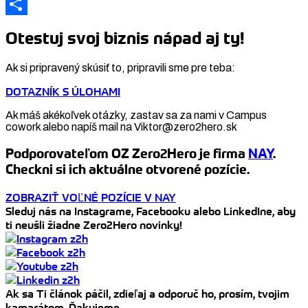
Link
LinkedIn
Share
Otestuj svoj biznis nápad aj ty!
Ak si pripravený skúsiť to, pripravili sme pre teba:
DOTAZNÍK S ÚLOHAMI
Ak máš akékoľvek otázky, zastav sa za nami v Campus
cowork alebo napíš mail na Viktor@zero2hero.sk
Podporovateľom OZ Zero2Hero je firma
NAY
.
Checkni si ich aktuálne otvorené pozície.
ZOBRAZIŤ VOĽNÉ POZÍCIE V NAY
Sleduj nás na Instagrame, Facebooku alebo LinkedIne, aby
ti neušli žiadne Zero2Hero novinky!
Ak sa Ti článok páčil, zdieľaj a odporuč ho, prosím, tvojim
kamarátom. Ďakujeme.