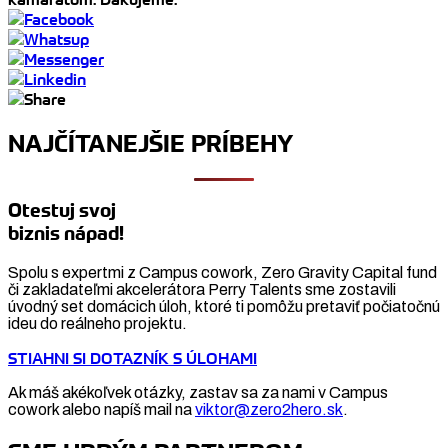
NAJČÍTANEJŠIE PRÍBEHY
Otestuj svoj
biznis nápad!
Spolu s expertmi z Campus cowork, Zero Gravity Capital fund
či zakladateľmi akcelerátora Perry Talents sme zostavili
úvodný set domácich úloh, ktoré ti pomôžu pretaviť počiatočnú
ideu do reálneho projektu.
STIAHNI SI DOTAZNÍK S ÚLOHAMI
Ak máš akékoľvek otázky, zastav sa za nami v Campus
cowork alebo napíš mail na
viktor@zero2hero.sk
.