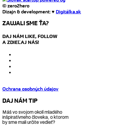
© zero2hero
Dizajn & development: ♥
Digitálka.sk
ZAUJALI SME ŤA?
DAJ NÁM LIKE, FOLLOW
A ZDIEĽAJ NÁS!
Ochrana osobných údajov
DAJ NÁM TIP
Máš vo svojom okolí mladého
inšpiratívneho človeka, o ktorom
by sme mali určite vedieť?