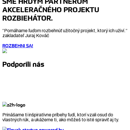
SME HRDÝM PARTNEROM
AKCELERAČNÉHO PROJEKTU
ROZBIEHÁTOR.
“Pomáhame ľuďom rozbehnúť užitočný projekt, ktorý ich uživí.”
zakladateľ Juraj Kováč
ROZBEHNI SA!
Podporili nás
Prinášame ti inšpiratívne príbehy ľudí, ktorí vzali osud do
vlastných rúk, a ukážeme ti, ako môžeš to isté spraviť aj ty.