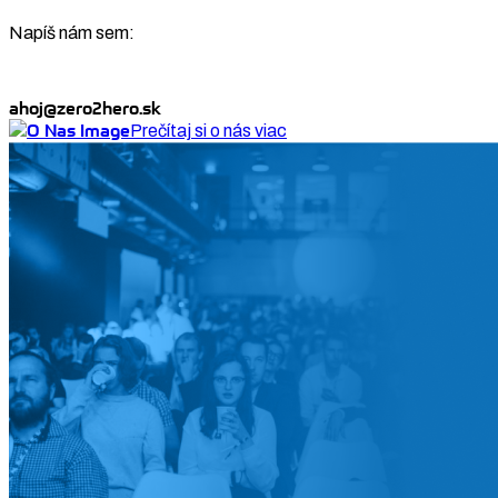
Napíš nám sem:
ahoj@zero2hero.sk
Prečítaj si o nás viac