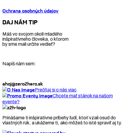
Ochrana osobných údajov
DAJ NÁM TIP
Máš vo svojom okolí mladého
inšpiratívneho človeka, o ktorom
by sme mali určite vedieť?
Napíš nám sem:
ahoj@zero2hero.sk
Prečítaj si o nás viac
Chcete mať stánok na našom
evente?
Prinášame ti inšpiratívne príbehy ľudí, ktorí vzali osud do
vlastných rúk, a ukážeme ti, ako môžeš to isté spraviť aj ty.