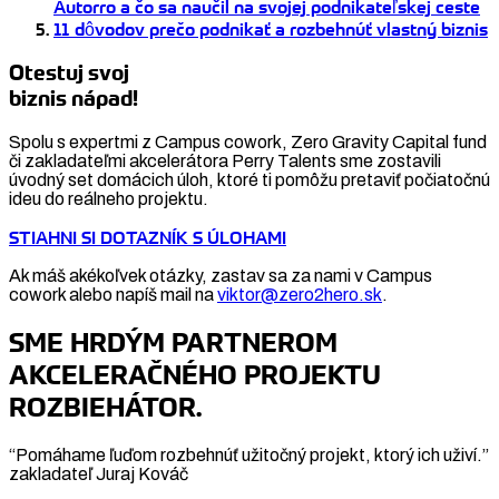
Autorro a čo sa naučil na svojej podnikateľskej ceste
11 dôvodov prečo podnikať a rozbehnúť vlastný biznis
Otestuj svoj
biznis nápad!
Spolu s expertmi z Campus cowork, Zero Gravity Capital fund
či zakladateľmi akcelerátora Perry Talents sme zostavili
úvodný set domácich úloh, ktoré ti pomôžu pretaviť počiatočnú
ideu do reálneho projektu.
STIAHNI SI DOTAZNÍK S ÚLOHAMI
Ak máš akékoľvek otázky, zastav sa za nami v Campus
cowork alebo napíš mail na
viktor@zero2hero.sk
.
SME HRDÝM PARTNEROM
AKCELERAČNÉHO PROJEKTU
ROZBIEHÁTOR.
“Pomáhame ľuďom rozbehnúť užitočný projekt, ktorý ich uživí.”
zakladateľ Juraj Kováč