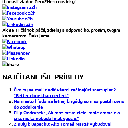
ti neušli žiadne Zero2Hero novinky!
Ak sa Ti článok páčil, zdieľaj a odporuč ho, prosím, tvojim
kamarátom. Ďakujeme.
NAJČÍTANEJŠIE PRÍBEHY
Čím by sa mali riadiť všetci začínajúci startupisti?
“Better done than perfect”
Namiesto hľadania letnej brigády som sa pustil rovno
do podnikania
Filip Ondrušek: „Ak máš nízke ciele, malé ambície a
sny, nič ťa nebude hnať vyššie.“
Z nuly k úspechu: Ako Tomáš Martiš vybudoval