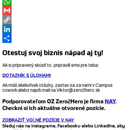
Facebook
WhatsApp
Gmail
Copy
Link
LinkedIn
Share
Otestuj svoj biznis nápad aj ty!
Ak si pripravený skúsiť to, pripravili sme pre teba:
DOTAZNÍK S ÚLOHAMI
Ak máš akékoľvek otázky, zastav sa za nami v Campus
cowork alebo napíš mail na Viktor@zero2hero.sk
Podporovateľom OZ Zero2Hero je firma
NAY
.
Checkni si ich aktuálne otvorené pozície.
ZOBRAZIŤ VOĽNÉ POZÍCIE V NAY
Sleduj nás na Instagrame, Facebooku alebo LinkedIne, aby