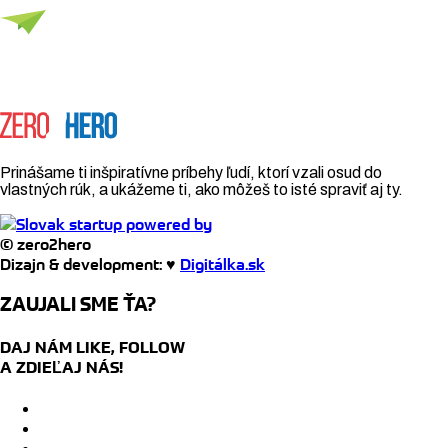
Prinášame ti inšpiratívne príbehy ľudí, ktorí vzali osud do
vlastných rúk, a ukážeme ti, ako môžeš to isté spraviť aj ty.
© zero2hero
Dizajn & development: ♥
Digitálka.sk
ZAUJALI SME ŤA?
DAJ NÁM LIKE, FOLLOW
A ZDIEĽAJ NÁS!