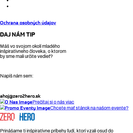
Ochrana osobných údajov
DAJ NÁM TIP
Máš vo svojom okolí mladého
inšpiratívneho človeka, o ktorom
by sme mali určite vedieť?
Napíš nám sem:
ahoj@zero2hero.sk
Prečítaj si o nás viac
Chcete mať stánok na našom evente?
Prinášame ti inšpiratívne príbehy ľudí, ktorí vzali osud do