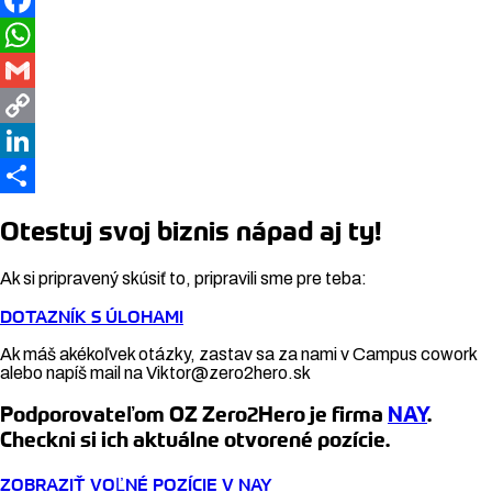
Facebook
WhatsApp
Gmail
Copy
Link
LinkedIn
Share
Otestuj svoj biznis nápad aj ty!
Ak si pripravený skúsiť to, pripravili sme pre teba:
DOTAZNÍK S ÚLOHAMI
Ak máš akékoľvek otázky, zastav sa za nami v Campus cowork
alebo napíš mail na Viktor@zero2hero.sk
Podporovateľom OZ Zero2Hero je firma
NAY
.
Checkni si ich aktuálne otvorené pozície.
ZOBRAZIŤ VOĽNÉ POZÍCIE V NAY