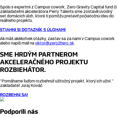
Spolu s expertmi z Campus cowork, Zero Gravity Capital fund či
zakladateľmi akcelerátora Perry Talents sme zostavili úvodný
set domácich úloh, ktoré ti pomôžu pretaviť počiatočnú ideu do
reálneho projektu.
STIAHNI SI DOTAZNÍK S ÚLOHAMI
Ak máš akékoľvek otázky, zastav sa za nami v Campus cowork
alebo napíš mail na
viktor@zero2hero.sk
.
SME HRDÝM PARTNEROM
AKCELERAČNÉHO PROJEKTU
ROZBIEHÁTOR.
“Pomáhame ľuďom rozbehnúť užitočný projekt, ktorý ich uživí.”
zakladateľ Juraj Kováč
ROZBEHNI SA!
Podporili nás