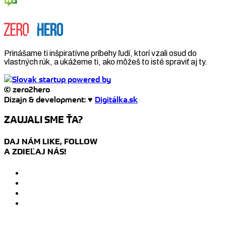
Prinášame ti inšpiratívne príbehy ľudí, ktorí vzali osud do
vlastných rúk, a ukážeme ti, ako môžeš to isté spraviť aj ty.
© zero2hero
Dizajn & development: ♥
Digitálka.sk
ZAUJALI SME ŤA?
DAJ NÁM LIKE, FOLLOW
A ZDIEĽAJ NÁS!