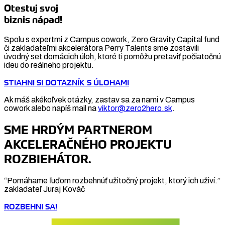
Otestuj svoj
biznis nápad!
Spolu s expertmi z Campus cowork, Zero Gravity Capital fund
či zakladateľmi akcelerátora Perry Talents sme zostavili
úvodný set domácich úloh, ktoré ti pomôžu pretaviť počiatočnú
ideu do reálneho projektu.
STIAHNI SI DOTAZNÍK S ÚLOHAMI
Ak máš akékoľvek otázky, zastav sa za nami v Campus
cowork alebo napíš mail na
viktor@zero2hero.sk
.
SME HRDÝM PARTNEROM
AKCELERAČNÉHO PROJEKTU
ROZBIEHÁTOR.
“Pomáhame ľuďom rozbehnúť užitočný projekt, ktorý ich uživí.”
zakladateľ Juraj Kováč
ROZBEHNI SA!