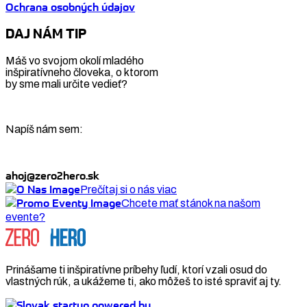
Ochrana osobných údajov
DAJ NÁM TIP
Máš vo svojom okolí mladého
inšpiratívneho človeka, o ktorom
by sme mali určite vedieť?
Napíš nám sem:
ahoj@zero2hero.sk
Prečítaj si o nás viac
Chcete mať stánok na našom
evente?
Prinášame ti inšpiratívne príbehy ľudí, ktorí vzali osud do
vlastných rúk, a ukážeme ti, ako môžeš to isté spraviť aj ty.