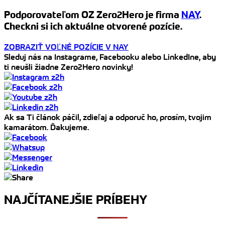
Podporovateľom OZ Zero2Hero je firma
NAY
.
Checkni si ich aktuálne otvorené pozície.
ZOBRAZIŤ VOĽNÉ POZÍCIE V NAY
Sleduj nás na Instagrame, Facebooku alebo LinkedIne, aby
ti neušli žiadne Zero2Hero novinky!
Ak sa Ti článok páčil, zdieľaj a odporuč ho, prosím, tvojim
kamarátom. Ďakujeme.
NAJČÍTANEJŠIE PRÍBEHY