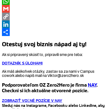
Facebook
WhatsApp
Gmail
Copy
Link
LinkedIn
Share
Otestuj svoj biznis nápad aj ty!
Ak si pripravený skúsiť to, pripravili sme pre teba:
DOTAZNÍK S ÚLOHAMI
Ak máš akékoľvek otázky, zastav sa za nami v Campus
cowork alebo napíš mail na Viktor@zero2hero.sk
Podporovateľom OZ Zero2Hero je firma
NAY
.
Checkni si ich aktuálne otvorené pozície.
ZOBRAZIŤ VOĽNÉ POZÍCIE V NAY
Sleduj nás na Instagrame, Facebooku alebo LinkedIne, aby