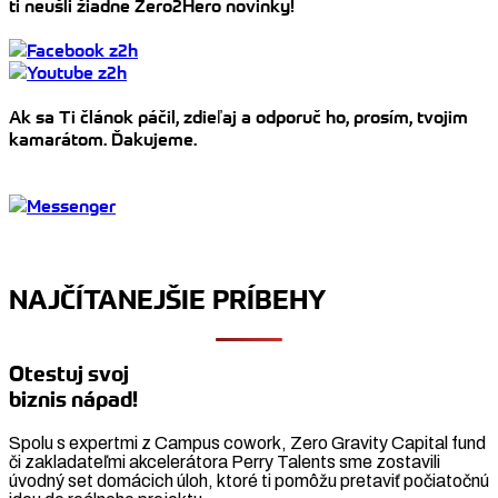
ti neušli žiadne Zero2Hero novinky!
Ak sa Ti článok páčil, zdieľaj a odporuč ho, prosím, tvojim
kamarátom. Ďakujeme.
NAJČÍTANEJŠIE PRÍBEHY
Otestuj svoj
biznis nápad!
Spolu s expertmi z Campus cowork, Zero Gravity Capital fund
či zakladateľmi akcelerátora Perry Talents sme zostavili
úvodný set domácich úloh, ktoré ti pomôžu pretaviť počiatočnú