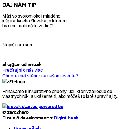
DAJ NÁM TIP
Máš vo svojom okolí mladého
inšpiratívneho človeka, o ktorom
by sme mali určite vedieť?
Napíš nám sem:
ahoj@zero2hero.sk
Prečítaj si o nás viac
Chcete mať stánok na našom evente?
Prinášame ti inšpiratívne príbehy ľudí, ktorí vzali osud do
vlastných rúk, a ukážeme ti, ako môžeš to isté spraviť aj ty.
© zero2hero
Dizajn & development: ♥
Digitálka.sk
Biznis príbeh