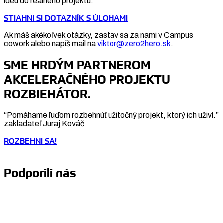
ideu do reálneho projektu.
STIAHNI SI DOTAZNÍK S ÚLOHAMI
Ak máš akékoľvek otázky, zastav sa za nami v Campus
cowork alebo napíš mail na
viktor@zero2hero.sk
.
SME HRDÝM PARTNEROM
AKCELERAČNÉHO PROJEKTU
ROZBIEHÁTOR.
“Pomáhame ľuďom rozbehnúť užitočný projekt, ktorý ich uživí.”
zakladateľ Juraj Kováč
ROZBEHNI SA!
Podporili nás