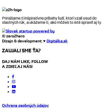
Prinášame ti inšpiratívne príbehy ľudí, ktorí vzali osud do
vlastných rúk, a ukážeme ti, ako môžeš to isté spraviť aj ty.
© zero2hero
Dizajn & development: ♥
Digitálka.sk
ZAUJALI SME ŤA?
DAJ NÁM LIKE, FOLLOW
A ZDIEĽAJ NÁS!
Ochrana osobných údajov