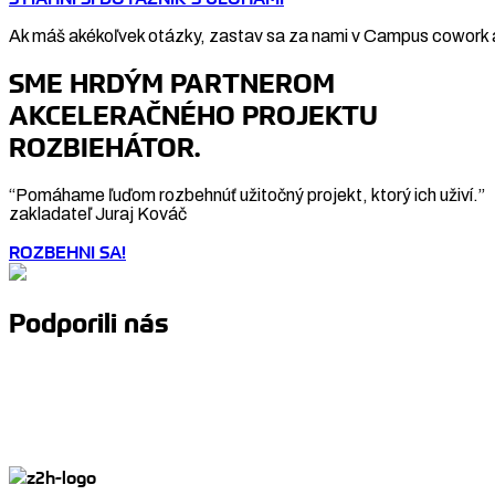
Ak máš akékoľvek otázky, zastav sa za nami v Campus cowork a
SME HRDÝM PARTNEROM
AKCELERAČNÉHO PROJEKTU
ROZBIEHÁTOR.
“Pomáhame ľuďom rozbehnúť užitočný projekt, ktorý ich uživí.”
zakladateľ Juraj Kováč
ROZBEHNI SA!
Podporili nás