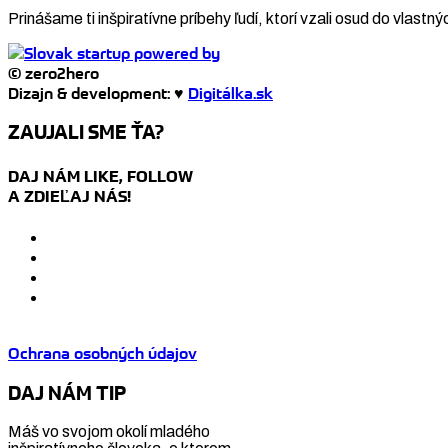
Prinášame ti inšpiratívne príbehy ľudí, ktorí vzali osud do vlastný
© zero2hero
Dizajn & development: ♥
Digitálka.sk
ZAUJALI SME ŤA?
DAJ NÁM LIKE, FOLLOW
A ZDIEĽAJ NÁS!
Ochrana osobných údajov
DAJ NÁM TIP
Máš vo svojom okolí mladého