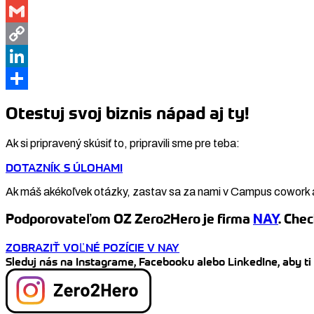
WhatsApp
Gmail
Copy
Link
LinkedIn
Share
Otestuj svoj biznis nápad aj ty!
Ak si pripravený skúsiť to, pripravili sme pre teba:
DOTAZNÍK S ÚLOHAMI
Ak máš akékoľvek otázky, zastav sa za nami v Campus cowork 
Podporovateľom OZ Zero2Hero je firma
NAY
. Chec
ZOBRAZIŤ VOĽNÉ POZÍCIE V NAY
Sleduj nás na Instagrame, Facebooku alebo LinkedIne, aby ti