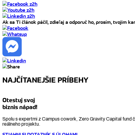
Ak sa Ti článok páčil, zdieľaj a odporuč ho, prosím, tvojim 
NAJČÍTANEJŠIE PRÍBEHY
Otestuj svoj
biznis nápad!
Spolu s expertmi z Campus cowork, Zero Gravity Capital fund či
reálneho projektu.
STIAHNI SI DOTAZNÍK S ÚLOHAMI