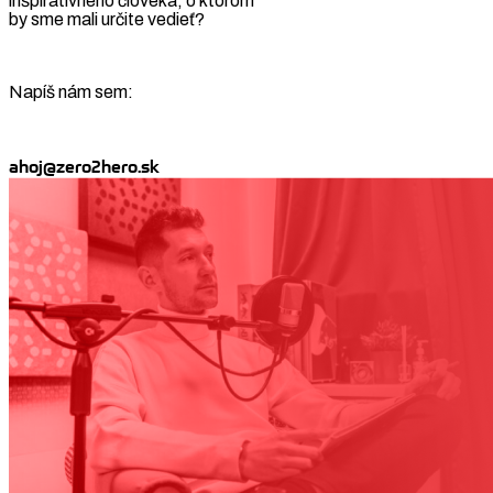
inšpiratívneho človeka, o ktorom
by sme mali určite vedieť?
Napíš nám sem:
ahoj@zero2hero.sk