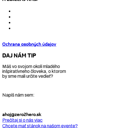
Ochrana osobných údajov
DAJ NÁM TIP
Máš vo svojom okolí mladého
inšpiratívneho človeka, o ktorom
by sme mali určite vedieť?
Napíš nám sem:
ahoj@zero2hero.sk
Prečítaj si o nás viac
Chcete mať stánok na našom evente?