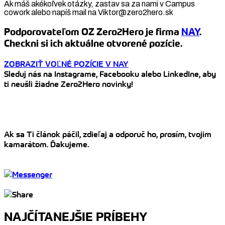
Ak máš akékoľvek otázky, zastav sa za nami v Campus
cowork alebo napíš mail na Viktor@zero2hero.sk
Podporovateľom OZ Zero2Hero je firma
NAY
.
Checkni si ich aktuálne otvorené pozície.
ZOBRAZIŤ VOĽNÉ POZÍCIE V NAY
Sleduj nás na Instagrame, Facebooku alebo LinkedIne, aby
ti neušli žiadne Zero2Hero novinky!
Ak sa Ti článok páčil, zdieľaj a odporuč ho, prosím, tvojim
kamarátom. Ďakujeme.
NAJČÍTANEJŠIE PRÍBEHY