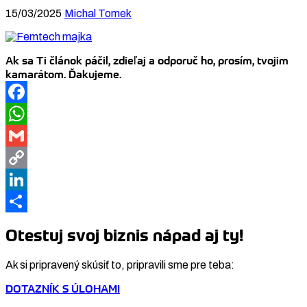
15/03/2025
Michal Tomek
Ak sa Ti článok páčil, zdieľaj a odporuč ho, prosím, tvojim
kamarátom. Ďakujeme.
Facebook
WhatsApp
Gmail
Copy
Link
LinkedIn
Share
Otestuj svoj biznis nápad aj ty!
Ak si pripravený skúsiť to, pripravili sme pre teba:
DOTAZNÍK S ÚLOHAMI