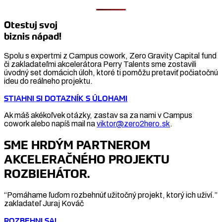
Otestuj svoj
biznis nápad!
Spolu s expertmi z Campus cowork, Zero Gravity Capital fund
či zakladateľmi akcelerátora Perry Talents sme zostavili
úvodný set domácich úloh, ktoré ti pomôžu pretaviť počiatočnú
ideu do reálneho projektu.
STIAHNI SI DOTAZNÍK S ÚLOHAMI
Ak máš akékoľvek otázky, zastav sa za nami v Campus
cowork alebo napíš mail na
viktor@zero2hero.sk
.
SME HRDÝM PARTNEROM
AKCELERAČNÉHO PROJEKTU
ROZBIEHÁTOR.
“Pomáhame ľuďom rozbehnúť užitočný projekt, ktorý ich uživí.”
zakladateľ Juraj Kováč
ROZBEHNI SA!