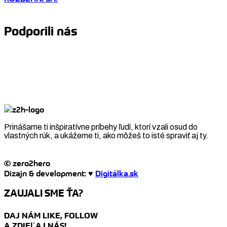
Podporili nás
Prinášame ti inšpiratívne príbehy ľudí, ktorí vzali osud do
vlastných rúk, a ukážeme ti, ako môžeš to isté spraviť aj ty.
© zero2hero
Dizajn & development: ♥
Digitálka.sk
ZAUJALI SME ŤA?
DAJ NÁM LIKE, FOLLOW
A ZDIEĽAJ NÁS!