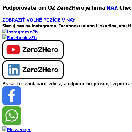
Podporovateľom OZ Zero2Hero je firma
NAY
. Chec
ZOBRAZIŤ VOĽNÉ POZÍCIE V NAY
Sleduj nás na Instagrame, Facebooku alebo LinkedIne, aby ti
Ak sa Ti článok páčil, zdieľaj a odporuč ho, prosím, tvojim 