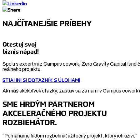
NAJČÍTANEJŠIE PRÍBEHY
Otestuj svoj
biznis nápad!
Spolu s expertmi z Campus cowork, Zero Gravity Capital fund či
reálneho projektu.
STIAHNI SI DOTAZNÍK S ÚLOHAMI
Ak máš akékoľvek otázky, zastav sa za nami v Campus cowork a
SME HRDÝM PARTNEROM
AKCELERAČNÉHO PROJEKTU
ROZBIEHÁTOR.
“Pomáhame ľuďom rozbehnúť užitočný projekt, ktorý ich uživí.”