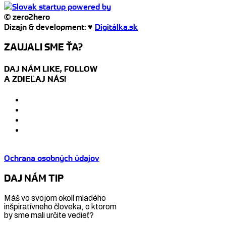
© zero2hero
Dizajn & development: ♥
Digitálka.sk
ZAUJALI SME ŤA?
DAJ NÁM LIKE, FOLLOW
A ZDIEĽAJ NÁS!
Ochrana osobných údajov
DAJ NÁM TIP
Máš vo svojom okolí mladého
inšpiratívneho človeka, o ktorom
by sme mali určite vedieť?