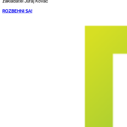
zakladateľ Juraj Kováč
ROZBEHNI SA!