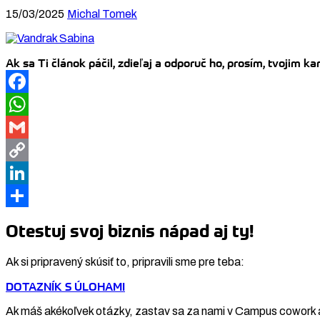
15/03/2025
Michal Tomek
Ak sa Ti článok páčil, zdieľaj a odporuč ho, prosím, tvojim 
Facebook
WhatsApp
Gmail
Copy
Link
LinkedIn
Share
Otestuj svoj biznis nápad aj ty!
Ak si pripravený skúsiť to, pripravili sme pre teba:
DOTAZNÍK S ÚLOHAMI
Ak máš akékoľvek otázky, zastav sa za nami v Campus cowork 