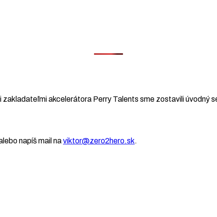
 zakladateľmi akcelerátora Perry Talents sme zostavili úvodný se
lebo napíš mail na
viktor@zero2hero.sk
.