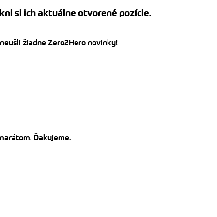
kni si ich aktuálne otvorené pozície.
 neušli žiadne Zero2Hero novinky!
kamarátom. Ďakujeme.