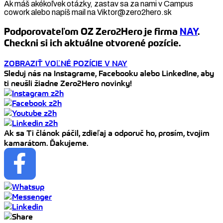
Ak máš akékoľvek otázky, zastav sa za nami v Campus
cowork alebo napíš mail na Viktor@zero2hero.sk
Podporovateľom OZ Zero2Hero je firma
NAY
.
Checkni si ich aktuálne otvorené pozície.
ZOBRAZIŤ VOĽNÉ POZÍCIE V NAY
Sleduj nás na Instagrame, Facebooku alebo LinkedIne, aby
ti neušli žiadne Zero2Hero novinky!
Ak sa Ti článok páčil, zdieľaj a odporuč ho, prosím, tvojim
kamarátom. Ďakujeme.