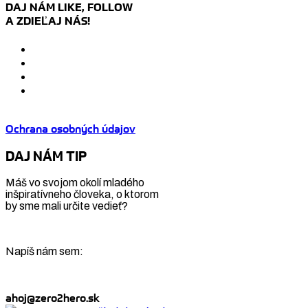
DAJ NÁM LIKE, FOLLOW
A ZDIEĽAJ NÁS!
Ochrana osobných údajov
DAJ NÁM TIP
Máš vo svojom okolí mladého
inšpiratívneho človeka, o ktorom
by sme mali určite vedieť?
Napíš nám sem:
ahoj@zero2hero.sk