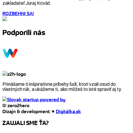
zakladateľ Juraj Kováč
ROZBEHNI SA!
Podporili nás
Prinášame ti inšpiratívne príbehy ľudí, ktorí vzali osud do
vlastných rúk, a ukážeme ti, ako môžeš to isté spraviť aj ty.
© zero2hero
Dizajn & development: ♥
Digitálka.sk
ZAUJALI SME ŤA?