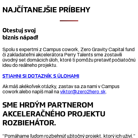
NAJČÍTANEJŠIE PRÍBEHY
Otestuj svoj
biznis nápad!
Spolu s expertmi z Campus cowork, Zero Gravity Capital fund
či zakladateľmi akcelerátora Perry Talents sme zostavili
úvodný set domácich úloh, ktoré ti pomôžu pretaviť počiatočnú
ideu do reálneho projektu.
STIAHNI SI DOTAZNÍK S ÚLOHAMI
Ak máš akékoľvek otázky, zastav sa za nami v Campus
cowork alebo napíš mail na
viktor@zero2hero.sk
.
SME HRDÝM PARTNEROM
AKCELERAČNÉHO PROJEKTU
ROZBIEHÁTOR.
“Pomáhame ľuďom rozbehnúť užitočný projekt, ktorý ich uživí.”