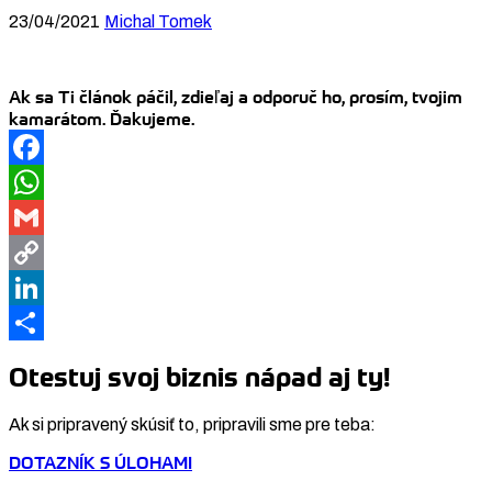
23/04/2021
Michal Tomek
Ak sa Ti článok páčil, zdieľaj a odporuč ho, prosím, tvojim
kamarátom. Ďakujeme.
Facebook
WhatsApp
Gmail
Copy
Link
LinkedIn
Share
Otestuj svoj biznis nápad aj ty!
Ak si pripravený skúsiť to, pripravili sme pre teba:
DOTAZNÍK S ÚLOHAMI