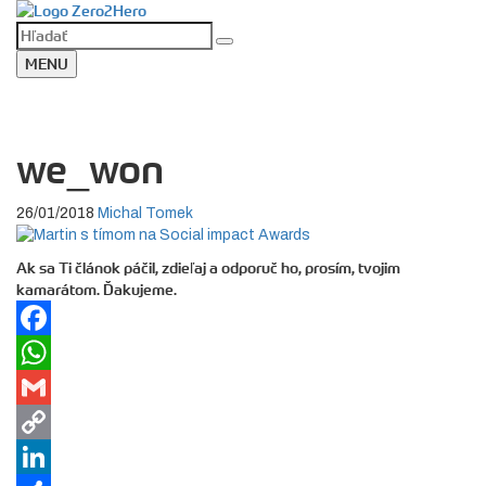
MENU
we_won
26/01/2018
Michal Tomek
Ak sa Ti článok páčil, zdieľaj a odporuč ho, prosím, tvojim
kamarátom. Ďakujeme.
Facebook
WhatsApp
Gmail
Copy