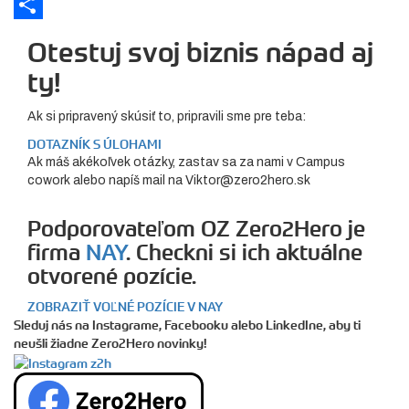
Link
LinkedIn
Share
Otestuj svoj biznis nápad aj
ty!
Ak si pripravený skúsiť to, pripravili sme pre teba:
DOTAZNÍK S ÚLOHAMI
Ak máš akékoľvek otázky, zastav sa za nami v Campus
cowork alebo napíš mail na Viktor@zero2hero.sk
Podporovateľom OZ Zero2Hero je
firma
NAY
. Checkni si ich aktuálne
otvorené pozície.
ZOBRAZIŤ VOĽNÉ POZÍCIE V NAY
Sleduj nás na Instagrame, Facebooku alebo LinkedIne, aby ti
neušli žiadne Zero2Hero novinky!