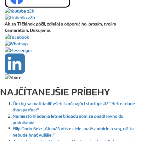
Ak sa Ti článok páčil, zdieľaj a odporuč ho, prosím, tvojim
kamarátom. Ďakujeme.
NAJČÍTANEJŠIE PRÍBEHY
Čím by sa mali riadiť všetci začínajúci startupisti? “Better done
than perfect”
Namiesto hľadania letnej brigády som sa pustil rovno do
podnikania
Filip Ondrušek: „Ak máš nízke ciele, malé ambície a sny, nič ťa
nebude hnať vyššie.“