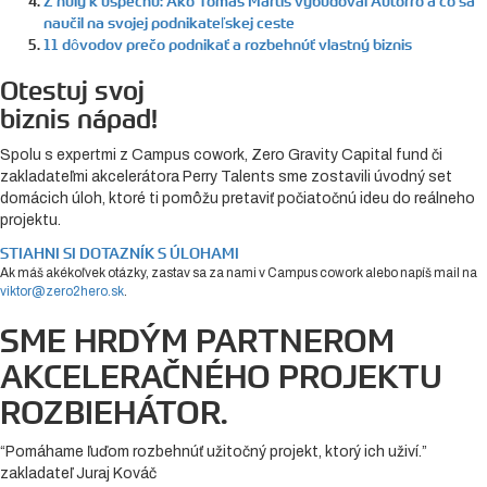
Z nuly k úspechu: Ako Tomáš Martiš vybudoval Autorro a čo sa
naučil na svojej podnikateľskej ceste
11 dôvodov prečo podnikať a rozbehnúť vlastný biznis
Otestuj svoj
biznis nápad!
Spolu s expertmi z Campus cowork, Zero Gravity Capital fund či
zakladateľmi akcelerátora Perry Talents sme zostavili úvodný set
domácich úloh, ktoré ti pomôžu pretaviť počiatočnú ideu do reálneho
projektu.
STIAHNI SI DOTAZNÍK S ÚLOHAMI
Ak máš akékoľvek otázky, zastav sa za nami v Campus cowork alebo napíš mail na
viktor@zero2hero.sk
.
SME HRDÝM PARTNEROM
AKCELERAČNÉHO PROJEKTU
ROZBIEHÁTOR.
“Pomáhame ľuďom rozbehnúť užitočný projekt, ktorý ich uživí.”
zakladateľ Juraj Kováč