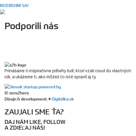
ROZBEHNI SA!
Podporili nás
Prinášame ti inšpiratívne príbehy ľudí, ktorí vzali osud do vlastných
rúk, a ukážeme ti, ako môžeš to isté spraviť aj ty.
© zero2hero
Dizajn & development: ♥
Digitálka.sk
ZAUJALI SME ŤA?
DAJ NÁM LIKE, FOLLOW
A ZDIEĽAJ NÁS!