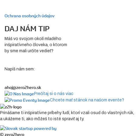
Ochrana osobných údajov
DAJ NÁM TIP
Máš vo svojom okolí mladého
inšpiratívneho človeka, o ktorom
by sme mali určite vedieť?
Napíš nám sem:
ahoj@zero2hero.sk
Prečítaj si o nás viac
Chcete mať stánok na našom evente?
Prinášame ti inšpiratívne príbehy ľudí, ktorí vzali osud do vlastných rúk,
a ukážeme ti, ako môžeš to isté spraviť aj ty.
© zero2hero