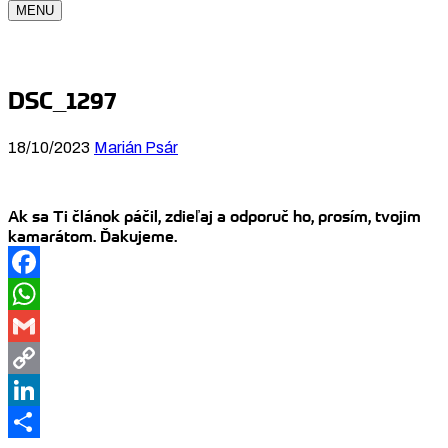
MENU
DSC_1297
18/10/2023
Marián Psár
Ak sa Ti článok páčil, zdieľaj a odporuč ho, prosím, tvojim
kamarátom. Ďakujeme.
Facebook
WhatsApp
Gmail
Copy
Link
LinkedIn