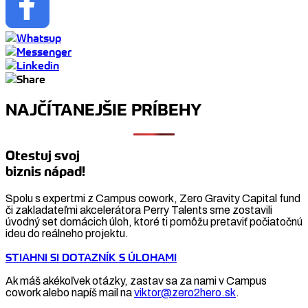
NAJČÍTANEJŠIE PRÍBEHY
Otestuj svoj
biznis nápad!
Spolu s expertmi z Campus cowork, Zero Gravity Capital fund
či zakladateľmi akcelerátora Perry Talents sme zostavili
úvodný set domácich úloh, ktoré ti pomôžu pretaviť počiatočnú
ideu do reálneho projektu.
STIAHNI SI DOTAZNÍK S ÚLOHAMI
Ak máš akékoľvek otázky, zastav sa za nami v Campus
cowork alebo napíš mail na
viktor@zero2hero.sk
.