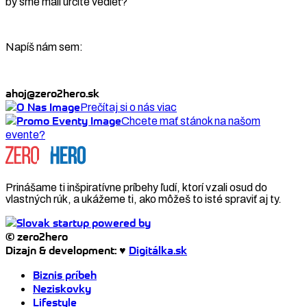
by sme mali určite vedieť?
Napíš nám sem:
ahoj@zero2hero.sk
Prečítaj si o nás viac
Chcete mať stánok na našom
evente?
Prinášame ti inšpiratívne príbehy ľudí, ktorí vzali osud do
vlastných rúk, a ukážeme ti, ako môžeš to isté spraviť aj ty.
© zero2hero
Dizajn & development: ♥
Digitálka.sk
Biznis príbeh
Neziskovky
Lifestyle