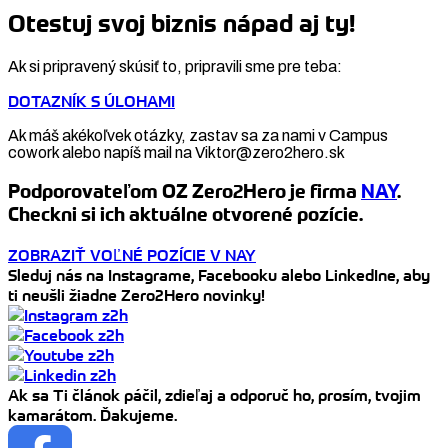
Share
Otestuj svoj biznis nápad aj ty!
Ak si pripravený skúsiť to, pripravili sme pre teba:
DOTAZNÍK S ÚLOHAMI
Ak máš akékoľvek otázky, zastav sa za nami v Campus
cowork alebo napíš mail na Viktor@zero2hero.sk
Podporovateľom OZ Zero2Hero je firma
NAY
.
Checkni si ich aktuálne otvorené pozície.
ZOBRAZIŤ VOĽNÉ POZÍCIE V NAY
Sleduj nás na Instagrame, Facebooku alebo LinkedIne, aby
ti neušli žiadne Zero2Hero novinky!
Ak sa Ti článok páčil, zdieľaj a odporuč ho, prosím, tvojim
kamarátom. Ďakujeme.