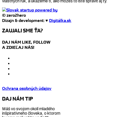
vlastných rúk, a ukážeme ti, ako môžeš to isté spraviť aj ty.
© zero2hero
Dizajn & development: ♥
Digitálka.sk
ZAUJALI SME ŤA?
DAJ NÁM LIKE, FOLLOW
A ZDIEĽAJ NÁS!
Ochrana osobných údajov
DAJ NÁM TIP
Máš vo svojom okolí mladého
inšpiratívneho človeka, o ktorom