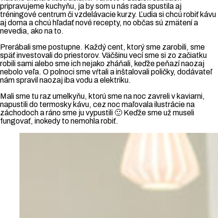
pripravujeme kuchyňu, ja by som u nás rada spustila aj
tréningové centrum či vzdelávacie kurzy. Ľudia si chcú robiť kávu
aj doma a chcú hľadať nové recepty, no občas sú zmätení a
nevedia, ako na to.
Prerábali sme postupne. Každý cent, ktorý sme zarobili, sme
späť investovali do priestorov. Väčšinu vecí sme si zo začiatku
robili sami alebo sme ich nejako zháňali, keďže peňazí naozaj
nebolo veľa. O polnoci sme vŕtali a inštalovali poličky, dodávateľ
nám spravil naozaj iba vodu a elektriku.
Mali sme tu raz umelkyňu, ktorú sme na noc zavreli v kaviarni,
napustili do termosky kávu, cez noc maľovala ilustrácie na
záchodoch a ráno sme ju vypustili 🙂 Keďže sme už museli
fungovať, inokedy to nemohla robiť.