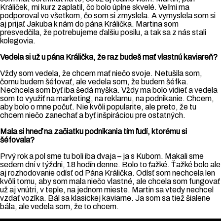
Králiček, mi kurz zaplatil, čo bolo úplne skvelé. Veľmi ma
podporoval vo všetkom, čo som si zmyslela. A vymyslela som si
aj prijať Jakuba k nám do pána Králička. Martina som
presvedčila, že potrebujeme ďalšiu posilu, a tak sa z nás stali
kolegovia.
Vedela si už u pána Králička, že raz budeš mať vlastnú kaviareň?
Vždy som vedela, že chcem mať niečo svoje. Netušila som,
čomu budem šéfovať, ale vedela som, že budem šéfka.
Nechcela som byť iba šedá myška. Vždy ma bolo vidieť a vedela
som to využiť na marketing, na reklamu, na podnikanie. Chcem,
aby bolo o mne počuť. Nie kvôli popularite, ale preto, že tu
chcem niečo zanechať a byť inšpiráciou pre ostatných.
Mala si hneď na začiatku podnikania tím ľudí, ktorému si
šéfovala?
Prvý rok a pol sme tu boli iba dvaja – ja s Kubom. Makali sme
sedem dní v týždni, 18 hodín denne. Bolo to ťažké. Ťažké bolo ale
aj rozhodovanie odísť od Pána Králička. Odísť som nechcela len
kvôli tomu, aby som mala niečo vlastné, ale chcela som fungovať
už aj vnútri, v teple, na jednom mieste. Martin sa vtedy nechcel
vzdať vozíka. Bál sa klasickej kaviarne. Ja som sa tiež šialene
bála, ale vedela som, že to chcem.