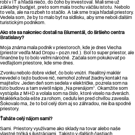
robí v IT a hľadá niečo, do čoho by investoval. Mali sme už
základný budget, preto som mala trochu väčšiu istotu. Nebolo
to veľa, ale na rozbeh to stačilo. A tak sme traja hľadali priestory.
Vedela som, že by to malo byť na sídlisku, aby sme neboli ďalším
turistickým podnikom.
Ako ste sa nakoniec dostali na Blumentál, do širšieho centra
Bratislavy?
Moja známa mala podnik v priestoroch, kde je dnes Viecha
(priestor vedľa Mad Dropu – pozn.red.). Bol to super priestor, ale
finančne by to bolo veľmi náročné. Začala som pokukovať po
vedľajšom priestore, kde sme dnes.
Zvonku nebolo dobre vidieť, čo bolo vnútri. Realitný maklér
nevedel o tejto budove nič, nemohol zohnať žiadny kontakt na
majiteľov. Jeden deň som sedela v električke, pozrela som na
túto budovu a tam svietil nápis „Na prenájom“. Okamžite som
vystúpila z MHD a volala som na číslo, ktoré viselo na dverách.
Maklérka bola ešte za rohom, ceduľu len pred chvíľou zavesila.
Šokovalo ma, že to bol celý dom aj so záhradou, nie iba spodné
priestory.
Ťaháte celý nájom sami?
Sami. Priestory využívame ako sklady na tovar alebo naše
vlastné tričká s ilustráciami. Takisto v ďalších častiach