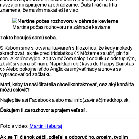
navzájom inšpirujeme aj odrádzame. Ďalší hráč na trhu
znamená, že musím makať ešte viac.
Martina počas rozhovoru na záhrade kaviarne
Takto hecuješ samú seba.
S Kubom sme si otvárali kaviareň s filozofiou, že kedy inokedy
skrachovať, ak nie pred tridsiatkou 🙂 Môžeme sa učiť, plniť si
sen. A keď nevyjde, zajtra môžem nalepiť ceduľku s odstupným,
zbaliť si veci a ísť inam. Napríklad robiť kávu do Happy Baristas
🙂 Alebo pokojne ísť do Anglicka umývať riady a znova sa
vypracovať od začiatku.
Mati, keby ťa naši čitatelia chceli kontaktovať, cez aký kanál ťa
môžu osloviť?
Najlepšie asi Facebook alebo mail info(zavináč)maddrop.sk.
Ďakujem ti za rozhovor a prajem veľa síl.
Foto a video:
Martin Haburaj
Ak sa Ti článok páčil, zdieľaj a odporuč ho, prosím, tvojim