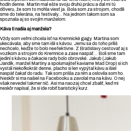
hodín denne. Martin mal ešte svoju druhú prácu a dal mi tú
dôveru, že som to mohla viesť ja. Bola som za strojom, chodili
sme do telerána, na festivaly… Na jednom takom som sa
spoznala aj so svojím manželom.
Káva ti našla aj manžela?
Vždy som veľmi chcela ísť na Kremnické gagy. Martina som
ukecávala, aby sme tam išli s kávou. Jemu sa do toho príliš
nechcelo, keďže to bolo neefektívne. Z Bratislavy cestovať aj s
vozíkom a strojom do Kremnice a zase naspäť… Boli sme tam
jediní s kávou a čakacie rady bolo obrovské. Jakub (Jakub
Jandík, manžel Martiny a spolumajiteľ kaviarne Mad Drop) si ich
vystál niekoľkokrát denne, placho si len vypýtal kávu a išiel
naspäť čakať do radu. Tak som prišla za ním a oslovila som ho.
Neskôr si ma našiel na Facebooku a zavolal ma na kávu. O nej
však nevedel takmer nič. Asi ma naozaj chcel zbaliť, keď mi
neskôr napísal, že si ide robiť baristický kurz.