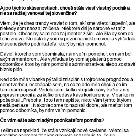
Aj po týchto skúsenostiach, chceš stále viesť vlastný podnik a
nie sa radšej venovať tej slovenčine?
Viem, že je dnes trendy vravieť o tom, akí sme všetci úspešní, ale
niekedy som naozaj zničená. Niektoré dni je náročné vstať z
postele. Občas by sa mi naozaj mentor zišiel. Ale išla by som do
toho znova. No dala by som si pozor na niektoré veci a vyhľadala
skúsenejšieho podnikateľa, ktorý by nám pomohol.
Dávid, ktorého som spomínala, nám veľmi pomohol, on nám bol
akýmsi mentorom. Ale vyhľadala by som aj platenú pomoc
odborníkov, ktorí by nám pomohli s administratívou alebo zostaviť
biznis plán.
Keď odo mňa v banke pýtali biznisplán s trojročnou prognózou a
cenotvorbou, nechápala som, na čo to odo mňa chcú a čo im
tam mám napísať. Vedela som, koľko stojí kilo kávy, koľko z nej
pripravím porcií a za koľko predáva kávu konkurencia. V banke mi
pošepkali „Preboha, toto tam nepíšte, nikto Vám týmto štýlom
nedá peniaze“. Nakoniec sme to napísali dobre, ale mať pri tom
pomoc odborníka, by nám veľmi pomohlo.
Čo vám ešte ako mladým podnikateľom pomáha?
Teším sa napríklad, že stále vznikajú nové kaviarne. Všetci sa
snažíme napredovať a konkurencia spôsobuje to, že sa