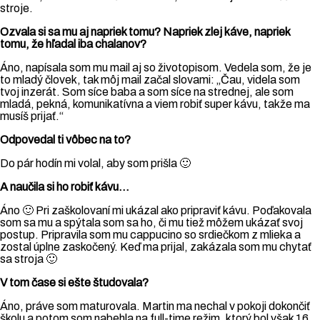
stroje.
Ozvala si sa mu aj napriek tomu? Napriek zlej káve, napriek
tomu, že hľadal iba chalanov?
Áno, napísala som mu mail aj so životopisom. Vedela som, že je
to mladý človek, tak môj mail začal slovami: „Čau, videla som
tvoj inzerát. Som síce baba a som síce na strednej, ale som
mladá, pekná, komunikatívna a viem robiť super kávu, takže ma
musíš prijať.“
Odpovedal ti vôbec na to?
Do pár hodín mi volal, aby som prišla 🙂
A naučila si ho robiť kávu…
Áno 🙂 Pri zaškolovaní mi ukázal ako pripraviť kávu. Poďakovala
som sa mu a spýtala som sa ho, či mu tiež môžem ukázať svoj
postup. Pripravila som mu cappucino so srdiečkom z mlieka a
zostal úplne zaskočený. Keď ma prijal, zakázala som mu chytať
sa stroja 🙂
V tom čase si ešte študovala?
Áno, práve som maturovala. Martin ma nechal v pokoji dokončiť
školu a potom som nabehla na full-time režim, ktorý bol však 16