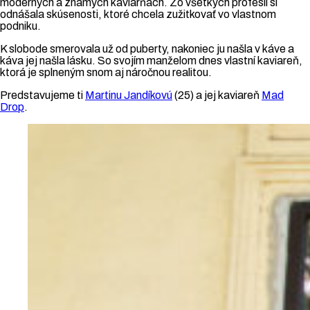
moderných a známych kaviarňach. Zo všetkých profesií si
odnášala skúsenosti, ktoré chcela zužitkovať vo vlastnom
podniku.
K slobode smerovala už od puberty, nakoniec ju našla v káve a
káva jej našla lásku. So svojím manželom dnes vlastní kaviareň,
ktorá je splneným snom aj náročnou realitou.
Predstavujeme ti
Martinu Jandíkovú
(25) a jej kaviareň
Mad
Drop
.