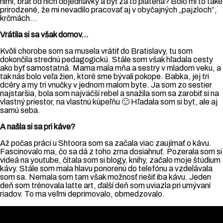
nimi, brať od nich objednávky a byť za to platená? Bolo mi to také
prirodzené, že mi nevadilo pracovať aj v obyčajných „pajzloch“,
krčmách…
Vrátila si sa však domov…
Kvôli chorobe som sa musela vrátiť do Bratislavy, tu som
dokončila strednú pedagogickú. Stále som však hľadala cesty
ako byť samostatná. Mama mala mňa a sestry v mladom veku, a
tak nás bolo veľa žien, ktoré sme bývali pokope. Babka, jej tri
dcéry a my tri vnučky v jednom malom byte. Ja som zo sestier
najstaršia, bola som najväčší rebel a snažila som sa zarobiť si na
vlastný priestor, na vlastnú kúpeľňu 🙂 Hľadala som si byt, ale aj
samú seba.
A našla si sa pri káve?
Až počas práci u Shtoora som sa začala viac zaujímať o kávu.
Fascinovalo ma, čo sa dá z toho zrna dosiahnuť. Pozerala som si
videá na youtube, čítala som si blogy, knihy, začalo moje štúdium
kávy. Stále som mala hlavu ponorenú do telefónu a vzdelávala
som sa. Nemala som tam však možnosť riešiť iba kávu. Jeden
deň som trénovala latte art, ďalší deň som uviazla pri umývaní
riadov. To ma veľmi deprimovalo, obmedzovalo.