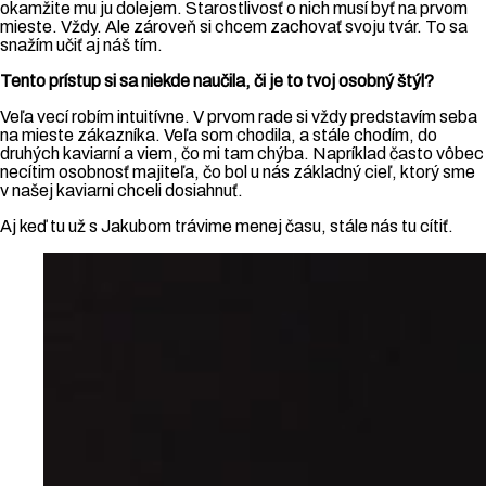
okamžite mu ju dolejem. Starostlivosť o nich musí byť na prvom
mieste. Vždy. Ale zároveň si chcem zachovať svoju tvár. To sa
snažím učiť aj náš tím.
Tento prístup si sa niekde naučila, či je to tvoj osobný štýl?
Veľa vecí robím intuitívne. V prvom rade si vždy predstavím seba
na mieste zákazníka. Veľa som chodila, a stále chodím, do
druhých kaviarní a viem, čo mi tam chýba. Napríklad často vôbec
necítim osobnosť majiteľa, čo bol u nás základný cieľ, ktorý sme
v našej kaviarni chceli dosiahnuť.
Aj keď tu už s Jakubom trávime menej času, stále nás tu cítiť.