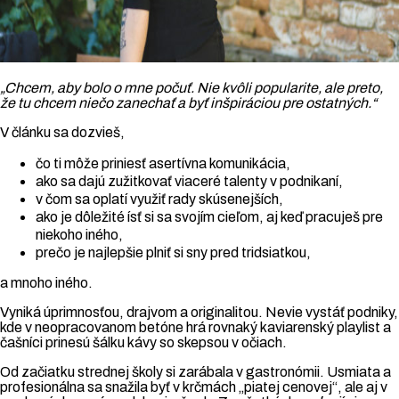
„Chcem, aby bolo o mne počuť. Nie kvôli popularite, ale preto,
že tu chcem niečo zanechať a byť inšpiráciou pre ostatných.“
V článku sa dozvieš,
čo ti môže priniesť asertívna komunikácia,
ako sa dajú zužitkovať viaceré talenty v podnikaní,
v čom sa oplatí využiť rady skúsenejších,
ako je dôležité ísť si sa svojím cieľom, aj keď pracuješ pre
niekoho iného,
prečo je najlepšie plniť si sny pred tridsiatkou,
a mnoho iného.
Vyniká úprimnosťou, drajvom a originalitou. Nevie vystáť podniky,
kde v neopracovanom betóne hrá rovnaký kaviarenský playlist a
čašníci prinesú šálku kávy so skepsou v očiach.
Od začiatku strednej školy si zarábala v gastronómii. Usmiata a
profesionálna sa snažila byť v krčmách „piatej cenovej“, ale aj v