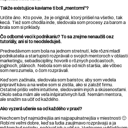
Takže existujúce kaviarne ti boli „mentormi“?
Určite áno. Kto povie, že je originál, ktorý prišiel na všetko, tak
kecá. Tiež som chodila inde, sledovala som procesy za barom a
brala som si príklady.
Čo odborné veci k podnikaniu? To sa zrejme nenaučíš cez
tutoriály, ani si to neodsleduješ.
Prednedávnom som bola na jednom stretnutí, kde rôzni mladí
podnikatelia a startupisti rozprávali o svojich mentoroch v oblasti
marketingu, sebadisciplíny, hovorili o rôznych podcastoch,
jogínoch, plánoch. Nebola som síce od nich staršia, ale vôbec
som nerozumela, o čom rozprávali.
Keď som začínala, sledovala som baristov, aby som vedela
pripraviť kávu a na webe som si zistila, ako si založiť firmu.
Ostatné prišlo veľmi intuitívne, sledovaním iných a skúsenosťami.
Okolo seba mám ale veľa inšpiratívnych ľudí. Nemám mentora,
ale snažím sa učiť od každého.
Ako vyzerá učenie sa od každého v praxi?
Nechcem byť najmúdrejšia ani najpapulnatnejšia v miestnosti 🙂
Robí mi veľmi dobre, keď sa ľudia zaujímavo rozprávajú a ja
môžem byť potichu, počúvať ich a učiť sa. Vyslovene vyhľadávam