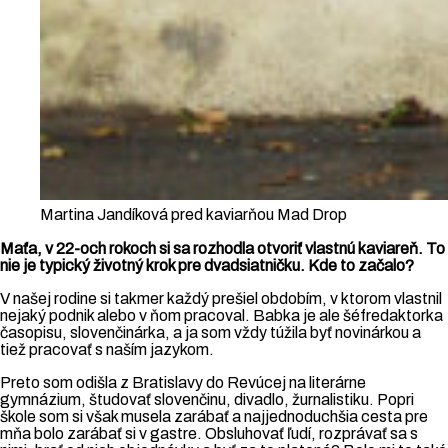
Martina Jandíková pred kaviarňou Mad Drop
Maťa, v 22-och rokoch si sa rozhodla otvoriť vlastnú kaviareň. To
nie je typický životný krok pre dvadsiatničku. Kde to začalo?
V našej rodine si takmer každý prešiel obdobím, v ktorom vlastnil
nejaký podnik alebo v ňom pracoval. Babka je ale šéfredaktorka
časopisu, slovenčinárka, a ja som vždy túžila byť novinárkou a
tiež pracovať s naším jazykom.
Preto som odišla z Bratislavy do Revúcej na literárne
gymnázium, študovať slovenčinu, divadlo, žurnalistiku. Popri
škole som si však musela zarábať a najjednoduchšia cesta pre
mňa bolo zarábať si v gastre. Obsluhovať ľudí, rozprávať sa s