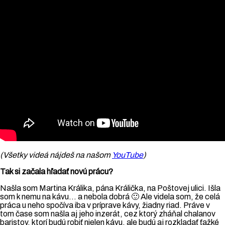
(Všetky videá nájdeš na našom
YouTube
)
Tak si začala hľadať novú prácu?
Našla som Martina Králika, pána Králička, na Poštovej ulici. Išla
som k nemu na kávu… a nebola dobrá 🙂 Ale videla som, že celá
práca u neho spočíva iba v príprave kávy, žiadny riad. Práve v
tom čase som našla aj jeho inzerát, cez ktorý zháňal chalanov
baristov, ktorí budú robiť nielen kávu, ale budú aj rozkladať ťažké