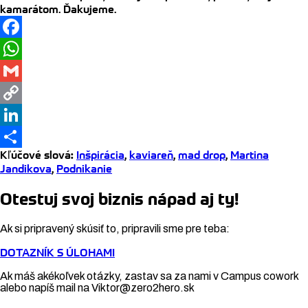
kamarátom. Ďakujeme.
Facebook
WhatsApp
Gmail
Copy
Link
LinkedIn
Kľúčové slová
:
Inšpirácia
,
kaviareň
,
mad drop
,
Martina
Share
Jandikova
,
Podnikanie
Otestuj svoj biznis nápad aj ty!
Ak si pripravený skúsiť to, pripravili sme pre teba:
DOTAZNÍK S ÚLOHAMI
Ak máš akékoľvek otázky, zastav sa za nami v Campus cowork
alebo napíš mail na Viktor@zero2hero.sk