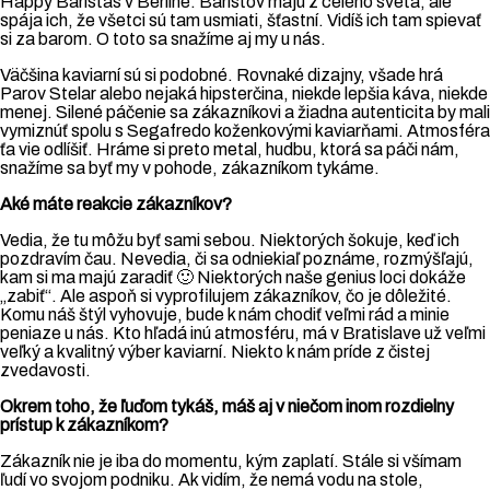
Happy Baristas v Berlíne. Baristov majú z celého sveta, ale
spája ich, že všetci sú tam usmiati, šťastní. Vidíš ich tam spievať
si za barom. O toto sa snažíme aj my u nás.
Väčšina kaviarní sú si podobné. Rovnaké dizajny, všade hrá
Parov Stelar alebo nejaká hipsterčina, niekde lepšia káva, niekde
menej. Silené páčenie sa zákazníkovi a žiadna autenticita by mali
vymiznúť spolu s Segafredo koženkovými kaviarňami. Atmosféra
ťa vie odlíšiť. Hráme si preto metal, hudbu, ktorá sa páči nám,
snažíme sa byť my v pohode, zákazníkom tykáme.
Aké máte reakcie zákazníkov?
Vedia, že tu môžu byť sami sebou. Niektorých šokuje, keď ich
pozdravím čau. Nevedia, či sa odniekiaľ poznáme, rozmýšľajú,
kam si ma majú zaradiť 🙂 Niektorých naše genius loci dokáže
„zabiť“. Ale aspoň si vyprofilujem zákazníkov, čo je dôležité.
Komu náš štýl vyhovuje, bude k nám chodiť veľmi rád a minie
peniaze u nás. Kto hľadá inú atmosféru, má v Bratislave už veľmi
veľký a kvalitný výber kaviarní. Niekto k nám príde z čistej
zvedavosti.
Okrem toho, že ľuďom tykáš, máš aj v niečom inom rozdielny
prístup k zákazníkom?
Zákazník nie je iba do momentu, kým zaplatí. Stále si všímam
ľudí vo svojom podniku. Ak vidím, že nemá vodu na stole,