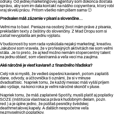
odruky. Od jednej marketingovej agentúry som dokonca dostala
správu, aby som im dala kontakt na nášho copywritera, ktorý robí
vraj skvelú prácu. Pritom všetko nám píšem sama 🙂
Predsalen máš zázemie v písaní a slovenčine…
Veľmi ma to baví. Peniaze na osobný život mám práve z písania,
prekladám texty z češtiny do slovenčiny. Z Mad Dropu som si
zatiaľ nevyplatila ani jednu výplatu.
V budúcnosti by som rada vyskúšala nejaký marketing, kreatívu.
Jakubovi som vravela, že v profesijných aktivitách nie som veľmi
stála. Je to preto, že aj keď možno nemám stopercentný talent
na jednu oblasť, som všestranná a veľa vecí ma zaujíma.
Aké náročné je viesť kaviareň z finančného hľadiska?
Celý rok si myslíš, že vedieš úspešnú kaviareň, potom zaplatíš
dane, odvody, a účtovníčka ti oznámi, že si v mínuse
dvadsaťtisíc. Napriek tomu, že každý mesiac máš vyšší príjem
ako výdaje, na konci roka je veľmi náročné skončiť v pluse.
Napriek tomu, že máš zaplatené Spotify, musíš platiť aj poplatky
SOZE (Inštitúcia vlastniaca práva k hudobným dielam, pozn.
red.) a je úplne jedno, že púšťaš pesničky švédskej
deathmetalovej kapely. A ďalších nespočetne veľa
nezmyselných poplatkov.