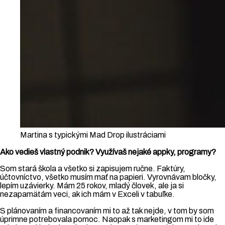
Martina s typickými Mad Drop ilustráciami
Ako vedieš vlastný podnik? Využívaš nejaké appky, programy?
Som stará škola a všetko si zapisujem ručne. Faktúry,
účtovníctvo, všetko musím mať na papieri. Vyrovnávam bločky,
lepím uzávierky. Mám 25 rokov, mladý človek, ale ja si
nezapamätám veci, ak ich mám v Exceli v tabuľke.
S plánovaním a financovaním mi to až tak nejde, v tom by som
úprimne potrebovala pomoc. Naopak s marketingom mi to ide