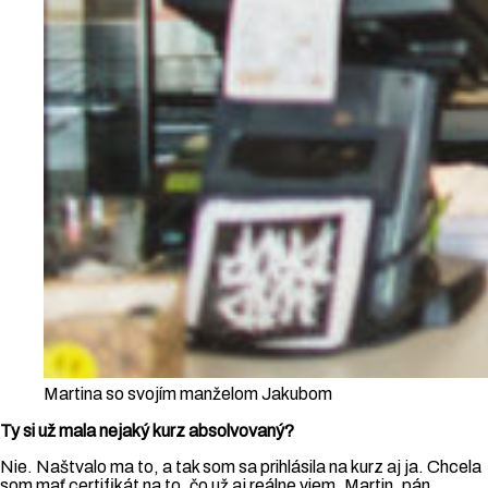
Martina so svojím manželom Jakubom
Ty si už mala nejaký kurz absolvovaný?
Nie. Naštvalo ma to, a tak som sa prihlásila na kurz aj ja. Chcela
som mať certifikát na to, čo už aj reálne viem. Martin, pán