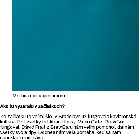
Martina so svojím tímom
Ako to vyzeralo v začiatkoch?
Zo začiatku to veľmi išlo. V Bratislave už fungovala kaviarenská
kultúra. Boli všetky tri Urban Housy, Mono Cafe, BrewBar
fungoval. Dávid Frajt z BrewBaru nám veľmi pomohol, dal nám
všetky svoje tipy. Dodnes nám veľa pomáha, keď sa nám
napríklad minie káva.