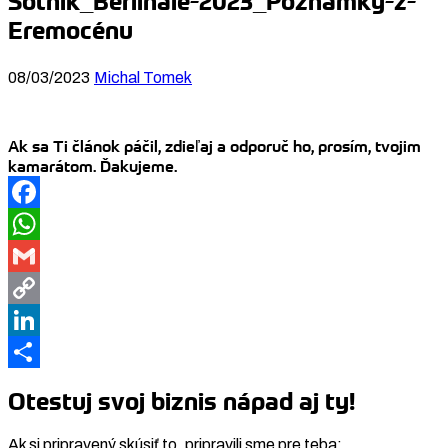
Sotník_Berlinale-2023_Poznámky-z-
Eremocénu
08/03/2023
Michal Tomek
Ak sa Ti článok páčil, zdieľaj a odporuč ho, prosím, tvojim
kamarátom. Ďakujeme.
Facebook
WhatsApp
Gmail
Copy
Link
LinkedIn
Share
Otestuj svoj biznis nápad aj ty!
Ak si pripravený skúsiť to, pripravili sme pre teba: