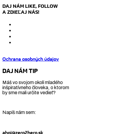
DAJ NÁM LIKE, FOLLOW
A ZDIEĽAJ NÁS!
Ochrana osobných údajov
DAJ NÁM TIP
Máš vo svojom okolí mladého
inšpiratívneho človeka, o ktorom
by sme mali určite vedieť?
Napíš nám sem:
ahoj@zero2hero.sk