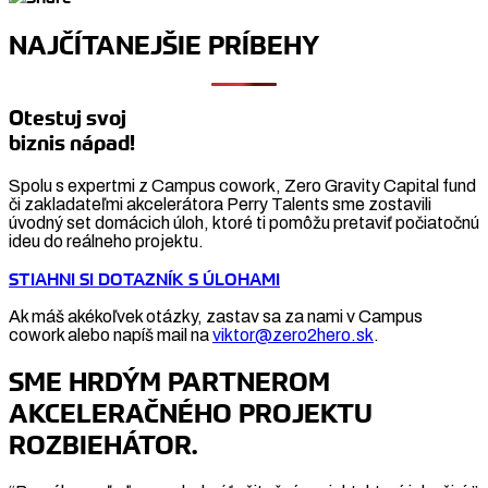
NAJČÍTANEJŠIE PRÍBEHY
Otestuj svoj
biznis nápad!
Spolu s expertmi z Campus cowork, Zero Gravity Capital fund
či zakladateľmi akcelerátora Perry Talents sme zostavili
úvodný set domácich úloh, ktoré ti pomôžu pretaviť počiatočnú
ideu do reálneho projektu.
STIAHNI SI DOTAZNÍK S ÚLOHAMI
Ak máš akékoľvek otázky, zastav sa za nami v Campus
cowork alebo napíš mail na
viktor@zero2hero.sk
.
SME HRDÝM PARTNEROM
AKCELERAČNÉHO PROJEKTU
ROZBIEHÁTOR.