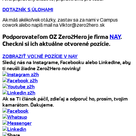
DOTAZNÍK S ÚLOHAMI
Ak máš akékoľvek otázky, zastav sa za nami v Campus
cowork alebo napíš mail na Viktor@zero2hero.sk
Podporovateľom OZ Zero2Hero je firma
NAY
.
Checkni si ich aktuálne otvorené pozície.
ZOBRAZIŤ VOĽNÉ POZÍCIE V NAY
Sleduj nás na Instagrame, Facebooku alebo LinkedIne, aby
ti neušli žiadne Zero2Hero novinky!
Ak sa Ti článok páčil, zdieľaj a odporuč ho, prosím, tvojim
kamarátom. Ďakujeme.