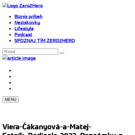
Biznis príbeh
Neziskovky
Lifestyle
Podcast
SPOZNAJ TÍM ZERO2HERO
MENU
Viera-Čákanyová-a-Matej-