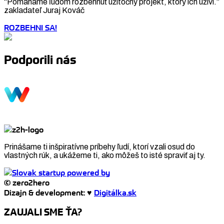
“Pomáhame ľuďom rozbehnúť užitočný projekt, ktorý ich uživí.”
zakladateľ Juraj Kováč
ROZBEHNI SA!
Podporili nás
Prinášame ti inšpiratívne príbehy ľudí, ktorí vzali osud do
vlastných rúk, a ukážeme ti, ako môžeš to isté spraviť aj ty.
© zero2hero
Dizajn & development: ♥
Digitálka.sk
ZAUJALI SME ŤA?