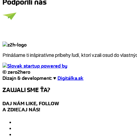
Podporili nás
Prinášame ti inšpiratívne príbehy ľudí, ktorí vzali osud do vlastný
© zero2hero
Dizajn & development: ♥
Digitálka.sk
ZAUJALI SME ŤA?
DAJ NÁM LIKE, FOLLOW
A ZDIEĽAJ NÁS!