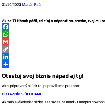
31/10/2023
Marián Psár
Ak sa Ti článok páčil, zdieľaj a odporuč ho, prosím, tvojim 
Facebook
WhatsApp
Gmail
Copy
Link
LinkedIn
Share
Otestuj svoj biznis nápad aj ty!
Ak si pripravený skúsiť to, pripravili sme pre teba:
DOTAZNÍK S ÚLOHAMI
Ak máš akékoľvek otázky, zastav sa za nami v Campus cowork 