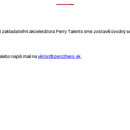
 zakladateľmi akcelerátora Perry Talents sme zostavili úvodný se
lebo napíš mail na
viktor@zero2hero.sk
.