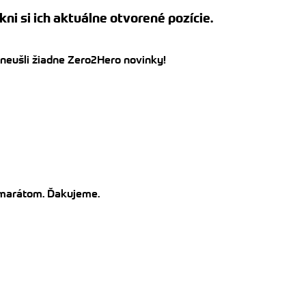
kni si ich aktuálne otvorené pozície.
 neušli žiadne Zero2Hero novinky!
kamarátom. Ďakujeme.