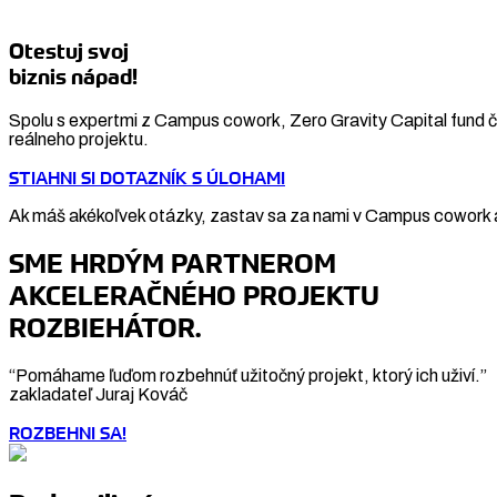
Otestuj svoj
biznis nápad!
Spolu s expertmi z Campus cowork, Zero Gravity Capital fund či
reálneho projektu.
STIAHNI SI DOTAZNÍK S ÚLOHAMI
Ak máš akékoľvek otázky, zastav sa za nami v Campus cowork a
SME HRDÝM PARTNEROM
AKCELERAČNÉHO PROJEKTU
ROZBIEHÁTOR.
“Pomáhame ľuďom rozbehnúť užitočný projekt, ktorý ich uživí.”
zakladateľ Juraj Kováč
ROZBEHNI SA!