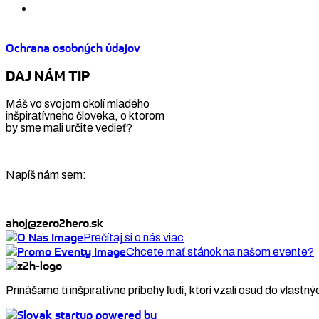
Ochrana osobných údajov
DAJ NÁM TIP
Máš vo svojom okolí mladého
inšpiratívneho človeka, o ktorom
by sme mali určite vedieť?
Napíš nám sem:
ahoj@zero2hero.sk
Prečítaj si o nás viac
Chcete mať stánok na našom evente?
Prinášame ti inšpiratívne príbehy ľudí, ktorí vzali osud do vlastný