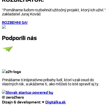
“Pomáhame ľuďom rozbehnúť užitočný projekt, ktorý ich uživí.”
zakladateľ Juraj Kováč
ROZBEHNI SA!
Podporili nás
Prinášame ti inšpiratívne príbehy ľudí, ktorí vzali osud do
vlastných rúk, a ukážeme ti, ako môžeš to isté spraviť aj ty.
© zero2hero
Dizajn & development: ♥
Digitálka.sk