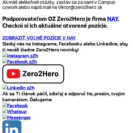
Ak máš akékoľvek otázky, zastav sa za nami v Campus
cowork alebo napíš mail na Viktor@zero2hero.sk
Podporovateľom OZ Zero2Hero je firma
NAY
.
Checkni si ich aktuálne otvorené pozície.
ZOBRAZIŤ VOĽNÉ POZÍCIE V NAY
Sleduj nás na Instagrame, Facebooku alebo LinkedIne, aby
ti neušli žiadne Zero2Hero novinky!
Ak sa Ti článok páčil, zdieľaj a odporuč ho, prosím, tvojim
kamarátom. Ďakujeme.