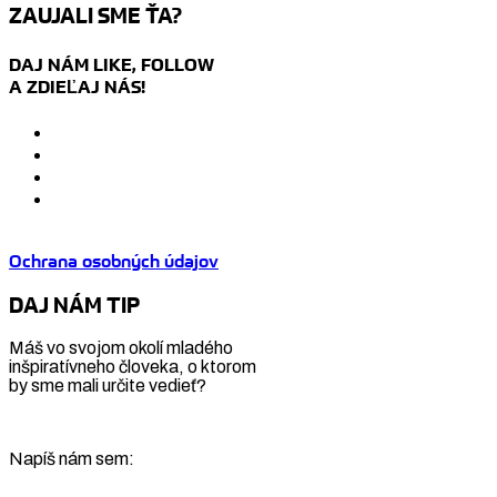
ZAUJALI SME ŤA?
DAJ NÁM LIKE, FOLLOW
A ZDIEĽAJ NÁS!
Ochrana osobných údajov
DAJ NÁM TIP
Máš vo svojom okolí mladého
inšpiratívneho človeka, o ktorom
by sme mali určite vedieť?
Napíš nám sem: