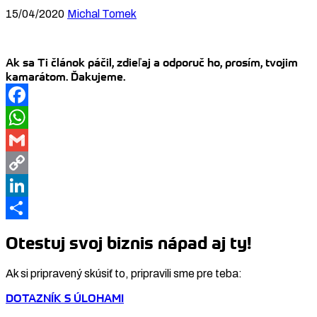
15/04/2020
Michal Tomek
Ak sa Ti článok páčil, zdieľaj a odporuč ho, prosím, tvojim
kamarátom. Ďakujeme.
Facebook
WhatsApp
Gmail
Copy
Link
LinkedIn
Share
Otestuj svoj biznis nápad aj ty!
Ak si pripravený skúsiť to, pripravili sme pre teba:
DOTAZNÍK S ÚLOHAMI