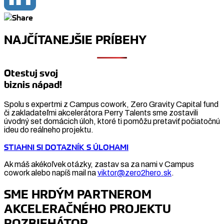
NAJČÍTANEJŠIE PRÍBEHY
Otestuj svoj
biznis nápad!
Spolu s expertmi z Campus cowork, Zero Gravity Capital fund
či zakladateľmi akcelerátora Perry Talents sme zostavili
úvodný set domácich úloh, ktoré ti pomôžu pretaviť počiatočnú
ideu do reálneho projektu.
STIAHNI SI DOTAZNÍK S ÚLOHAMI
Ak máš akékoľvek otázky, zastav sa za nami v Campus
cowork alebo napíš mail na
viktor@zero2hero.sk
.
SME HRDÝM PARTNEROM
AKCELERAČNÉHO PROJEKTU
ROZBIEHÁTOR.