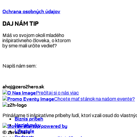
Ochrana osobných údajov
DAJ NÁM TIP
Máš vo svojom okolí mladého
inšpiratívneho človeka, o ktorom
by sme mali určite vedieť?
Napíš nám sem:
ahoj@zero2hero.sk
Prečítaj si o nás viac
Chcete mať stánok na našom evente?
Prinášame ti inšpiratívne príbehy ľudí, ktorí vzali osud do vlastný
Biznis príbeh
Neziskovky
Lifestyle
© zero2hero