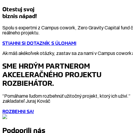
Otestuj svoj
biznis nápad!
Spolu s expertmi z Campus cowork, Zero Gravity Capital fund či
reálneho projektu.
STIAHNI SI DOTAZNÍK S ÚLOHAMI
Ak máš akékoľvek otázky, zastav sa za nami v Campus cowork a
SME HRDÝM PARTNEROM
AKCELERAČNÉHO PROJEKTU
ROZBIEHÁTOR.
“Pomáhame ľuďom rozbehnúť užitočný projekt, ktorý ich uživí.”
zakladateľ Juraj Kováč
ROZBEHNI SA!
Podporili nás