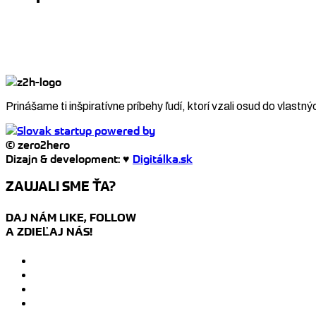
Prinášame ti inšpiratívne príbehy ľudí, ktorí vzali osud do vlastný
© zero2hero
Dizajn & development: ♥
Digitálka.sk
ZAUJALI SME ŤA?
DAJ NÁM LIKE, FOLLOW
A ZDIEĽAJ NÁS!