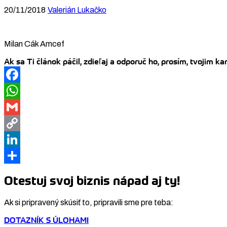
20/11/2018
Valerián Lukačko
Milan Cák Amcef
Ak sa Ti článok páčil, zdieľaj a odporuč ho, prosím, tvojim 
Facebook
WhatsApp
Gmail
Copy
Link
LinkedIn
Share
Otestuj svoj biznis nápad aj ty!
Ak si pripravený skúsiť to, pripravili sme pre teba:
DOTAZNÍK S ÚLOHAMI