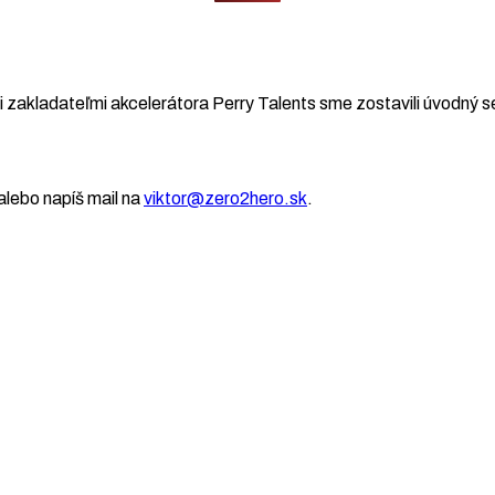
 zakladateľmi akcelerátora Perry Talents sme zostavili úvodný se
lebo napíš mail na
viktor@zero2hero.sk
.