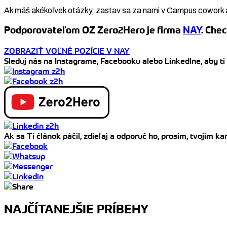
Ak máš akékoľvek otázky, zastav sa za nami v Campus cowork 
Podporovateľom OZ Zero2Hero je firma
NAY
. Chec
ZOBRAZIŤ VOĽNÉ POZÍCIE V NAY
Sleduj nás na Instagrame, Facebooku alebo LinkedIne, aby ti
Ak sa Ti článok páčil, zdieľaj a odporuč ho, prosím, tvojim 
NAJČÍTANEJŠIE PRÍBEHY