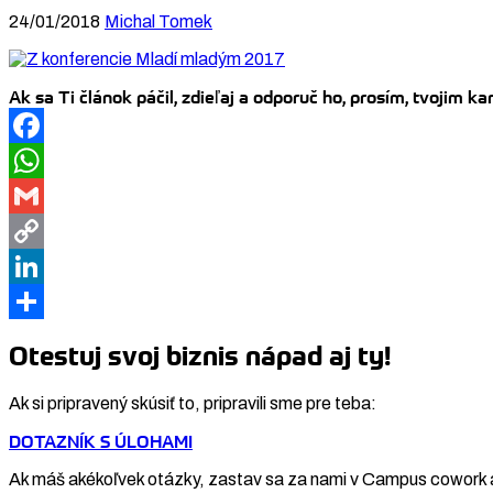
24/01/2018
Michal Tomek
Ak sa Ti článok páčil, zdieľaj a odporuč ho, prosím, tvojim 
Facebook
WhatsApp
Gmail
Copy
Link
LinkedIn
Share
Otestuj svoj biznis nápad aj ty!
Ak si pripravený skúsiť to, pripravili sme pre teba:
DOTAZNÍK S ÚLOHAMI
Ak máš akékoľvek otázky, zastav sa za nami v Campus cowork 