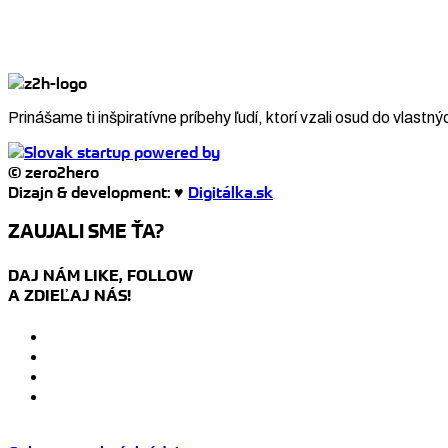
Prinášame ti inšpiratívne príbehy ľudí, ktorí vzali osud do vlastný
© zero2hero
Dizajn & development: ♥
Digitálka.sk
ZAUJALI SME ŤA?
DAJ NÁM LIKE, FOLLOW
A ZDIEĽAJ NÁS!