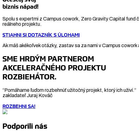
biznis nápad!
Spolu s expertmi z Campus cowork, Zero Gravity Capital fund či
reálneho projektu.
STIAHNI SI DOTAZNÍK S ÚLOHAMI
Ak máš akékoľvek otázky, zastav sa za nami v Campus cowork a
SME HRDÝM PARTNEROM
AKCELERAČNÉHO PROJEKTU
ROZBIEHÁTOR.
“Pomáhame ľuďom rozbehnúť užitočný projekt, ktorý ich uživí.”
zakladateľ Juraj Kováč
ROZBEHNI SA!
Podporili nás