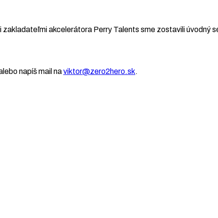
 zakladateľmi akcelerátora Perry Talents sme zostavili úvodný se
lebo napíš mail na
viktor@zero2hero.sk
.