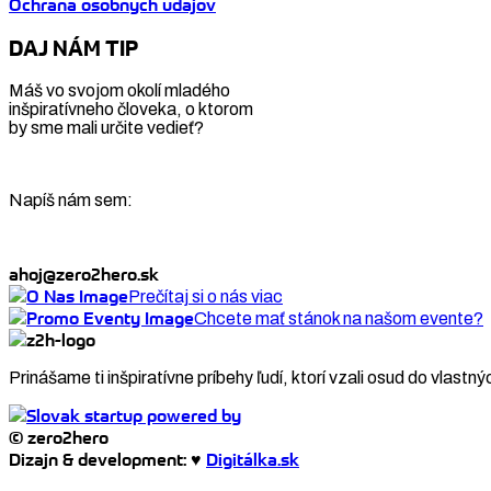
Ochrana osobných údajov
DAJ NÁM TIP
Máš vo svojom okolí mladého
inšpiratívneho človeka, o ktorom
by sme mali určite vedieť?
Napíš nám sem:
ahoj@zero2hero.sk
Prečítaj si o nás viac
Chcete mať stánok na našom evente?
Prinášame ti inšpiratívne príbehy ľudí, ktorí vzali osud do vlastný
© zero2hero
Dizajn & development: ♥
Digitálka.sk