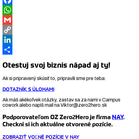
Facebook
WhatsApp
Gmail
Copy
Link
LinkedIn
Share
Otestuj svoj biznis nápad aj ty!
Ak si pripravený skúsiť to, pripravili sme pre teba:
DOTAZNÍK S ÚLOHAMI
Ak máš akékoľvek otázky, zastav sa za nami v Campus
cowork alebo napíš mail na Viktor@zero2hero.sk
Podporovateľom OZ Zero2Hero je firma
NAY
.
Checkni si ich aktuálne otvorené pozície.
ZOBRAZIŤ VOĽNÉ POZÍCIE V NAY