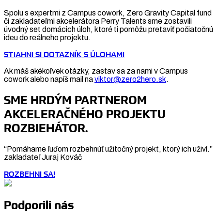
Spolu s expertmi z Campus cowork, Zero Gravity Capital fund
či zakladateľmi akcelerátora Perry Talents sme zostavili
úvodný set domácich úloh, ktoré ti pomôžu pretaviť počiatočnú
ideu do reálneho projektu.
STIAHNI SI DOTAZNÍK S ÚLOHAMI
Ak máš akékoľvek otázky, zastav sa za nami v Campus
cowork alebo napíš mail na
viktor@zero2hero.sk
.
SME HRDÝM PARTNEROM
AKCELERAČNÉHO PROJEKTU
ROZBIEHÁTOR.
“Pomáhame ľuďom rozbehnúť užitočný projekt, ktorý ich uživí.”
zakladateľ Juraj Kováč
ROZBEHNI SA!
Podporili nás