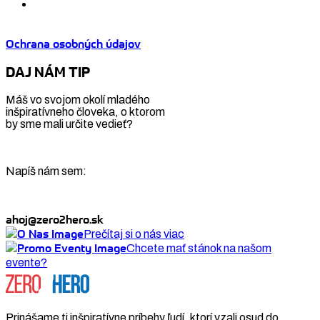
Ochrana osobných údajov
DAJ NÁM TIP
Máš vo svojom okolí mladého
inšpiratívneho človeka, o ktorom
by sme mali určite vedieť?
Napíš nám sem:
ahoj@zero2hero.sk
Prečítaj si o nás viac
Chcete mať stánok na našom
evente?
Prinášame ti inšpiratívne príbehy ľudí, ktorí vzali osud do