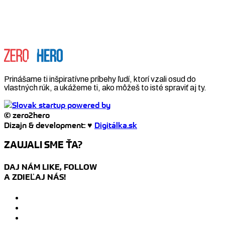
Prinášame ti inšpiratívne príbehy ľudí, ktorí vzali osud do
vlastných rúk, a ukážeme ti, ako môžeš to isté spraviť aj ty.
© zero2hero
Dizajn & development: ♥
Digitálka.sk
ZAUJALI SME ŤA?
DAJ NÁM LIKE, FOLLOW
A ZDIEĽAJ NÁS!