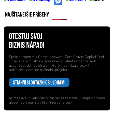
NAJČÍTANEJŠIE PRÍBEHY
OTESTUJ SVOJ
BIZNIS NÁPAD!
Spolu s expertmi z Campus cowork, Zero Gravity Capital fund
či zakladateľmi akcelerátora Perry Talents sme zostavili
úvodný set domácich úloh, ktoré ti pomôžu pretaviť
počiatočnú ideu do reálneho projektu.
STIAHNI SI DOTAZNÍK S ÚLOHAMI
Ak máš akékoľvek otázky, zastav sa za nami v Campus cowork
alebo napíš mail na
viktor@zero2hero.sk
.