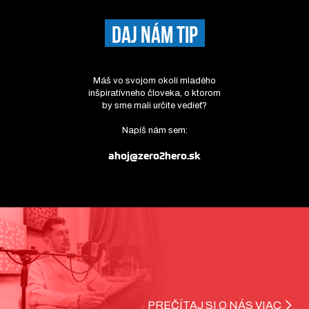
DAJ NÁM TIP
Máš vo svojom okolí mladého
inšpiratívneho človeka, o ktorom
by sme mali určite vedieť?
Napíš nám sem:
ahoj@zero2hero.sk
PREČÍTAJ SI O NÁS VIAC