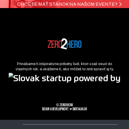
CHCETE MAŤ STÁNOK NA NAŠOM EVENTE?
Prinášame ti inšpiratívne príbehy ľudí, ktorí vzali osud do
vlastných rúk, a ukážeme ti, ako môžeš to isté spraviť aj ty.
© zero2hero
Dizajn & development: ♥
Digitálka.sk