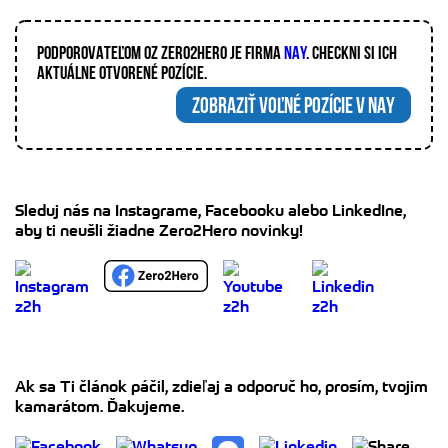
PODPOROVATEĽOM OZ ZERO2HERO JE FIRMA
NAY
. CHECKNI SI ICH
AKTUÁLNE OTVORENÉ POZÍCIE.
ZOBRAZIŤ VOĽNÉ POZÍCIE V NAY
Sleduj nás na Instagrame, Facebooku alebo LinkedIne,
aby ti neušli žiadne Zero2Hero novinky!
Ak sa Ti článok páčil, zdieľaj a odporuč ho, prosím, tvojim
kamarátom. Ďakujeme.