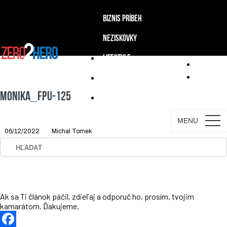
BIZNIS PRÍBEH
NEZISKOVKY
LIFESTYLE
PODCAST
MONIKA_FPU-125
SPOZNAJ TÍM ZERO2HERO
MENU
06/12/2022
Michal Tomek
Ak sa Ti článok páčil, zdieľaj a odporuč ho, prosím, tvojim
kamarátom. Ďakujeme.