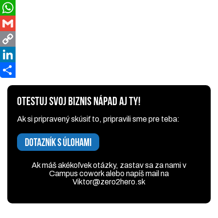
Facebook
WhatsApp
Gmail
Copy
Link
LinkedIn
Share
OTESTUJ SVOJ BIZNIS NÁPAD AJ TY!
Ak si pripravený skúsiť to, pripravili sme pre teba:
DOTAZNÍK S ÚLOHAMI
Ak máš akékoľvek otázky, zastav sa za nami v
Campus cowork alebo napíš mail na
Viktor@zero2hero.sk