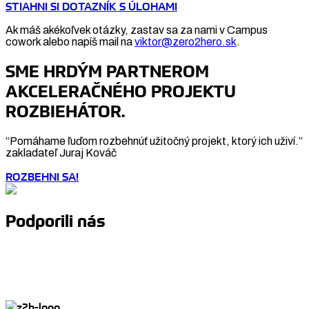
STIAHNI SI DOTAZNÍK S ÚLOHAMI
Ak máš akékoľvek otázky, zastav sa za nami v Campus
cowork alebo napíš mail na
viktor@zero2hero.sk
.
SME HRDÝM PARTNEROM
AKCELERAČNÉHO PROJEKTU
ROZBIEHÁTOR.
“Pomáhame ľuďom rozbehnúť užitočný projekt, ktorý ich uživí.”
zakladateľ Juraj Kováč
ROZBEHNI SA!
Podporili nás