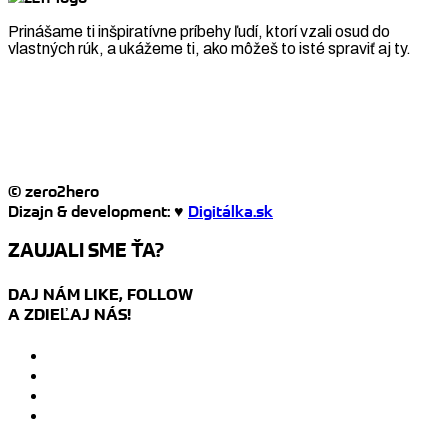
Prinášame ti inšpiratívne príbehy ľudí, ktorí vzali osud do
vlastných rúk, a ukážeme ti, ako môžeš to isté spraviť aj ty.
© zero2hero
Dizajn & development: ♥
Digitálka.sk
ZAUJALI SME ŤA?
DAJ NÁM LIKE, FOLLOW
A ZDIEĽAJ NÁS!