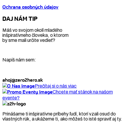
Ochrana osobných údajov
DAJ NÁM TIP
Máš vo svojom okolí mladého
inšpiratívneho človeka, o ktorom
by sme mali určite vedieť?
Napíš nám sem:
ahoj@zero2hero.sk
Prečítaj si o nás viac
Chcete mať stánok na našom
evente?
Prinášame ti inšpiratívne príbehy ľudí, ktorí vzali osud do
vlastných rúk, a ukážeme ti, ako môžeš to isté spraviť aj ty.