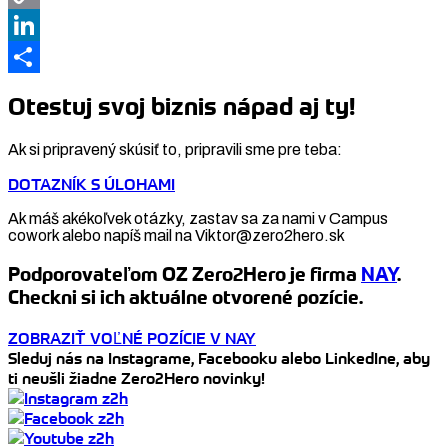
Copy
Link
LinkedIn
Share
Otestuj svoj biznis nápad aj ty!
Ak si pripravený skúsiť to, pripravili sme pre teba:
DOTAZNÍK S ÚLOHAMI
Ak máš akékoľvek otázky, zastav sa za nami v Campus
cowork alebo napíš mail na Viktor@zero2hero.sk
Podporovateľom OZ Zero2Hero je firma
NAY
.
Checkni si ich aktuálne otvorené pozície.
ZOBRAZIŤ VOĽNÉ POZÍCIE V NAY
Sleduj nás na Instagrame, Facebooku alebo LinkedIne, aby
ti neušli žiadne Zero2Hero novinky!