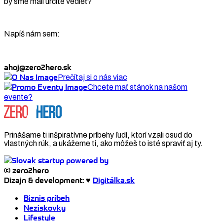
by sme mali určite vedieť?
Napíš nám sem:
ahoj@zero2hero.sk
Prečítaj si o nás viac
Chcete mať stánok na našom
evente?
Prinášame ti inšpiratívne príbehy ľudí, ktorí vzali osud do
vlastných rúk, a ukážeme ti, ako môžeš to isté spraviť aj ty.
© zero2hero
Dizajn & development: ♥
Digitálka.sk
Biznis príbeh
Neziskovky
Lifestyle