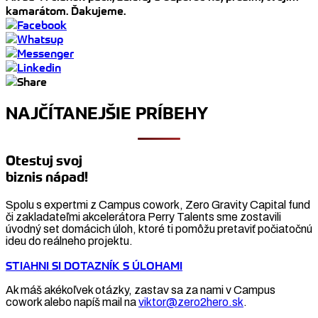
kamarátom. Ďakujeme.
NAJČÍTANEJŠIE PRÍBEHY
Otestuj svoj
biznis nápad!
Spolu s expertmi z Campus cowork, Zero Gravity Capital fund
či zakladateľmi akcelerátora Perry Talents sme zostavili
úvodný set domácich úloh, ktoré ti pomôžu pretaviť počiatočnú
ideu do reálneho projektu.
STIAHNI SI DOTAZNÍK S ÚLOHAMI
Ak máš akékoľvek otázky, zastav sa za nami v Campus
cowork alebo napíš mail na
viktor@zero2hero.sk
.