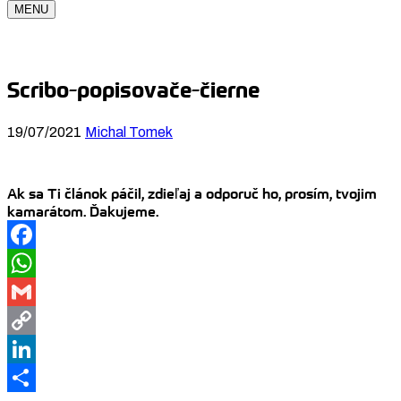
MENU
Scribo-popisovače-čierne
19/07/2021
Michal Tomek
Ak sa Ti článok páčil, zdieľaj a odporuč ho, prosím, tvojim
kamarátom. Ďakujeme.
Facebook
WhatsApp
Gmail
Copy
Link
LinkedIn