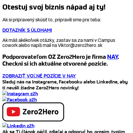
Share
Otestuj svoj biznis nápad aj ty!
Ak si pripravený skúsiť to, pripravili sme pre teba:
DOTAZNÍK S ÚLOHAMI
Ak máš akékoľvek otázky, zastav sa za nami v Campus
cowork alebo napíš mail na Viktor@zero2hero.sk
Podporovateľom OZ Zero2Hero je firma
NAY
.
Checkni si ich aktuálne otvorené pozície.
ZOBRAZIŤ VOĽNÉ POZÍCIE V NAY
Sleduj nás na Instagrame, Facebooku alebo LinkedIne, aby
ti neušli žiadne Zero2Hero novinky!
Ak sa Ti článok páčil, zdieľaj a odporuč ho, prosím, tvojim