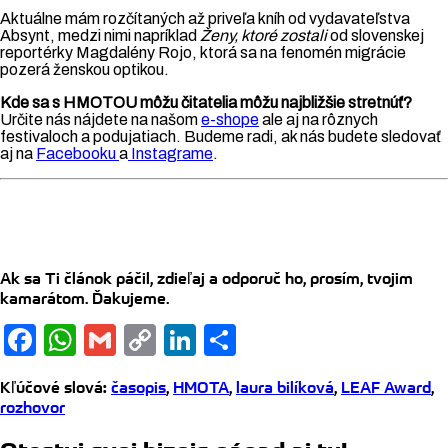
Aktuálne mám rozčítaných až priveľa kníh od vydavateľstva
Absynt, medzi nimi napríklad
Ženy, ktoré zostali
od slovenskej
reportérky Magdalény Rojo, ktorá sa na fenomén migrácie
pozerá ženskou optikou.
Kde sa s HMOTOU môžu čitatelia môžu najbližšie stretnúť?
Určite nás nájdete na našom
e-shope
ale aj na rôznych
festivaloch a podujatiach. Budeme radi, ak nás budete sledovať
aj na
Facebooku
a
Instagrame
.
Ak sa Ti článok páčil, zdieľaj a odporuč ho, prosím, tvojim
kamarátom. Ďakujeme.
Facebook
WhatsApp
Gmail
Copy
LinkedIn
Share
Link
Kľúčové slová
:
časopis
,
HMOTA
,
laura bilíková
,
LEAF Award
,
rozhovor