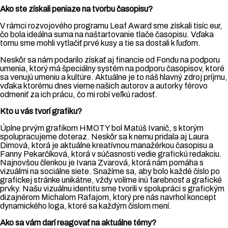
Ako ste získali peniaze na tvorbu časopisu?
V rámci rozvojového programu Leaf Award sme získali tisíc eur,
čo bola ideálna suma na naštartovanie tlače časopisu. Vďaka
tomu sme mohli vytlačiť prvé kusy a tie sa dostali k ľuďom.
Neskôr sa nám podarilo získať aj financie od Fondu na podporu
umenia, ktorý má špeciálny systém na podporu časopisov, ktoré
sa venujú umeniu a kultúre. Aktuálne je to náš hlavný zdroj príjmu,
vďaka ktorému dnes vieme našich autorov a autorky férovo
odmeniť za ich prácu, čo mi robí veľkú radosť.
Kto u vás
tvorí
grafiku?
Úplne prvým grafikom HMOTY bol Matúš Ivanič, s ktorým
spolupracujeme doteraz. Neskôr sa k nemu pridala aj Laura
Dimová, ktorá je aktuálne kreatívnou manažérkou časopisu a
Fanny Pekarčíková, ktorá v súčasnosti vedie grafickú redakciu.
Najnovšou členkou je Ivana Zvarová, ktorá nám pomáha s
vizuálmi na sociálne siete. Snažíme sa, aby bolo každé číslo po
grafickej stránke unikátne, vždy volíme inú farebnosť a grafické
prvky. Našu vizuálnu identitu sme tvorili v spolupráci s grafickým
dizajnérom Michalom Rafajom, ktorý pre nás navrhol koncept
dynamického loga, ktoré sa každým číslom mení.
Ako sa vám darí reagovať na aktuálne témy?