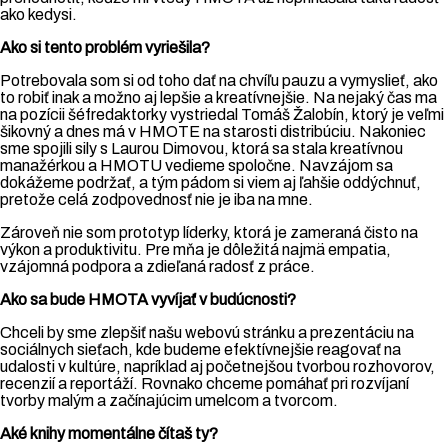
ako kedysi.
Ako si tento problém vyriešila?
Potrebovala som si od toho dať na chvíľu pauzu a vymyslieť, ako
to robiť inak a možno aj lepšie a kreatívnejšie. Na nejaký čas ma
na pozícii šéfredaktorky vystriedal Tomáš Žalobín, ktorý je veľmi
šikovný a dnes má v HMOTE na starosti distribúciu. Nakoniec
sme spojili sily s Laurou Dimovou, ktorá sa stala kreatívnou
manažérkou a HMOTU vedieme spoločne. Navzájom sa
dokážeme podržať, a tým pádom si viem aj ľahšie oddýchnuť,
pretože celá zodpovednosť nie je iba na mne.
Zároveň nie som prototyp líderky, ktorá je zameraná čisto na
výkon a produktivitu. Pre mňa je dôležitá najmä empatia,
vzájomná podpora a zdieľaná radosť z práce.
Ako sa bude HMOTA vyvíjať v budúcnosti?
Chceli by sme zlepšiť našu webovú stránku a prezentáciu na
sociálnych sieťach, kde budeme efektívnejšie reagovať na
udalosti v kultúre, napríklad aj početnejšou tvorbou rozhovorov,
recenzií a reportáží. Rovnako chceme pomáhať pri rozvíjaní
tvorby malým a začínajúcim umelcom a tvorcom.
Aké knihy momentálne čítaš ty?