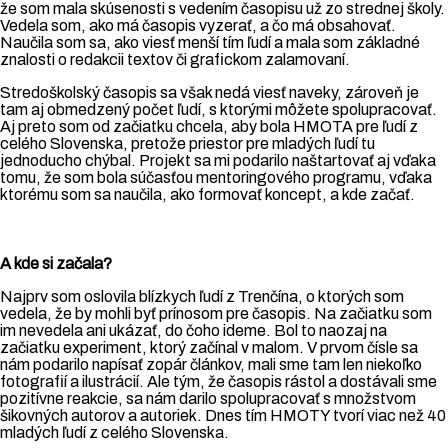
že som mala skúsenosti s vedením časopisu už zo strednej školy.
Vedela som, ako má časopis vyzerať, a čo má obsahovať.
Naučila som sa, ako viesť menší tím ľudí a mala som základné
znalosti o redakcii textov či grafickom zalamovaní.
Stredoškolský časopis sa však nedá viesť naveky, zároveň je
tam aj obmedzený počet ľudí, s ktorými môžete spolupracovať.
Aj preto som od začiatku chcela, aby bola HMOTA pre ľudí z
celého Slovenska, pretože priestor pre mladých ľudí tu
jednoducho chýbal. Projekt sa mi podarilo naštartovať aj vďaka
tomu, že som bola súčasťou mentoringového programu, vďaka
ktorému som sa naučila, ako formovať koncept, a kde začať.
A kde si začala?
Najprv som oslovila blízkych ľudí z Trenčína, o ktorých som
vedela, že by mohli byť prínosom pre časopis. Na začiatku som
im nevedela ani ukázať, do čoho ideme. Bol to naozaj na
začiatku experiment, ktorý začínal v malom. V prvom čísle sa
nám podarilo napísať zopár článkov, mali sme tam len niekoľko
fotografií a ilustrácií. Ale tým, že časopis rástol a dostávali sme
pozitívne reakcie, sa nám darilo spolupracovať s množstvom
šikovných autorov a autoriek. Dnes tím HMOTY tvorí viac než 40
mladých ľudí z celého Slovenska.