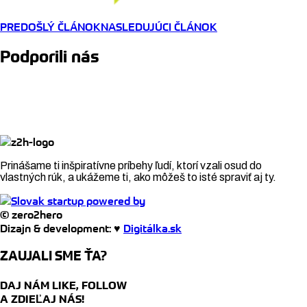
PREDOŠLÝ ČLÁNOK
NASLEDUJÚCI ČLÁNOK
Podporili nás
Prinášame ti inšpiratívne príbehy ľudí, ktorí vzali osud do
vlastných rúk, a ukážeme ti, ako môžeš to isté spraviť aj ty.
© zero2hero
Dizajn & development: ♥
Digitálka.sk
ZAUJALI SME ŤA?
DAJ NÁM LIKE, FOLLOW
A ZDIEĽAJ NÁS!