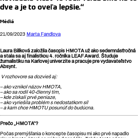
dve a je to oveľa lepšie.“
Médiá
21/09/2023
Marta Fandlova
Laura Bilíková založila časopis HMOTA už ako sedemnásťročná
a stala sa aj finalistkou 4. ročníka LEAF Award. Študuje
žurnalistiku na Karlovej univerzite a pracuje pre vydavateľstvo
Absynt.
V rozhovore sa dozvieš aj:
– ako vznikol názov HMOTA,
– ako sa rodil 40-členný tím,
– kde získali prvé peniaze,
– ako vyriešila problém s nedostatkom síl
– a kam chce HMOTU posunúť do budúcna.
Prečo „HMOTA”?
Počas premýšľania o koncepte časopisu mi ako prvé napadlo