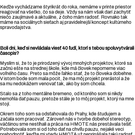
Keďže vychádzame štyrikrát do roka, nemáme v printe priestor
reagovať na všetko, čo sa deje. Vždy sa nám však darí zachytiť
niečo zaujímavé a aktuálne, z čoho mám radosť. Rovnako tak
máme na sociálnych sieťach aj pravidelnejší koncept kultúrneho
spravodajstva.
Boli dni, keď si nevládala viesť 40 ľudí, ktorí s tebou spoluvytvárali
časopis?
Myslím si, že to je prirodzený vývoj mnohých projektov, ktoré sa
začnú ešte na strednej škole, kde má človek nepomerne viac
voľného času. Preto sa môže ľahko stať, že to človeka dobehne.
V istom bode som mala pocit, že ma môj projekt prerástol a že
sa mu nedokážem venovať tak, ako by som chcela.
Stalo sa z toho mentálne bremeno, od ktorého som si nikdy
nemohla dať pauzu, pretože stále je to môj projekt, ktorý na mne
stojí.
Okrem toho som sa odsťahovala do Prahy, kde študujem a
začala som pracovať. Zároveň nás v tvorbe dobehol stereotyp,
väčšinou sme nestíhali a práca na HMOTE nás prestávala tešiť.
Potrebovala som si od toho dať na chvíľu pauzu, nejaké veci
prehodnotiť, keďže mi vtedy HMOTA už neprinášala takú radosť