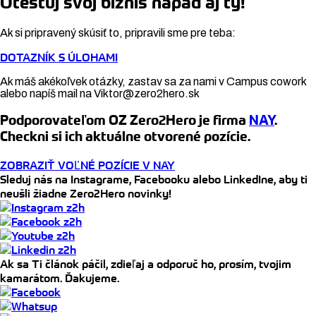
Otestuj svoj biznis nápad aj ty!
Ak si pripravený skúsiť to, pripravili sme pre teba:
DOTAZNÍK S ÚLOHAMI
Ak máš akékoľvek otázky, zastav sa za nami v Campus cowork
alebo napíš mail na Viktor@zero2hero.sk
Podporovateľom OZ Zero2Hero je firma
NAY
.
Checkni si ich aktuálne otvorené pozície.
ZOBRAZIŤ VOĽNÉ POZÍCIE V NAY
Sleduj nás na Instagrame, Facebooku alebo LinkedIne, aby ti
neušli žiadne Zero2Hero novinky!
Ak sa Ti článok páčil, zdieľaj a odporuč ho, prosím, tvojim
kamarátom. Ďakujeme.