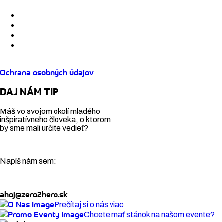
Ochrana osobných údajov
DAJ NÁM TIP
Máš vo svojom okolí mladého
inšpiratívneho človeka, o ktorom
by sme mali určite vedieť?
Napíš nám sem:
ahoj@zero2hero.sk
Prečítaj si o nás viac
Chcete mať stánok na našom evente?