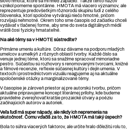
slovo hmota, ktoré sa mi hneď zapáčilo. Takže tento názov
vznikol pomerne spontánne. HMOTA má viacero významov, ale
reprezentuje predovšetkým rôznorodú skupinu ľudí z celého
Slovenska, ktorí spoločne vytvárajú niečo hmotné, pričom
rozvíjajú nehmotné. Okrem toho sme časopis od začiatku chceli
vydávať v tlačenej forme, aby sme do sveta digitálnych médií
vrátili čosi fyzicky hmatateľné.
Na aké témy sa v HMOTE sústredíte?
Primárne umeniu a kultúre. Dôraz dávame na podporu mladých
umelcov a umelkýň z rôznych oblastí tvorby. Každé číslo sa
venuje jednej téme, ktorú sa snažíme spracovať mimoriadne
pestro. Súčasťou sú rozhovory s renomovanými tvorcami, knižné
a filmové recenzie, reflexie súčasnej kultúry i dejín umenia. V
textoch i prostredníctvom vizuálu reagujeme aj na aktuálne
spoločenské otázky a marginalizované témy.
V časopise je zároveň priestor aj pre autorskú tvorbu, pričom
aktuálne pripravujeme koncept literárnej prílohy, kde budeme
pravidelne zverejňovať kratšie prozaické útvary a poéziu
začínajúcich autorov a autoriek.
Veľa ľudí má super nápady, ale nikdy ich nepremenia na
skutočnosť. Čomu vďačíš za to, že HMOTA má taký úspech?
Bola to súhra viacerých faktorov, ale určite hralo dôležitú rolu to,