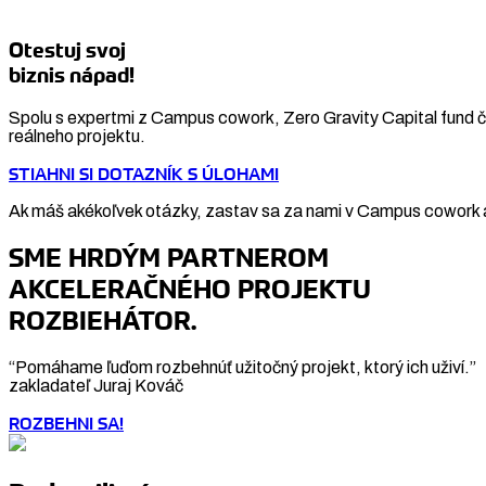
Otestuj svoj
biznis nápad!
Spolu s expertmi z Campus cowork, Zero Gravity Capital fund či
reálneho projektu.
STIAHNI SI DOTAZNÍK S ÚLOHAMI
Ak máš akékoľvek otázky, zastav sa za nami v Campus cowork a
SME HRDÝM PARTNEROM
AKCELERAČNÉHO PROJEKTU
ROZBIEHÁTOR.
“Pomáhame ľuďom rozbehnúť užitočný projekt, ktorý ich uživí.”
zakladateľ Juraj Kováč
ROZBEHNI SA!