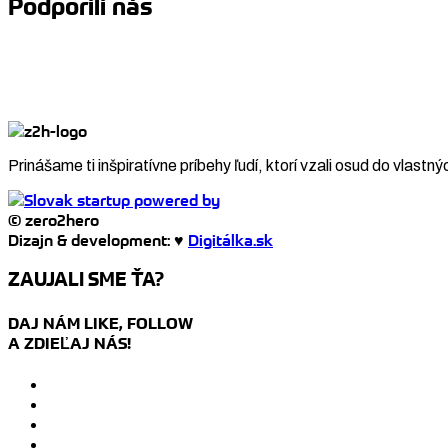
Podporili nás
Prinášame ti inšpiratívne príbehy ľudí, ktorí vzali osud do vlastný
© zero2hero
Dizajn & development: ♥
Digitálka.sk
ZAUJALI SME ŤA?
DAJ NÁM LIKE, FOLLOW
A ZDIEĽAJ NÁS!