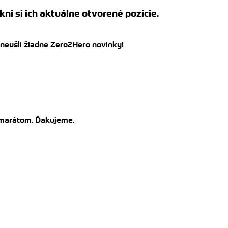
kni si ich aktuálne otvorené pozície.
 neušli žiadne Zero2Hero novinky!
kamarátom. Ďakujeme.