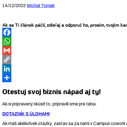
14/12/2022
Michal Tomek
Ak sa Ti článok páčil, zdieľaj a odporuč ho, prosím, tvojim 
Facebook
WhatsApp
Gmail
Copy
Link
LinkedIn
Share
Otestuj svoj biznis nápad aj ty!
Ak si pripravený skúsiť to, pripravili sme pre teba:
DOTAZNÍK S ÚLOHAMI
Ak máš akékoľvek otázky, zastav sa za nami v Campus cowork 