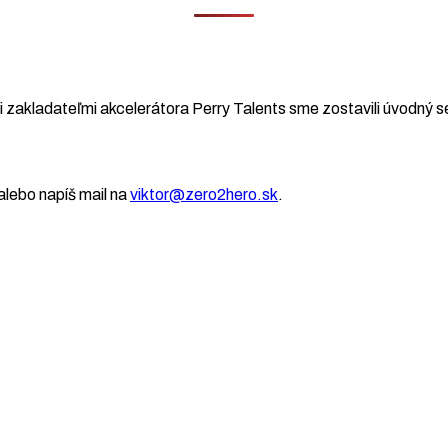
 zakladateľmi akcelerátora Perry Talents sme zostavili úvodný se
lebo napíš mail na
viktor@zero2hero.sk
.