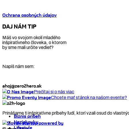
Ochrana osobných údajov
DAJ NÁM TIP
Máš vo svojom okolí mladého
inšpiratívneho človeka, o ktorom
by sme mali určite vedieť?
Napíš nám sem:
ahoj@zero2hero.sk
Prečítaj si o nás viac
Chcete mať stánok na našom evente?
Prinášame ti inšpiratívne príbehy ľudí, ktorí vzali osud do vlastný
Biznis príbeh
Neziskovky
Lifestyle
© zero2hero