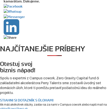
kamarátom. Ďakujeme.
NAJČÍTANEJŠIE PRÍBEHY
Otestuj svoj
biznis nápad!
Spolu s expertmi z Campus cowork, Zero Gravity Capital fund či
zakladateľmi akcelerátora Perry Talents sme zostavili úvodný set
domácich úloh, ktoré ti pomôžu pretaviť počiatočnú ideu do reálneho
projektu.
STIAHNI SI DOTAZNÍK S ÚLOHAMI
Ak máš akékoľvek otázky, zastav sa za nami v Campus cowork alebo napíš mail na
viktor@zero2hero.sk
.