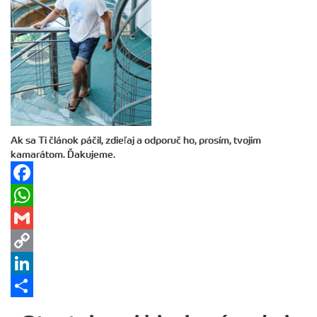
Ak sa Ti článok páčil, zdieľaj a odporuč ho, prosím, tvojim
kamarátom. Ďakujeme.
Facebook
WhatsApp
Gmail
Copy
Link
LinkedIn
Share