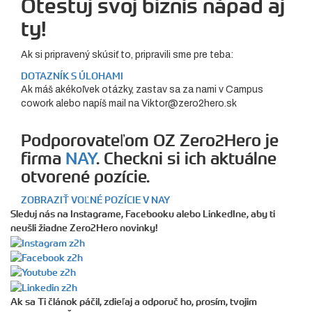
Otestuj svoj biznis nápad aj
ty!
Ak si pripravený skúsiť to, pripravili sme pre teba:
DOTAZNÍK S ÚLOHAMI
Ak máš akékoľvek otázky, zastav sa za nami v Campus
cowork alebo napíš mail na Viktor@zero2hero.sk
Podporovateľom OZ Zero2Hero je
firma
NAY
. Checkni si ich aktuálne
otvorené pozície.
ZOBRAZIŤ VOĽNÉ POZÍCIE V NAY
Sleduj nás na Instagrame, Facebooku alebo LinkedIne, aby ti
neušli žiadne Zero2Hero novinky!
Ak sa Ti článok páčil, zdieľaj a odporuč ho, prosím, tvojim