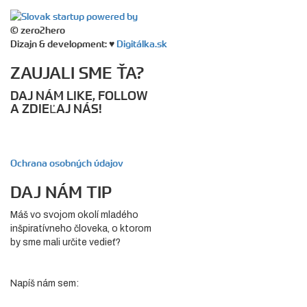
© zero2hero
Dizajn & development: ♥
Digitálka.sk
ZAUJALI SME ŤA?
DAJ NÁM LIKE, FOLLOW
A ZDIEĽAJ NÁS!
Ochrana osobných údajov
DAJ NÁM TIP
Máš vo svojom okolí mladého
inšpiratívneho človeka, o ktorom
by sme mali určite vedieť?
Napíš nám sem: