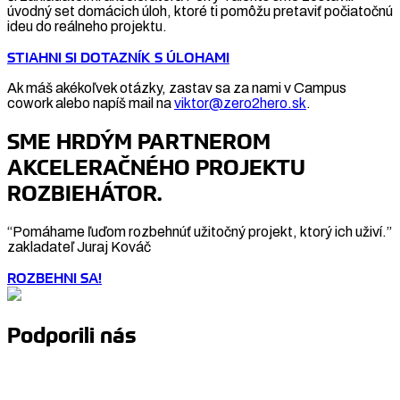
úvodný set domácich úloh, ktoré ti pomôžu pretaviť počiatočnú
ideu do reálneho projektu.
STIAHNI SI DOTAZNÍK S ÚLOHAMI
Ak máš akékoľvek otázky, zastav sa za nami v Campus
cowork alebo napíš mail na
viktor@zero2hero.sk
.
SME HRDÝM PARTNEROM
AKCELERAČNÉHO PROJEKTU
ROZBIEHÁTOR.
“Pomáhame ľuďom rozbehnúť užitočný projekt, ktorý ich uživí.”
zakladateľ Juraj Kováč
ROZBEHNI SA!
Podporili nás