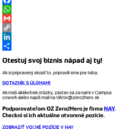
Facebook
WhatsApp
Gmail
Copy
Link
LinkedIn
Share
Otestuj svoj biznis nápad aj ty!
Ak si pripravený skúsiť to, pripravili sme pre teba:
DOTAZNÍK S ÚLOHAMI
Ak máš akékoľvek otázky, zastav sa za nami v Campus
cowork alebo napíš mail na Viktor@zero2hero.sk
Podporovateľom OZ Zero2Hero je firma
NAY
.
Checkni si ich aktuálne otvorené pozície.
ZOBRAZIŤ VOĽNÉ POZÍCIE V NAY