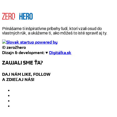
Prinášame ti inšpiratívne príbehy ľudí, ktorí vzali osud do
vlastných rúk, a ukážeme ti, ako môžeš to isté spraviť aj ty.
© zero2hero
Dizajn & development: ♥
Digitálka.sk
ZAUJALI SME ŤA?
DAJ NÁM LIKE, FOLLOW
A ZDIEĽAJ NÁS!