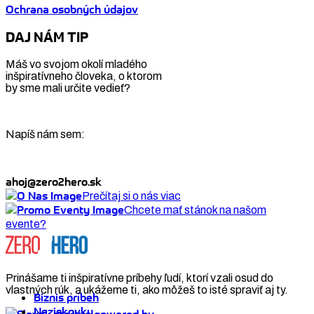
Ochrana osobných údajov
DAJ NÁM TIP
Máš vo svojom okolí mladého
inšpiratívneho človeka, o ktorom
by sme mali určite vedieť?
Napíš nám sem:
ahoj@zero2hero.sk
Prečítaj si o nás viac
Chcete mať stánok na našom
evente?
Prinášame ti inšpiratívne príbehy ľudí, ktorí vzali osud do
vlastných rúk, a ukážeme ti, ako môžeš to isté spraviť aj ty.
Biznis príbeh
Neziskovky