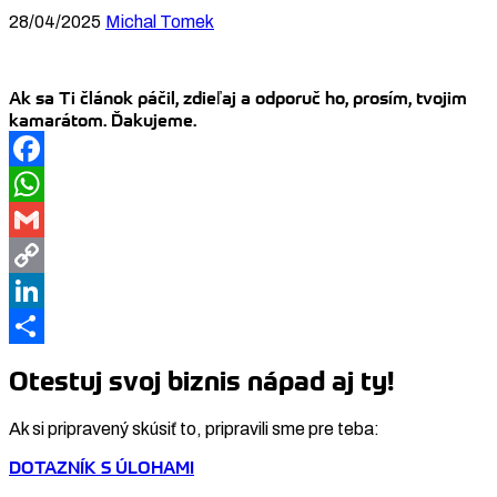
28/04/2025
Michal Tomek
Ak sa Ti článok páčil, zdieľaj a odporuč ho, prosím, tvojim
kamarátom. Ďakujeme.
Facebook
WhatsApp
Gmail
Copy
Link
LinkedIn
Share
Otestuj svoj biznis nápad aj ty!
Ak si pripravený skúsiť to, pripravili sme pre teba:
DOTAZNÍK S ÚLOHAMI