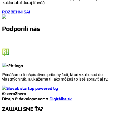
zakladateľ Juraj Kováč
ROZBEHNI SA!
Podporili nás
Prinášame ti inšpiratívne príbehy ľudí, ktorí vzali osud do
vlastných rúk, a ukážeme ti, ako môžeš to isté spraviť aj ty.
© zero2hero
Dizajn & development: ♥
Digitálka.sk
ZAUJALI SME ŤA?