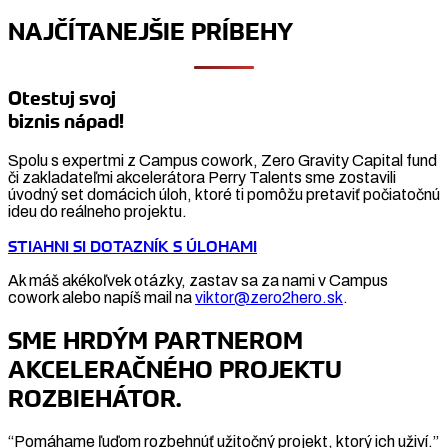
NAJČÍTANEJŠIE PRÍBEHY
Otestuj svoj
biznis nápad!
Spolu s expertmi z Campus cowork, Zero Gravity Capital fund
či zakladateľmi akcelerátora Perry Talents sme zostavili
úvodný set domácich úloh, ktoré ti pomôžu pretaviť počiatočnú
ideu do reálneho projektu.
STIAHNI SI DOTAZNÍK S ÚLOHAMI
Ak máš akékoľvek otázky, zastav sa za nami v Campus
cowork alebo napíš mail na
viktor@zero2hero.sk
.
SME HRDÝM PARTNEROM
AKCELERAČNÉHO PROJEKTU
ROZBIEHÁTOR.
“Pomáhame ľuďom rozbehnúť užitočný projekt, ktorý ich uživí.”