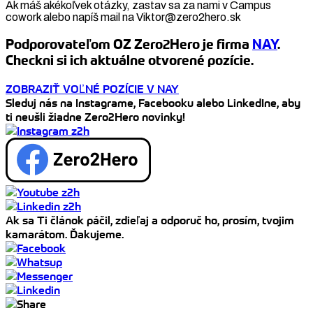
Ak máš akékoľvek otázky, zastav sa za nami v Campus
cowork alebo napíš mail na Viktor@zero2hero.sk
Podporovateľom OZ Zero2Hero je firma
NAY
.
Checkni si ich aktuálne otvorené pozície.
ZOBRAZIŤ VOĽNÉ POZÍCIE V NAY
Sleduj nás na Instagrame, Facebooku alebo LinkedIne, aby
ti neušli žiadne Zero2Hero novinky!
Ak sa Ti článok páčil, zdieľaj a odporuč ho, prosím, tvojim
kamarátom. Ďakujeme.