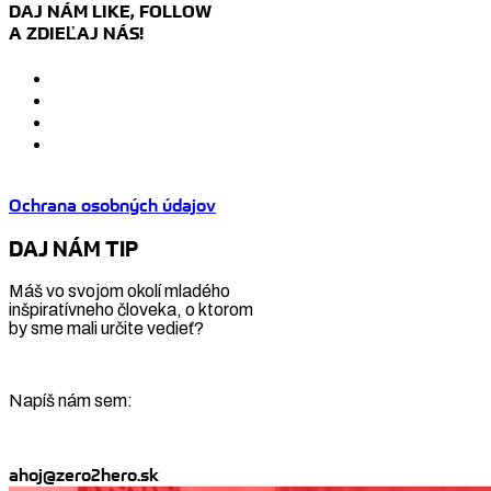
DAJ NÁM LIKE, FOLLOW
A ZDIEĽAJ NÁS!
Ochrana osobných údajov
DAJ NÁM TIP
Máš vo svojom okolí mladého
inšpiratívneho človeka, o ktorom
by sme mali určite vedieť?
Napíš nám sem:
ahoj@zero2hero.sk