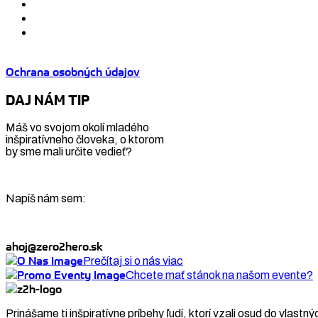
Ochrana osobných údajov
DAJ NÁM TIP
Máš vo svojom okolí mladého
inšpiratívneho človeka, o ktorom
by sme mali určite vedieť?
Napíš nám sem:
ahoj@zero2hero.sk
Prečítaj si o nás viac
Chcete mať stánok na našom evente?
Prinášame ti inšpiratívne príbehy ľudí, ktorí vzali osud do vlastný