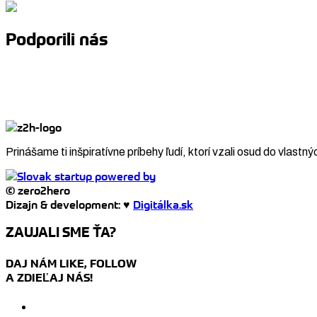
Podporili nás
Prinášame ti inšpiratívne príbehy ľudí, ktorí vzali osud do vlastný
© zero2hero
Dizajn & development: ♥
Digitálka.sk
ZAUJALI SME ŤA?
DAJ NÁM LIKE, FOLLOW
A ZDIEĽAJ NÁS!