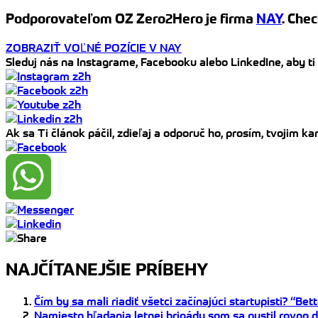
Podporovateľom OZ Zero2Hero je firma
NAY
. Chec
ZOBRAZIŤ VOĽNÉ POZÍCIE V NAY
Sleduj nás na Instagrame, Facebooku alebo LinkedIne, aby ti
Ak sa Ti článok páčil, zdieľaj a odporuč ho, prosím, tvojim 
NAJČÍTANEJŠIE PRÍBEHY
Čím by sa mali riadiť všetci začínajúci startupisti? “Be
Namiesto hľadania letnej brigády som sa pustil rovno 