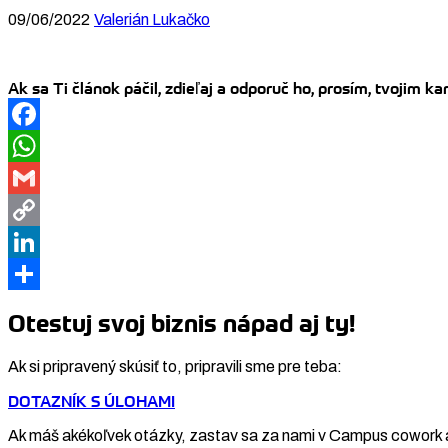
09/06/2022
Valerián Lukačko
Ak sa Ti článok páčil, zdieľaj a odporuč ho, prosím, tvojim 
Facebook
WhatsApp
Gmail
Copy
Link
LinkedIn
Share
Otestuj svoj biznis nápad aj ty!
Ak si pripravený skúsiť to, pripravili sme pre teba:
DOTAZNÍK S ÚLOHAMI
Ak máš akékoľvek otázky, zastav sa za nami v Campus cowork 