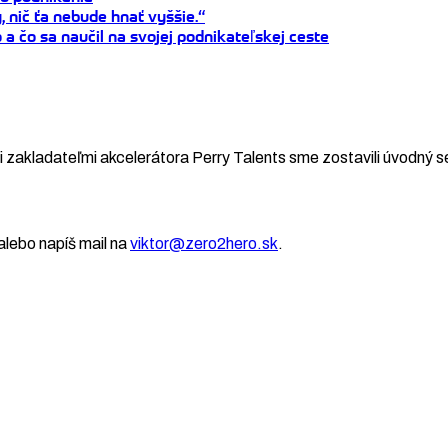
, nič ťa nebude hnať vyššie.“
a čo sa naučil na svojej podnikateľskej ceste
 zakladateľmi akcelerátora Perry Talents sme zostavili úvodný se
lebo napíš mail na
viktor@zero2hero.sk
.