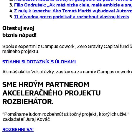
Filip Ondrušek: „Ak máš nízke ciele, malé ambície a sny
Z nuly k úspechu: Ako Tomáš Martiš vybudoval Autorro 
11 dôvodov prečo podnikať a rozbehnúť vlastný biznis
Otestuj svoj
biznis nápad!
Spolu s expertmi z Campus cowork, Zero Gravity Capital fund či
reálneho projektu.
STIAHNI SI DOTAZNÍK S ÚLOHAMI
Ak máš akékoľvek otázky, zastav sa za nami v Campus cowork a
SME HRDÝM PARTNEROM
AKCELERAČNÉHO PROJEKTU
ROZBIEHÁTOR.
“Pomáhame ľuďom rozbehnúť užitočný projekt, ktorý ich uživí.”
zakladateľ Juraj Kováč
ROZBEHNI SA!