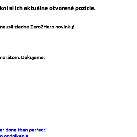
kni si ich aktuálne otvorené pozície.
 neušli žiadne Zero2Hero novinky!
kamarátom. Ďakujeme.
tter done than perfect”
do podnikania