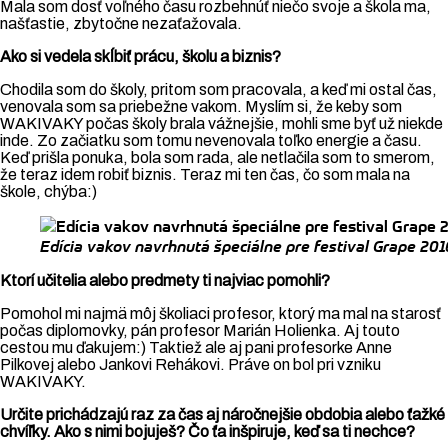
Mala som dosť voľného času rozbehnúť niečo svoje a škola ma,
našťastie, zbytočne nezaťažovala.
Ako si vedela skĺbiť prácu, školu a biznis?
Chodila som do školy, pritom som pracovala, a keď mi ostal čas,
venovala som sa priebežne vakom. Myslím si, že keby som
WAKIVAKY počas školy brala vážnejšie, mohli sme byť už niekde
inde. Zo začiatku som tomu nevenovala toľko energie a času.
Keď prišla ponuka, bola som rada, ale netlačila som to smerom,
že teraz idem robiť biznis. Teraz mi ten čas, čo som mala na
škole, chýba:)
Edícia vakov navrhnutá špeciálne pre festival Grape 2016
Ktorí učitelia alebo predmety ti najviac pomohli?
Pomohol mi najmä môj školiaci profesor, ktorý ma mal na starosť
počas diplomovky, pán profesor Marián Holienka. Aj touto
cestou mu ďakujem:) Taktiež ale aj pani profesorke Anne
Pilkovej alebo Jankovi Rehákovi. Práve on bol pri vzniku
WAKIVAKY.
Určite prichádzajú raz za čas aj náročnejšie obdobia alebo ťažké
chvíľky. Ako s nimi bojuješ? Čo ťa inšpiruje, keď sa ti nechce?