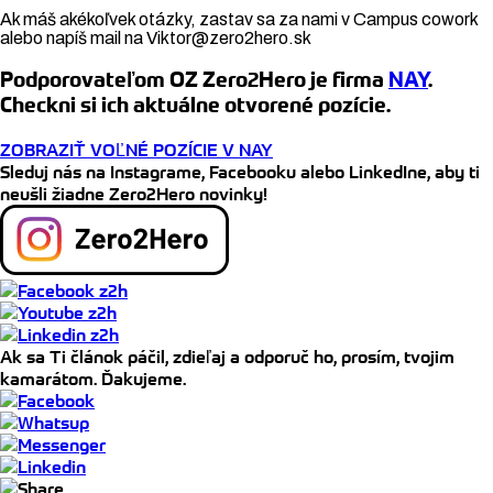
Ak máš akékoľvek otázky, zastav sa za nami v Campus cowork
alebo napíš mail na Viktor@zero2hero.sk
Podporovateľom OZ Zero2Hero je firma
NAY
.
Checkni si ich aktuálne otvorené pozície.
ZOBRAZIŤ VOĽNÉ POZÍCIE V NAY
Sleduj nás na Instagrame, Facebooku alebo LinkedIne, aby ti
neušli žiadne Zero2Hero novinky!
Ak sa Ti článok páčil, zdieľaj a odporuč ho, prosím, tvojim
kamarátom. Ďakujeme.