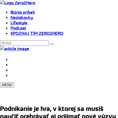
Biznis príbeh
Neziskovky
Lifestyle
Podcast
SPOZNAJ TÍM ZERO2HERO
MENU
Podnikanie je hra, v ktorej sa musíš
naučiť prehrávať aj prijímať nové výzvy