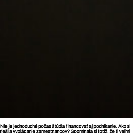
Nie je jednoduché počas štúdia financovať aj podnikanie. Ako si
riešila vyplácanie zamestnancov? Spomínala si totiž, že ti veľmi