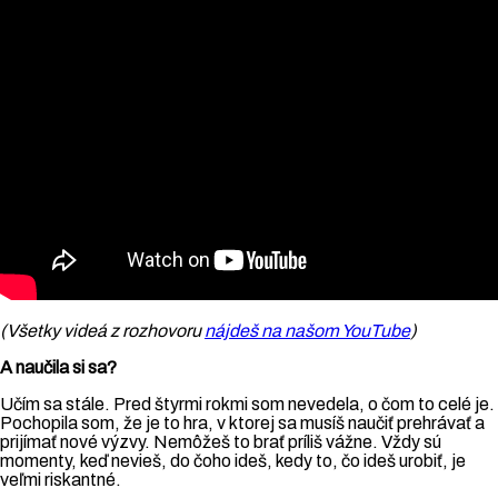
(Všetky videá z rozhovoru
nájdeš na našom YouTube
)
A naučila si sa?
Učím sa stále. Pred štyrmi rokmi som nevedela, o čom to celé je.
Pochopila som, že je to hra, v ktorej sa musíš naučiť prehrávať a
prijímať nové výzvy. Nemôžeš to brať príliš vážne. Vždy sú
momenty, keď nevieš, do čoho ideš, kedy to, čo ideš urobiť, je
veľmi riskantné.