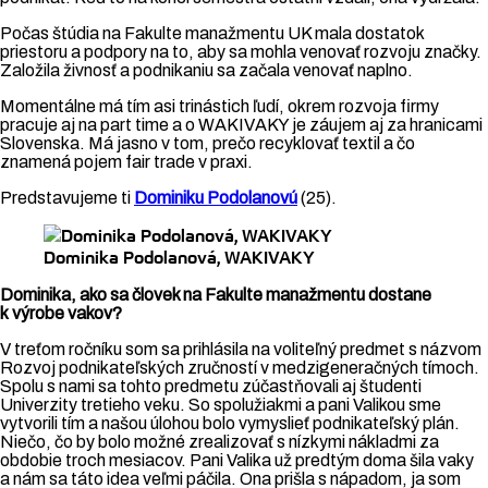
Počas štúdia na Fakulte manažmentu UK mala dostatok
priestoru a podpory na to, aby sa mohla venovať rozvoju značky.
Založila živnosť a podnikaniu sa začala venovať naplno.
Momentálne má tím asi trinástich ľudí, okrem rozvoja firmy
pracuje aj na part time a o WAKIVAKY je záujem aj za hranicami
Slovenska. Má jasno v tom, prečo recyklovať textil a čo
znamená pojem fair trade v praxi.
Predstavujeme ti
Dominiku Podolanovú
(25).
Dominika Podolanová, WAKIVAKY
Dominika, ako sa človek na Fakulte manažmentu dostane
k výrobe vakov?
V treťom ročníku som sa prihlásila na voliteľný predmet s názvom
Rozvoj podnikateľských zručností v medzigeneračných tímoch.
Spolu s nami sa tohto predmetu zúčastňovali aj študenti
Univerzity tretieho veku. So spolužiakmi a pani Valikou sme
vytvorili tím a našou úlohou bolo vymyslieť podnikateľský plán.
Niečo, čo by bolo možné zrealizovať s nízkymi nákladmi za
obdobie troch mesiacov. Pani Valika už predtým doma šila vaky
a nám sa táto idea veľmi páčila. Ona prišla s nápadom, ja som