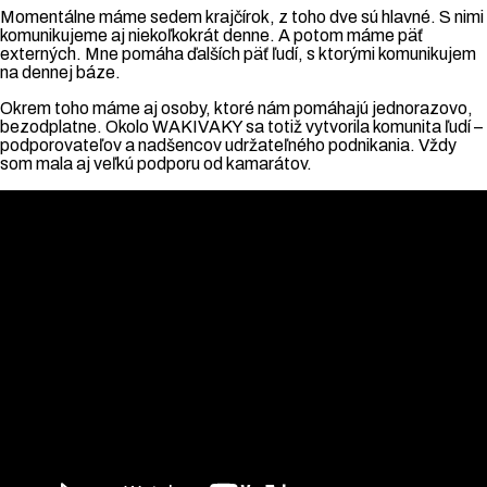
Momentálne máme sedem krajčírok, z toho dve sú hlavné. S nimi
komunikujeme aj niekoľkokrát denne. A potom máme päť
externých. Mne pomáha ďalších päť ľudí, s ktorými komunikujem
na dennej báze.
Okrem toho máme aj osoby, ktoré nám pomáhajú jednorazovo,
bezodplatne. Okolo WAKIVAKY sa totiž vytvorila komunita ľudí –
podporovateľov a nadšencov udržateľného podnikania. Vždy
som mala aj veľkú podporu od kamarátov.