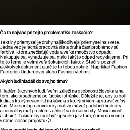
Čo ťa najviac pri tejto problematike zaskočilo?
Textilný priemysel je druhý najškodlivejší priemysel na svete.
Jedna vec je lacná pracovná sila a druhá časť problémov sú
farbivá, ktoré znečisťujú vodu a veľké množstvo odpadu.
Nakupuje sa, vyhadzuje sa, málo takýto odpad recyklujeme. Pri
tejto téme je veľmi veľa šokujúcich faktov. Stačí si pozrieť
akýkoľvek dokument a určite to tebou pohne. Napríklad Fashion
Factories Undercover alebo Fashion Victims.
Akých ľudí hľadáš do svojho tímu?
Hľadám šikovných ľudí. Veľmi záleží na osobnosti človeka a na
tom, ako si sadneme po ľudskej stránke. Dôležité je, aby to boli
ľudia, s ktorými viem ísť na kávu a s ktorými viem aj stráviť voľný
čas. Moji spolupracovníci by mali vyznávať podobné hodnoty
a nemali by mať problém začleniť sa do komunity. Musia uveriť
a chcieť. Takisto by mali byť lepší ako ja v tom, čomu sa venujú
v rámci nášho projektu 🙂