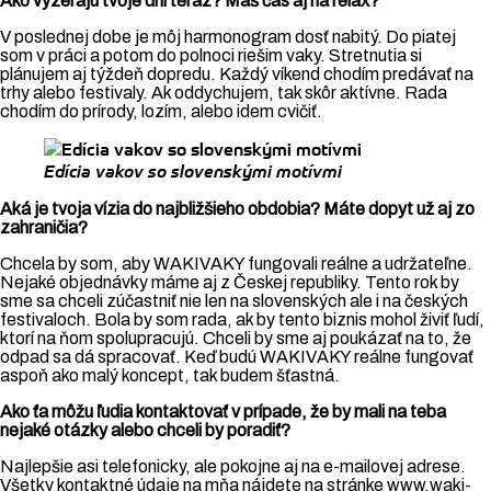
Ako vyzerajú tvoje dni teraz? Máš čas aj na relax?
V poslednej dobe je môj harmonogram dosť nabitý. Do piatej
som v práci a potom do polnoci riešim vaky. Stretnutia si
plánujem aj týždeň dopredu. Každý víkend chodím predávať na
trhy alebo festivaly. Ak oddychujem, tak skôr aktívne. Rada
chodím do prírody, lozím, alebo idem cvičiť.
Edícia vakov so slovenskými motívmi
Aká je tvoja vízia do najbližšieho obdobia? Máte dopyt už aj zo
zahraničia?
Chcela by som, aby WAKIVAKY fungovali reálne a udržateľne.
Nejaké objednávky máme aj z Českej republiky. Tento rok by
sme sa chceli zúčastniť nie len na slovenských ale i na českých
festivaloch. Bola by som rada, ak by tento biznis mohol živiť ľudí,
ktorí na ňom spolupracujú. Chceli by sme aj poukázať na to, že
odpad sa dá spracovať. Keď budú WAKIVAKY reálne fungovať
aspoň ako malý koncept, tak budem šťastná.
Ako ťa môžu ľudia kontaktovať v prípade, že by mali na teba
nejaké otázky alebo chceli by poradiť?
Najlepšie asi telefonicky, ale pokojne aj na e-mailovej adrese.
Všetky kontaktné údaje na mňa nájdete na stránke www.waki-