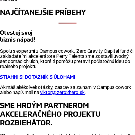
NAJČÍTANEJŠIE PRÍBEHY
Otestuj svoj
biznis nápad!
Spolu s expertmi z Campus cowork, Zero Gravity Capital fund či
zakladateľmi akcelerátora Perry Talents sme zostavili úvodný
set domácich úloh, ktoré ti pomôžu pretaviť počiatočnú ideu do
reálneho projektu.
STIAHNI SI DOTAZNÍK S ÚLOHAMI
Ak máš akékoľvek otázky, zastav sa za nami v Campus cowork
alebo napíš mail na
viktor@zero2hero.sk
.
SME HRDÝM PARTNEROM
AKCELERAČNÉHO PROJEKTU
ROZBIEHÁTOR.