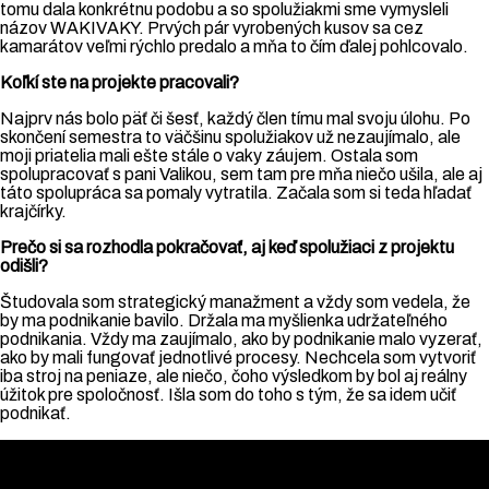
tomu dala konkrétnu podobu a so spolužiakmi sme vymysleli
názov WAKIVAKY. Prvých pár vyrobených kusov sa cez
kamarátov veľmi rýchlo predalo a mňa to čím ďalej pohlcovalo.
Koľkí ste na projekte pracovali?
Najprv nás bolo päť či šesť, každý člen tímu mal svoju úlohu. Po
skončení semestra to väčšinu spolužiakov už nezaujímalo, ale
moji priatelia mali ešte stále o vaky záujem. Ostala som
spolupracovať s pani Valikou, sem tam pre mňa niečo ušila, ale aj
táto spolupráca sa pomaly vytratila. Začala som si teda hľadať
krajčírky.
Prečo si sa rozhodla pokračovať, aj keď spolužiaci z projektu
odišli?
Študovala som strategický manažment a vždy som vedela, že
by ma podnikanie bavilo. Držala ma myšlienka udržateľného
podnikania. Vždy ma zaujímalo, ako by podnikanie malo vyzerať,
ako by mali fungovať jednotlivé procesy. Nechcela som vytvoriť
iba stroj na peniaze, ale niečo, čoho výsledkom by bol aj reálny
úžitok pre spoločnosť. Išla som do toho s tým, že sa idem učiť
podnikať.