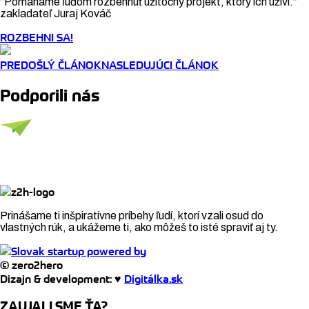
“Pomáhame ľuďom rozbehnúť užitočný projekt, ktorý ich uživí.”
zakladateľ Juraj Kováč
ROZBEHNI SA!
PREDOŠLÝ ČLÁNOK
NASLEDUJÚCI ČLÁNOK
Podporili nás
Prinášame ti inšpiratívne príbehy ľudí, ktorí vzali osud do
vlastných rúk, a ukážeme ti, ako môžeš to isté spraviť aj ty.
© zero2hero
Dizajn & development: ♥
Digitálka.sk
ZAUJALI SME ŤA?