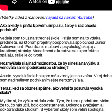
(Všetky videá z rozhovoru
nájdeš na našom YouTube
)
Ako a kedy si prišla k prvému impulzu, že by si raz chcela
podnikať?
Vedela som to už na strednej škole. Prišla som na to vďaka
predmetu, na ktorom projekty podporovala spoločnosť Junior
Achievement. Podnikanie ma baví z psychologickej aj z
kreatívnej stránky. Manažment a kreatíva sa tu perfektne
spájajú, stále je čo tvoriť.
Rozmýšľala si aj nad možnosťou, že by si nešla na výšku a
venovala sa len podnikaniu po strednej?
Ani nie, vysoká škola bola pre mňa vtedy jasnou voľbu. V tej dobe
som nad reálnym podnikaním ešte nerozmýšľala.
Teraz, keď sa obzrieš spätne, ako veľmi ťa posunula vysoká
škola?
Myslím si, že výška mi dala veľa. Tým, že teraz podnikám, vidím,
že to, čo nás učili, bolo opodstatnené. Dokonca zvažujem aj
doktorandské štúdium. S výberom školy som veľmi spokojná.