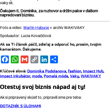
vaky.sk.
Ďakujem ti, Dominika, za rozhovor a držím palce v ďalšom
napredovaní biznisu.
Foto a video:
Martin Haburaj
+ archív WAKIVAKY
Spoluautor: Lucia Kovačičová
Ak sa Ti článok páčil, zdieľaj a odporuč ho, prosím, tvojim
kamarátom. Ďakujeme.
Facebook
WhatsApp
Gmail
Copy
LinkedIn
Share
Link
Kľúčové slová
:
Dominika Podolanova
,
fashion
,
Impact Hub
,
impact inkubátor
,
moda
,
Pomalá móda
,
Vaky
,
WAKIVAKY
Otestuj svoj biznis nápad aj ty!
Ak si pripravený skúsiť to, pripravili sme pre teba:
DOTAZNÍK S ÚLOHAMI