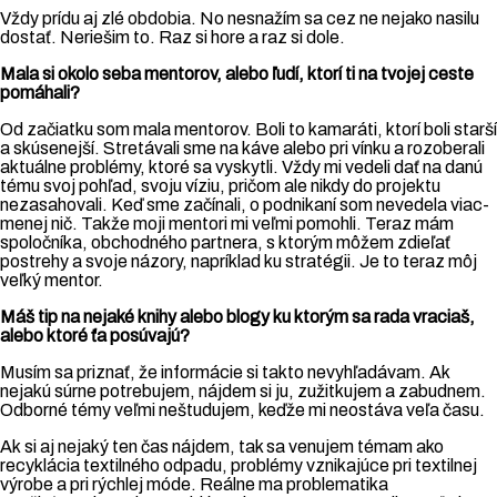
Vždy prídu aj zlé obdobia. No nesnažím sa cez ne nejako nasilu
dostať. Neriešim to. Raz si hore a raz si dole.
Mala si okolo seba mentorov, alebo ľudí, ktorí ti na tvojej ceste
pomáhali?
Od začiatku som mala mentorov. Boli to kamaráti, ktorí boli starší
a skúsenejší. Stretávali sme na káve alebo pri vínku a rozoberali
aktuálne problémy, ktoré sa vyskytli. Vždy mi vedeli dať na danú
tému svoj pohľad, svoju víziu, pričom ale nikdy do projektu
nezasahovali. Keď sme začínali, o podnikaní som nevedela viac-
menej nič. Takže moji mentori mi veľmi pomohli. Teraz mám
spoločníka, obchodného partnera, s ktorým môžem zdieľať
postrehy a svoje názory, napríklad ku stratégii. Je to teraz môj
veľký mentor.
Máš tip na nejaké knihy alebo blogy ku ktorým sa rada vraciaš,
alebo ktoré ťa posúvajú?
Musím sa priznať, že informácie si takto nevyhľadávam. Ak
nejakú súrne potrebujem, nájdem si ju, zužitkujem a zabudnem.
Odborné témy veľmi neštudujem, keďže mi neostáva veľa času.
Ak si aj nejaký ten čas nájdem, tak sa venujem témam ako
recyklácia textilného odpadu, problémy vznikajúce pri textilnej
výrobe a pri rýchlej móde. Reálne ma problematika