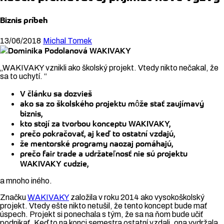
Biznis príbeh
13/06/2018
Michal Tomek
„WAKIVAKY vznikli ako školský projekt. Vtedy nikto nečakal, že
sa to uchytí. “
V článku sa dozvieš
ako sa zo školského projektu môže stať zaujímavý
biznis,
kto stojí za tvorbou konceptu WAKIVAKY,
prečo pokračovať, aj keď to ostatní vzdajú,
že mentorské programy naozaj pomáhajú,
prečo fair trade a udržateľnosť nie sú projektu
WAKIVAKY cudzie,
a mnoho iného.
Značku
WAKIVAKY
založila v roku 2014 ako vysokoškolský
projekt. Vtedy ešte nikto netušil, že tento koncept bude mať
úspech. Projekt si ponechala s tým, že sa na ňom bude učiť
podnikať. Keď to na konci semestra ostatní vzdali, ona vydržala.