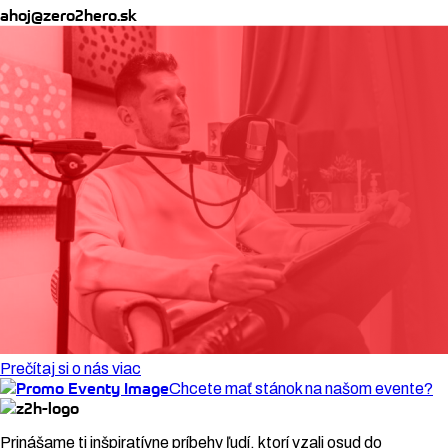
ahoj@zero2hero.sk
Prečítaj si o nás viac
Chcete mať stánok na našom evente?
Prinášame ti inšpiratívne príbehy ľudí, ktorí vzali osud do