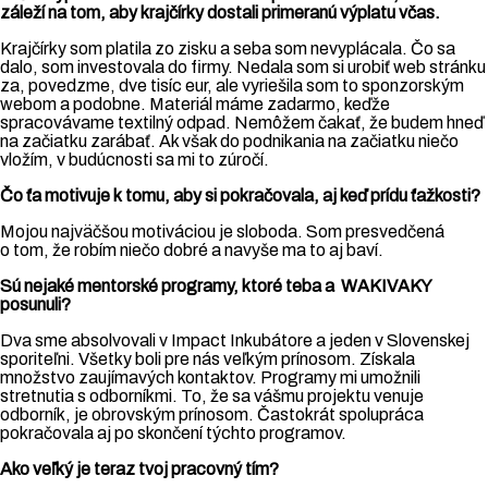
záleží na tom, aby krajčírky dostali primeranú výplatu včas.
Krajčírky som platila zo zisku a seba som nevyplácala. Čo sa
dalo, som investovala do firmy. Nedala som si urobiť web stránku
za, povedzme, dve tisíc eur, ale vyriešila som to sponzorským
webom a podobne. Materiál máme zadarmo, keďže
spracovávame textilný odpad. Nemôžem čakať, že budem hneď
na začiatku zarábať. Ak však do podnikania na začiatku niečo
vložím, v budúcnosti sa mi to zúročí.
Čo ťa motivuje k tomu, aby si pokračovala, aj keď prídu ťažkosti?
Mojou najväčšou motiváciou je sloboda. Som presvedčená
o tom, že robím niečo dobré a navyše ma to aj baví.
Sú nejaké mentorské programy, ktoré teba a WAKIVAKY
posunuli?
Dva sme absolvovali v Impact Inkubátore a jeden v Slovenskej
sporiteľni. Všetky boli pre nás veľkým prínosom. Získala
množstvo zaujímavých kontaktov. Programy mi umožnili
stretnutia s odborníkmi. To, že sa vášmu projektu venuje
odborník, je obrovským prínosom. Častokrát spolupráca
pokračovala aj po skončení týchto programov.
Ako veľký je teraz tvoj pracovný tím?