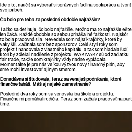
Ide o to, naučiť sa vyberať si správnych ľudí na spoluprácu a tvoriť
svoj príbeh.
Čo bolo pre teba za posledné obdobie najťažšie?
Ťažko sa definuje, čo bolo najťažšie. Možno ma to najťažšie ešte
len čaká. Každé obdobie so sebou prináša iné ťažkosti. Najskôr
to bola pracovná sila. Nevedela som nájsť krajčírky, ktoré by
vaky šili. Začínala som bez sponzorov. Celé štyri roky som
projekt financovala z vlastného kapitálu, a tak som hľadala ľudí,
ktorí by zdieľali nadšenie z projektu. WAKIVAKY sú od začiatku
fair trade, takže som krajčírky vždy riadne vyplácala.
Momentálne je pre nás veľkou výzvou nový finančný plán, aby
sme mohli investovať aj iným smerom.
Donedávna si študovala, teraz sa venuješ podnikaniu, ktoré
finančne ťaháš. Máš aj nejaké zamestnanie?
Posledné dva roky som sa venovala iba škole a projektu.
Finančne mi pomáhali rodičia. Teraz som začala pracovať na part
time.