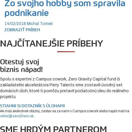
Zo svojho hobby som spravila
podnikanie
14/02/2018
Michal Tomek
ZOBRAZIŤ PRÍBEH
NAJČÍTANEJŠIE PRÍBEHY
Otestuj svoj
biznis nápad!
Spolu s expertmi z Campus cowork, Zero Gravity Capital fund či
zakladateľmi akcelerátora Perry Talents sme zostavili úvodný set
domácich úloh, ktoré ti pomôžu pretaviť počiatočnú ideu do reálneho
projektu.
STIAHNI SI DOTAZNÍK S ÚLOHAMI
Ak máš akékoľvek otázky, zastav sa za nami v Campus cowork alebo napíš mail na
viktor@zero2hero.sk
.
SME HRDÝM PARTNEROM