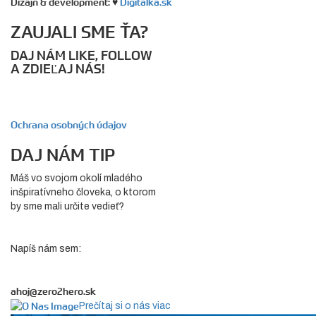
Dizajn & development: ♥
Digitálka.sk
ZAUJALI SME ŤA?
DAJ NÁM LIKE, FOLLOW
A ZDIEĽAJ NÁS!
Ochrana osobných údajov
DAJ NÁM TIP
Máš vo svojom okolí mladého
inšpiratívneho človeka, o ktorom
by sme mali určite vedieť?
Napíš nám sem:
ahoj@zero2hero.sk
Prečítaj si o nás viac