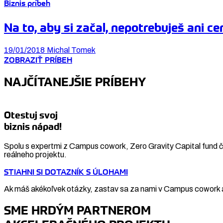
Biznis príbeh
Na to, aby si začal, nepotrebuješ ani ce
19/01/2018
Michal Tomek
ZOBRAZIŤ PRÍBEH
NAJČÍTANEJŠIE PRÍBEHY
Otestuj svoj
biznis nápad!
Spolu s expertmi z Campus cowork, Zero Gravity Capital fund či
reálneho projektu.
STIAHNI SI DOTAZNÍK S ÚLOHAMI
Ak máš akékoľvek otázky, zastav sa za nami v Campus cowork a
SME HRDÝM PARTNEROM