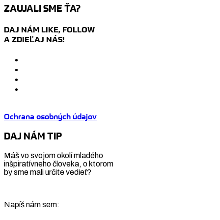
ZAUJALI SME ŤA?
DAJ NÁM LIKE, FOLLOW
A ZDIEĽAJ NÁS!
Ochrana osobných údajov
DAJ NÁM TIP
Máš vo svojom okolí mladého
inšpiratívneho človeka, o ktorom
by sme mali určite vedieť?
Napíš nám sem: