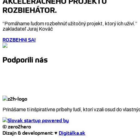
AKCELERAČNÉHO PROJEKTU
ROZBIEHÁTOR.
“Pomáhame ľuďom rozbehnúť užitočný projekt, ktorý ich uživí.”
zakladateľ Juraj Kováč
ROZBEHNI SA!
Podporili nás
Prinášame ti inšpiratívne príbehy ľudí, ktorí vzali osud do vlastný
© zero2hero
Dizajn & development: ♥
Digitálka.sk