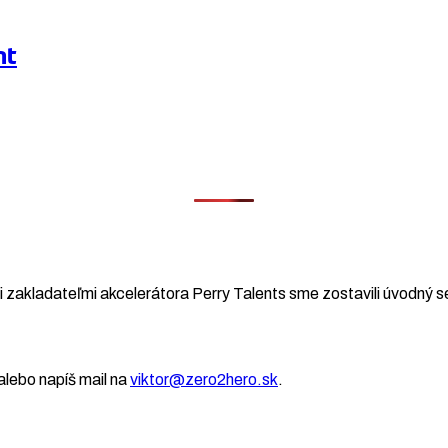
nt
 zakladateľmi akcelerátora Perry Talents sme zostavili úvodný se
lebo napíš mail na
viktor@zero2hero.sk
.