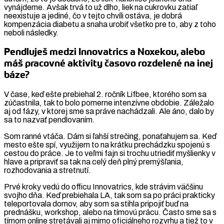
vynájdeme. Avšak trvá to už dlho, liek na cukrovku zatiaľ
neexistuje a jediné, čo v tejto chvíli ostáva, je dobrá
kompenzácia diabetu a snaha urobiť všetko pre to, aby z toho
neboli následky.
Pendluješ medzi Innovatrics a Noxekou, alebo
máš pracovné aktivity časovo rozdelené na inej
báze?
V čase, keď ešte prebiehal 2. ročník Lifbee, ktorého som sa
zúčastnila, tak to bolo pomerne intenzívne obdobie. Záležalo
aj od fázy, v ktorej sme sa práve nachádzali. Ale áno, dalo by
sa to nazvať pendlovaním.
Som ranné vtáča. Dám si ľahší strečing, ponaťahujem sa. Keď
mesto ešte spí, využijem to na krátku prechádzku spojenú s
cestou do práce. Je to veľmi fajn si trochu utriediť myšlienky v
hlave a pripraviť sa tak na celý deň plný premýšľania,
rozhodovania a stretnutí.
Prvé kroky vedú do officu Innovatrics, kde strávim väčšinu
svojho dňa. Keď prebiehala LA, tak som sa po práci prakticky
teleportovala domov, aby som sa stihla pripojiť buď na
prednášku, workshop, alebo na tímovú prácu. Často sme sa s
tímom online stretávali aj mimo oficiálneho rozvrhu a tiež to v