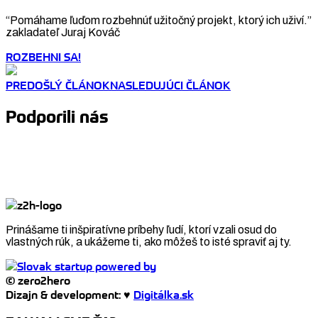
“Pomáhame ľuďom rozbehnúť užitočný projekt, ktorý ich uživí.”
zakladateľ Juraj Kováč
ROZBEHNI SA!
PREDOŠLÝ ČLÁNOK
NASLEDUJÚCI ČLÁNOK
Podporili nás
Prinášame ti inšpiratívne príbehy ľudí, ktorí vzali osud do
vlastných rúk, a ukážeme ti, ako môžeš to isté spraviť aj ty.
© zero2hero
Dizajn & development: ♥
Digitálka.sk