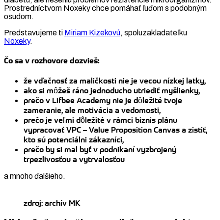
Prostredníctvom Noxeky chce pomáhať ľuďom s podobným
osudom.
Predstavujeme ti
Miriam Kizekovú
, spoluzakladateľku
Noxeky
.
Čo sa v rozhovore dozvieš:
že vďačnosť za maličkosti nie je vecou nízkej latky,
ako si môžeš ráno jednoducho utriediť myšlienky,
prečo v Lifbee Academy nie je dôležité tvoje
zameranie, ale motivácia a vedomosti,
prečo je veľmi dôležité v rámci biznis plánu
vypracovať VPC – Value Proposition Canvas a zistiť,
kto sú potenciálni zákazníci,
prečo by si mal byť v podnikaní vyzbrojený
trpezlivosťou a vytrvalosťou
a mnoho ďalšieho.
zdroj: archív MK