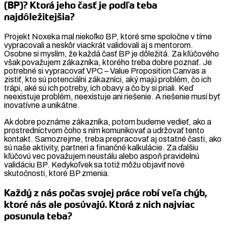
(BP)? Ktorá jeho časť je podľa teba
najdôležitejšia?
Projekt Noxeka mal niekoľko BP, ktoré sme spoločne v tíme
vypracovali a neskôr viackrát validovali aj s mentorom.
Osobne si myslím, že každá časť BP je dôležitá. Za kľúčového
však považujem zákazníka, ktorého treba dobre poznať. Je
potrebné si vypracovať VPC – Value Proposition Canvas a
zistiť, kto sú potenciálni zákazníci, aký majú problém, čo ich
trápi, aké sú ich potreby, ich obavy a čo by si priali. Keď
neexistuje problém, neexistuje ani riešenie. A riešenie musí byť
inovatívne a unikátne.
Ak dobre poznáme zákazníka, potom budeme vedieť, ako a
prostredníctvom čoho s ním komunikovať a udržovať tento
kontakt. Samozrejme, treba prepracovať aj ostatné časti, ako
sú naše aktivity, partneri a finančné kalkulácie. Za ďalšiu
kľúčovú vec považujem neustálu alebo aspoň pravidelnú
validáciu BP. Kedykoľvek sa totiž môžu objaviť nové
skutočnosti, ktoré BP zmenia.
Každý z nás počas svojej práce robí veľa chýb,
ktoré nás ale posúvajú. Ktorá z nich najviac
posunula teba?