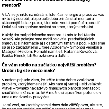
mentori?
V LA nie je nikto na nič sám. Iste, čas, energiu a prácu za vás
nikto iný neurobí, ale po celú dobu pri nás stáli mentori a
skúsenejší ľudia z praxe, ktorí nám vedeli pomôcť a poradiť.
Dokázali nás správne naviesť na smer, ktorým treba ísť.
Každý tím mal prideleného mentora. U nás to bol Martin
Veselý. Ale pokojne sme mohli osloviť aj prednášajúcich,
sharovať si informácie aj s ostatnými tímami a pod. Radili sme
sa aj so zakladateľmi Lifbee Academy – Simonou Veselou a
Matejom Heldom. Pomohli nám tiež Katarína Kováčová,
Baška Klimek, Lili Berezkinová a ďalší…
Čo vám robilo na začiatku najväčší problém?
Urobili by ste niečo inak?
V našom prípade viem, že určite treba dobre zvalidovať
problém, ktorý ideme riešiť. Ako nám aj Matej Held veľakrát
vravel – rovnako náklady vo finančných plánoch prenásobiť
snáď číslom x2 na n-tú. 😀 A možno si ujasniť kompetencie v
tíme a motiváciu v pravý čas.
To sú veci, na ktoré by som si dnes dala väčší pozor, ale iste,