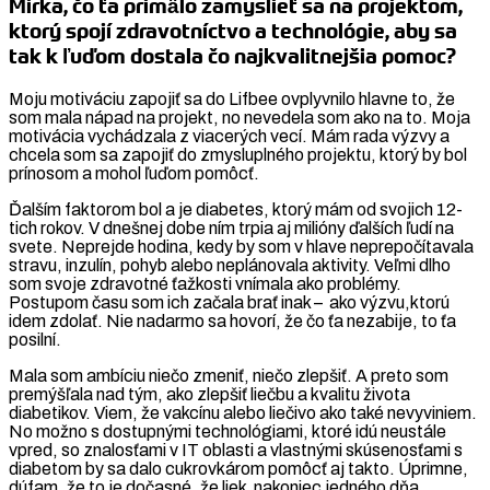
Mirka, čo ťa primälo zamyslieť sa na projektom,
ktorý spojí zdravotníctvo a technológie, aby sa
tak k ľuďom dostala čo najkvalitnejšia pomoc?
Moju motiváciu zapojiť sa do Lifbee ovplyvnilo hlavne to, že
som mala nápad na projekt, no nevedela som ako na to. Moja
motivácia vychádzala z viacerých vecí. Mám rada výzvy a
chcela som sa zapojiť do zmysluplného projektu, ktorý by bol
prínosom a mohol ľuďom pomôcť.
Ďalším faktorom bol a je diabetes, ktorý mám od svojich 12-
tich rokov. V dnešnej dobe ním trpia aj milióny ďalších ľudí na
svete. Neprejde hodina, kedy by som v hlave neprepočítavala
stravu, inzulín, pohyb alebo neplánovala aktivity. Veľmi dlho
som svoje zdravotné ťažkosti vnímala ako problémy.
Postupom času som ich začala brať inak – ako výzvu,ktorú
idem zdolať. Nie nadarmo sa hovorí, že čo ťa nezabije, to ťa
posilní.
Mala som ambíciu niečo zmeniť, niečo zlepšiť. A preto som
premýšľala nad tým, ako zlepšiť liečbu a kvalitu života
diabetikov. Viem, že vakcínu alebo liečivo ako také nevyviniem.
No možno s dostupnými technológiami, ktoré idú neustále
vpred, so znalosťami v IT oblasti a vlastnými skúsenosťami s
diabetom by sa dalo cukrovkárom pomôcť aj takto. Úprimne,
dúfam, že to je dočasné, že liek nakoniec jedného dňa