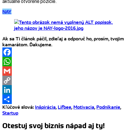
aktuálne otvorené pozície.
NAY
Ak sa Ti článok páčil, zdieľaj a odporuč ho, prosím, tvojim
kamarátom. Ďakujeme.
Facebook
WhatsApp
Gmail
Copy
Link
LinkedIn
Kľúčové slová
:
Inšpirácia
,
Lifbee
,
Motivacia
,
Podnikanie
,
Share
Startup
Otestuj svoj biznis nápad aj ty!