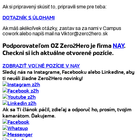
Ak si pripravený skúsiť to, pripravili sme pre teba:
DOTAZNÍK S ÚLOHAMI
Ak máš akékoľvek otázky, zastav sa za nami v Campus
cowork alebo napíš mail na Viktor@zero2hero.sk
Podporovateľom OZ Zero2Hero je firma
NAY
.
Checkni si ich aktuálne otvorené pozície.
ZOBRAZIŤ VOĽNÉ POZÍCIE V NAY
Sleduj nás na Instagrame, Facebooku alebo LinkedIne, aby
ti neušli žiadne Zero2Hero novinky!
Ak sa Ti článok páčil, zdieľaj a odporuč ho, prosím, tvojim
kamarátom. Ďakujeme.