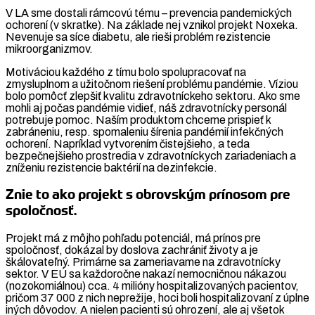
V LA sme dostali rámcovú tému – prevencia pandemických
ochorení (v skratke). Na základe nej vznikol projekt Noxeka.
Nevenuje sa síce diabetu, ale rieši problém rezistencie
mikroorganizmov.
Motiváciou každého z tímu bolo spolupracovať na
zmysluplnom a užitočnom riešení problému pandémie. Víziou
bolo pomôcť zlepšiť kvalitu zdravotníckeho sektoru. Ako sme
mohli aj počas pandémie vidieť, náš zdravotnícky personál
potrebuje pomoc. Naším produktom chceme prispieť k
zabráneniu, resp. spomaleniu šírenia pandémií infekčných
ochorení. Napríklad vytvorením čistejšieho, a teda
bezpečnejšieho prostredia v zdravotníckych zariadeniach a
zníženiu rezistencie baktérií na dezinfekcie.
Znie to ako projekt s obrovským prínosom pre
spoločnosť.
Projekt má z môjho pohľadu potenciál, má prínos pre
spoločnosť, dokázal by doslova zachrániť životy a je
škálovateľný. Primárne sa zameriavame na zdravotnícky
sektor. V EÚ sa každoročne nakazí nemocničnou nákazou
(nozokomiálnou) cca. 4 milióny hospitalizovaných pacientov,
pričom 37 000 z nich neprežije, hoci boli hospitalizovaní z úplne
iných dôvodov. A nielen pacienti sú ohrození, ale aj všetok