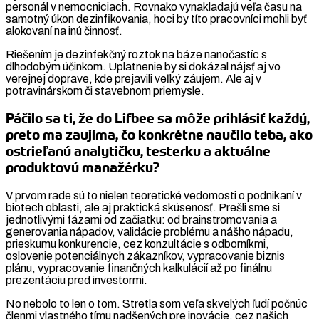
personál v nemocniciach. Rovnako vynakladajú veľa času na
samotný úkon dezinfikovania, hoci by títo pracovníci mohli byť
alokovaní na inú činnosť.
Riešením je dezinfekčný roztok na báze nanočastíc s
dlhodobým účinkom. Uplatnenie by si dokázal nájsť aj vo
verejnej doprave, kde prejavili veľký záujem. Ale aj v
potravinárskom či stavebnom priemysle.
Páčilo sa ti, že do Lifbee sa môže prihlásiť každý,
preto ma zaujíma, čo konkrétne naučilo teba, ako
ostrieľanú analytičku, testerku a aktuálne
produktovú manažérku?
V prvom rade sú to nielen teoretické vedomosti o podnikaní v
biotech oblasti, ale aj praktická skúsenosť. Prešli sme si
jednotlivými fázami od začiatku: od brainstromovania a
generovania nápadov, validácie problému a nášho nápadu,
prieskumu konkurencie, cez konzultácie s odborníkmi,
oslovenie potenciálnych zákazníkov, vypracovanie biznis
plánu, vypracovanie finančných kalkulácií až po finálnu
prezentáciu pred investormi.
No nebolo to len o tom. Stretla som veľa skvelých ľudí počnúc
členmi vlastného tímu nadšených pre inovácie, cez našich