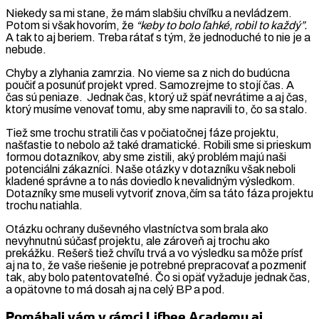
Niekedy sa mi stane, že mám slabšiu chvíľku a nevládzem.
Potom si však hovorím, že
“keby to bolo ľahké, robil to každý”.
A tak to aj beriem. Treba rátať s tým, že jednoduché to nie je a
nebude.
Chyby a zlyhania zamrzia. No vieme sa z nich do budúcna
poučiť a posunúť projekt vpred. Samozrejme to stojí čas. A
čas sú peniaze. Jednak čas, ktorý už späť nevrátime a aj čas,
ktorý musíme venovať tomu, aby sme napravili to, čo sa stalo.
Tiež sme trochu stratili čas v počiatočnej fáze projektu,
našťastie to nebolo až také dramatické. Robili sme si prieskum
formou dotazníkov, aby sme zistili, aký problém majú naši
potenciálni zákazníci. Naše otázky v dotazníku však neboli
kladené správne a to nás doviedlo k nevalidným výsledkom.
Dotazníky sme museli vytvoriť znova,čím sa táto fáza projektu
trochu natiahla.
Otázku ochrany duševného vlastníctva som brala ako
nevyhnutnú súčasť projektu, ale zároveň aj trochu ako
prekážku. Rešerš tiež chvíľu trvá a vo výsledku sa môže prísť
aj na to, že vaše riešenie je potrebné prepracovať a pozmeniť
tak, aby bolo patentovateľné. Čo si opäť vyžaduje jednak čas,
a opätovne to má dosah aj na celý BP a pod.
Pomáhali vám v rámci Lifbee Academy aj