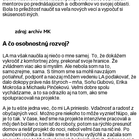
mentorov po prednášajúcich a odborníkov vo svojej oblasti.
Bola to príležitosť naučiť sa veľa nových vecí a vypočuť si
skúsenosti iných.
zdroj: archív MK
A čo osobnostný rozvoj?
LA ma však naučila aj niečo o mne samej. To, že dokážem
vykročiť z komfortnej zóny, prekonať svoje hranice. Že
zvládnem viac ako si myslím. Ale nebola som na to,
samozrejme, sama. S tímom sme sa mohli navzájom
potiahnuť, podporiť a naozaj môžem vedeniu LA poďakovať, že
dalo dokopy práve nás štyroch – mňa, Soňu Gubovú, Erika
Mokroša a Michaelu Pinčekovú. Veľmi dobre spolu
vychádzame, a to sa odrazilo aj na tom, ako sme
spolupracovali na projekte.
A je tu ešte jedna vec, čo mi LA prinieslo. Vďačnosť a radosť z
obyčajných vecí. Možno pre niekoho to môže vyznieť hlúpo, ale
je to tak. V čase, keď sme na projekte intenzívne pracovali a
môj deň bol len o tom ísť do roboty, potom sa rýchlo presunúť
domov a riešiť projekt do noci, nebol veľmi čas na nič iné. Po
ukončení ročníka a finále sme si trochu vydýchli a začala som