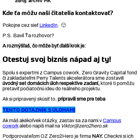
zdroj: archív MK
Kde ťa môžu naši čitatelia kontaktovať?
Pokojne cez sieť
LinkedIn
. 🙂
P.S. Bavil Ťa rozhovor?
A rozmýšľaš, čo môže byť ďalší krok je:
Otestuj svoj biznis nápad aj ty!
Spolu s expertmi z Campus cowork, Zero Gravity Capital fond
či zakladateľmi Perry Talents akcelerátora sme zostavili
úvodný set domácich úloh respektíve zadaní,
ktoré ti pomôžu
pretaviť počiatočnú ideu do reálneho projektu.
Ak si pripravený skúsiť to,
pripravili sme pre teba
TENTO DOTAZNÍK
S ÚLOHAMI
Ak máš akékoľvek otázky, zastav sa za nami v
Campus
cowork
alebo napíš mail na
Viktor@zero2hero.sk
Podporovateľom OZ Zero2Hero je firma
NAY.
Checkni si ich