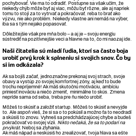
pochybovať. Vie ma to odradiť. Postupne sa však učím, že
niekedy chýb môže byť aj viac, môžu byť rôzne, ale aj napriek
tomu to stojí za to vytrvať a pokračovať. reba to brať ako
výzvu, nie ako problém. Niekedy vlastne ani nemáš na výber,
iba sa s tým nejako popasovať.
Dôležitejšie však pre mňa bolo – a aj je – svoju energiu
sústrediť na pozitívnejšie veci a hlavne na to, čo mi naozaj ide.
Naši čitatelia sú mladí ľudia, ktorí sa často boja
urobiť prvý krok k splneniu si svojich snov. Čo by
si im odkázala?
Ak sa bojíš začať, jednoznačne prekonaj svoj strach, svoje
obavy a vystúp zo svojej komfortnej zóny, aj keď to bude
trochu nepríjemné! Ak máš skutočnú motiváciu, ambíciu
priniesť inováciu a niečo zmeniť, minimálne to skús. Zmena
nepríde sama od seba, treba pre ňu niečo urobiť.
Môžeš to skúsiť a založiť startup. Môžeš to skúsiť a nevyjde
to. Ale aspoň vieš, že si sa o to pokúsil a možno ťa to neodradí
a skúsiš to znovu. Vyhneš sa predchádzajúcej chybe a budeš
pokračovať vo svojej vízii.
Nikto nečaká, že sa to podarí na
prvýkrát.
Neboj sa zlyhania.
Ak máš nápad a neskúsiš ho zrealizovať, tvoja hlava sa ešte