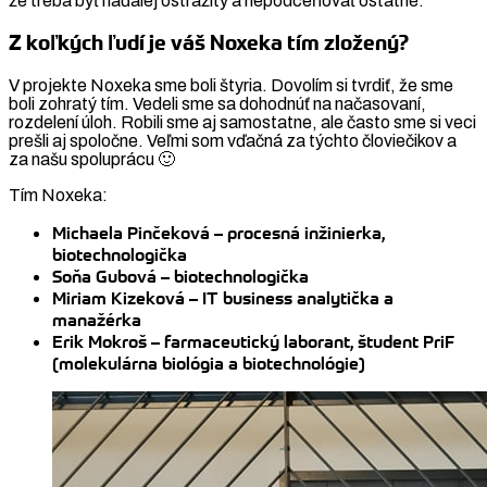
že treba byť naďalej ostražitý a nepodceňovať ostatné.
Z koľkých ľudí je váš Noxeka tím zložený?
V projekte Noxeka sme boli štyria. Dovolím si tvrdiť, že sme
boli zohratý tím. Vedeli sme sa dohodnúť na načasovaní,
rozdelení úloh. Robili sme aj samostatne, ale často sme si veci
prešli aj spoločne. Veľmi som vďačná za týchto človiečikov a
za našu spoluprácu 🙂
Tím Noxeka:
Michaela Pinčeková – procesná inžinierka,
biotechnologička
Soňa Gubová – biotechnologička
Miriam Kizeková – IT business analytička a
manažérka
Erik Mokroš – farmaceutický laborant, študent PriF
(molekulárna biológia a biotechnológie)