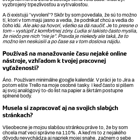
vyzbrojený trpezlivosťou a vytrvalosťou.
A či existujú “vyvolení”? Skôr by som povedala, že sú to možno
tí, ktorí v tom majú jasno a vedia, že podnikať chcú a vedia do
čoho idú.
Ale ako sa hovorí, všetko sa dá naučiť.
Je to
presne o
tom – vystúpiť z komfortnej zóny. Ľudia si takisto často myslia,
že niečo pre nich “nie je”. Pravda je niekedy ale taká, že to
možno len neskúsili a po čase sa v tom doslova nájdu.
Používaš na manažovanie času nejaké online
nástroje, vzhľadom k tvojej pracovnej
vyťaženosti?
Áno. Používam minimálne google kalendár. V práci je to Jira a
potom ešte Trello na moje osobné tasky. I keď často si píšem
aj svoj analógový to-do list na papier a škrtám postupne
splnené body.
Musela si zapracovať aj na svojich slabých
stránkach?
Všeobecne je mojou slabšou stránkou práve to, že by som
chcela mať veci správne na 110%. A keď mi to z nejakého
dôvodu nevychádza aj napriek mojej snahe, začnem o sebe