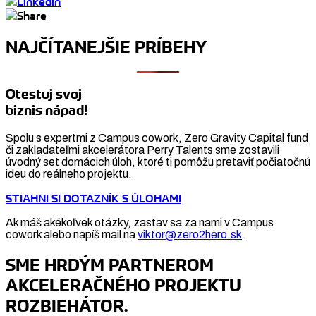
NAJČÍTANEJŠIE PRÍBEHY
Otestuj svoj
biznis nápad!
Spolu s expertmi z Campus cowork, Zero Gravity Capital fund
či zakladateľmi akcelerátora Perry Talents sme zostavili
úvodný set domácich úloh, ktoré ti pomôžu pretaviť počiatočnú
ideu do reálneho projektu.
STIAHNI SI DOTAZNÍK S ÚLOHAMI
Ak máš akékoľvek otázky, zastav sa za nami v Campus
cowork alebo napíš mail na
viktor@zero2hero.sk
.
SME HRDÝM PARTNEROM
AKCELERAČNÉHO PROJEKTU
ROZBIEHÁTOR.