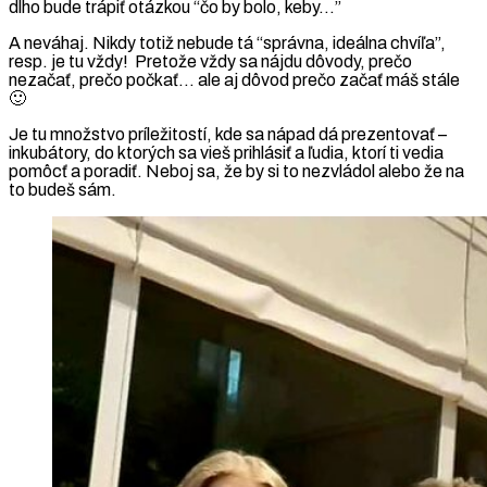
dlho bude trápiť otázkou “čo by bolo, keby…”
A neváhaj. Nikdy totiž nebude tá “správna, ideálna chvíľa”,
resp. je tu vždy! Pretože vždy sa nájdu dôvody, prečo
nezačať, prečo počkať… ale aj dôvod prečo začať máš stále
🙂
Je tu množstvo príležitostí, kde sa nápad dá prezentovať –
inkubátory, do ktorých sa vieš prihlásiť a ľudia, ktorí ti vedia
pomôcť a poradiť. Neboj sa, že by si to nezvládol alebo že na
to budeš sám.