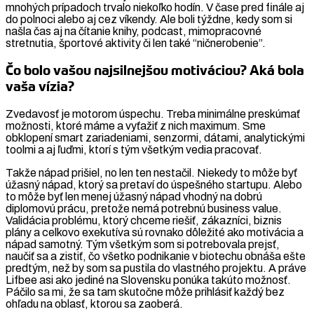
mnohých prípadoch trvalo niekoľko hodín. V čase pred finále aj
do polnoci alebo aj cez víkendy. Ale boli týždne, kedy som si
našla čas aj na čítanie knihy, podcast, mimopracovné
stretnutia, športové aktivity či len také “ničnerobenie”.
Čo bolo vašou najsilnejšou motiváciou? Aká bola
vaša vízia?
Zvedavosť je motorom úspechu. Treba minimálne preskúmať
možnosti, ktoré máme a vyťažiť z nich maximum. Sme
obklopení smart zariadeniami, senzormi, dátami, analytickými
toolmi a aj ľuďmi, ktorí s tým všetkým vedia pracovať.
Takže nápad prišiel, no len ten nestačil. Niekedy to môže byť
úžasný nápad, ktorý sa pretaví do úspešného startupu. Alebo
to môže byť len menej úžasný nápad vhodný na dobrú
diplomovú prácu, pretože nemá potrebnú business value.
Validácia problému, ktorý chceme riešiť, zákazníci, biznis
plány a celkovo exekutíva sú rovnako dôležité ako motivácia a
nápad samotný. Tým všetkým som si potrebovala prejsť,
naučiť sa a zistiť, čo všetko podnikanie v biotechu obnáša ešte
predtým, než by som sa pustila do vlastného projektu. A práve
Lifbee asi ako jediné na Slovensku ponúka takúto možnosť.
Páčilo sa mi, že sa tam skutočne môže prihlásiť každý bez
ohľadu na oblasť, ktorou sa zaoberá.