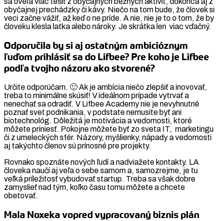
sa oveľa viac tešiť z obyčajných bežných aktivít, dokonca aj z
obyčajnej prechádzky či kávy. Niečo na tom bude, že človek si
veci začne vážiť, až keď o ne príde. A nie, nie je to o tom, že by
človeku klesla latka alebo nároky. Je skrátka len viac vďačný.
Odporučila by si aj ostatným ambicióznym
ľuďom prihlásiť sa do Lifbee? Pre koho je Lifbee
podľa tvojho názoru ako stvorené?
Určite odporúčam. 🙂 Ak je ambícia niečo zlepšiť a inovovať,
treba to minimálne skúsiť! V ideálnom prípade vytrvať a
nenechať sa odradiť. V Lifbee Academy nie je nevyhnutné
poznať svet podnikania, v podstate nemusíte byť ani
biotechnológ. Dôležitá je motivácia a vedomosti, ktoré
môžete priniesť. Pokojne môžete byť zo sveta IT, marketingu
či z umeleckých sfér. Názory, myšlienky, nápady a vedomosti
aj takýchto členov sú prínosné pre projekty.
Rovnako spoznáte nových ľudí a nadviažete kontakty. LA
človeka naučí aj veľa o sebe samom a, samozrejme, je tu
veľká príležitosť vybudovať startup. Treba sa však dobre
zamyslieť nad tým, koľko času tomu môžete a chcete
obetovať.
Mala Noxeka vopred vypracovaný biznis plán