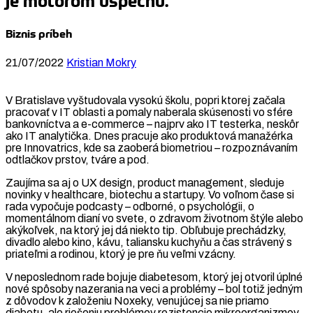
je motorom úspechu.“
Biznis príbeh
21/07/2022
Kristian Mokry
V Bratislave vyštudovala vysokú školu, popri ktorej začala
pracovať v IT oblasti a pomaly naberala skúsenosti vo sfére
bankovníctva a e-commerce – najprv ako IT testerka, neskôr
ako IT analytička. Dnes pracuje ako produktová manažérka
pre Innovatrics, kde sa zaoberá biometriou – rozpoznávaním
odtlačkov prstov, tváre a pod.
Zaujíma sa aj o UX design, product management, sleduje
novinky v healthcare, biotechu a startupy. Vo voľnom čase si
rada vypočuje podcasty – odborné, o psychológii, o
momentálnom dianí vo svete, o zdravom životnom štýle alebo
akýkoľvek, na ktorý jej dá niekto tip. Obľubuje prechádzky,
divadlo alebo kino, kávu, taliansku kuchyňu a čas strávený s
priateľmi a rodinou, ktorý je pre ňu veľmi vzácny.
V neposlednom rade bojuje diabetesom, ktorý jej otvoril úplné
nové spôsoby nazerania na veci a problémy – bol totiž jedným
z dôvodov k založeniu Noxeky, venujúcej sa nie priamo
diabetu, ale riešeniu problémov rezistencie mikroorganizmov.