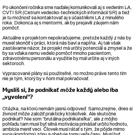
Po ukončení ročníka sme naďalej komunikovali aj s vedením LA,
CVTI SR (Cetrum vedecko-technických informácií SR) a tiež
je tu možnosť sa kontaktovať aj s účastníkmi LA z minulého
roka. Dokonca aj s mentormi, ak by prejavili záujem nám
pomôcť.
Aktuálne s projektom nepokračujeme, pretože každý z nás by
musel skončiť v práci, ktorá nás baví a napĺňa. Aj tak však
zastávame názor, že projekt má určitý potenciál a zmysel a že
by sa vďaka nemu vedelo pomôcť mnoho pacientom,
zdravotnému personálu a využitie by mal určite aj v iných
sektoroch.
Vypracované plány sú použiteľné, no možno práve tento tím
nie je tým, ktorý by v ňom mal pokračovať.
Myslíš si, že podnikať môže každý alebo iba
„vyvolení“?
Otázka, na ktorú nemám jasnú odpoveď. Samozrejme, dnes si
živnosť môže založiť prakticky ktokoľvek. Ale skutočne
podnikať? Nie som “brutálna podnikateľka”, ale z môjho
pohľadu tam musí byť silná motivácia prinášať určitú hodnotu,
ambícia meniť veci. Človek musí rátať s tým, že pôjde mimo
svoju komfortnú zónu a obetuje tomu veľa času. Musí byť