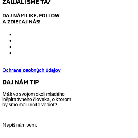
ZAUJALI SME ŤA?
DAJ NÁM LIKE, FOLLOW
A ZDIEĽAJ NÁS!
Ochrana osobných údajov
DAJ NÁM TIP
Máš vo svojom okolí mladého
inšpiratívneho človeka, o ktorom
by sme mali určite vedieť?
Napíš nám sem: