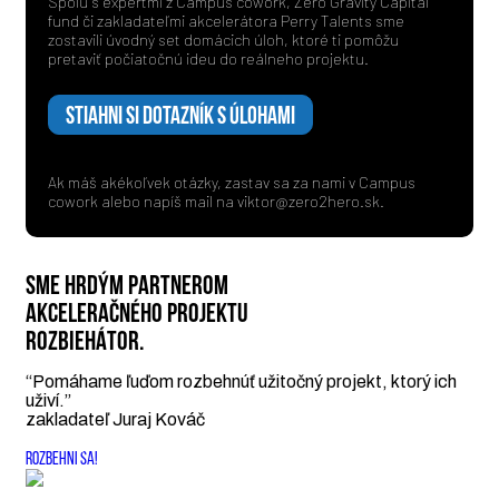
Spolu s expertmi z Campus cowork, Zero Gravity Capital
fund či zakladateľmi akcelerátora Perry Talents sme
zostavili úvodný set domácich úloh, ktoré ti pomôžu
pretaviť počiatočnú ideu do reálneho projektu.
STIAHNI SI DOTAZNÍK S ÚLOHAMI
Ak máš akékoľvek otázky, zastav sa za nami v Campus
cowork alebo napíš mail na
viktor@zero2hero.sk
.
SME HRDÝM PARTNEROM
AKCELERAČNÉHO PROJEKTU
ROZBIEHÁTOR.
“Pomáhame ľuďom rozbehnúť užitočný projekt, ktorý ich
uživí.”
zakladateľ Juraj Kováč
ROZBEHNI SA!