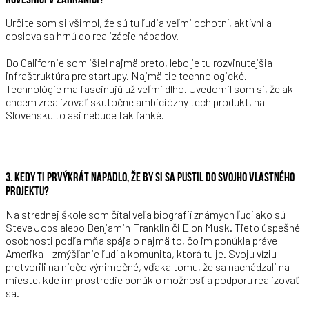
Určite som si všimol, že sú tu ľudia veľmi ochotní, aktívni a
doslova sa hrnú do realizácie nápadov.
Do Californie som išiel najmä preto, lebo je tu rozvinutejšia
infraštruktúra pre startupy. Najmä tie technologické.
Technológie ma fascinujú už veľmi dlho. Uvedomil som si, že ak
chcem zrealizovať skutočne ambiciózny tech produkt, na
Slovensku to asi nebude tak ľahké.
3. KEDY TI PRVÝKRÁT NAPADLO, ŽE BY SI SA PUSTIL DO SVOJHO VLASTNÉHO
PROJEKTU?
Na strednej škole som čítal veľa biografií známych ľudí ako sú
Steve Jobs alebo Benjamin Franklin či Elon Musk. Tieto úspešné
osobnosti podľa mňa spájalo najmä to, čo im ponúkla práve
Amerika – zmýšľanie ľudí a komunita, ktorá tu je. Svoju víziu
pretvorili na niečo výnimočné, vďaka tomu, že sa nachádzali na
mieste, kde im prostredie ponúklo možnosť a podporu realizovať
sa.