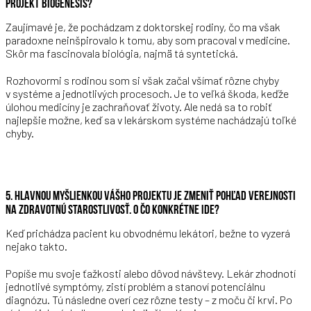
PROJEKT BIOGENESIS?
Zaujímavé je, že pochádzam z doktorskej rodiny, čo ma však
paradoxne neinšpirovalo k tomu, aby som pracoval v medicíne.
Skôr ma fascinovala biológia, najmä tá syntetická.
Rozhovormi s rodinou som si však začal všímať rôzne chyby
v systéme a jednotlivých procesoch. Je to veľká škoda, keďže
úlohou medicíny je zachraňovať životy. Ale nedá sa to robiť
najlepšie možne, keď sa v lekárskom systéme nachádzajú toľké
chyby.
5. HLAVNOU MYŠLIENKOU VÁŠHO PROJEKTU JE ZMENIŤ POHĽAD VEREJNOSTI
NA ZDRAVOTNÚ STAROSTLIVOSŤ. O ČO KONKRÉTNE IDE?
Keď prichádza pacient ku obvodnému lekátori, bežne to vyzerá
nejako takto.
Popíše mu svoje ťažkosti alebo dôvod návštevy. Lekár zhodnotí
jednotlivé symptómy, zistí problém a stanoví potenciálnu
diagnózu. Tú následne overí cez rôzne testy – z moču či krvi. Po