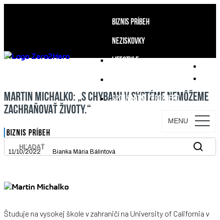
BIZNIS PRÍBEH
NEZISKOVKY
LIFESTYLE
PODCAST
MARTIN MICHALKO: „S CHYBAMI V SYSTÉME NEMÔŽEME
SPOZNAJ TÍM ZERO2HERO
ZACHRAŇOVAŤ ŽIVOTY.“
MENU
BIZNIS PRÍBEH
11/10/2022
Bianka Mária Bálintová
Študuje na vysokej škole v zahraničí na University of California v