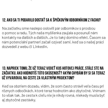
12. AKO SA TI PODARILO DOSTAŤ SA K ŠPIČKOVÝM ODBORNÍKOM Z FACHU?
Na začiatku sme naslepo oslovili pár odborníkov s prosbou
o pomoc a radu. Tých naša myšlienka zaujala a posunuli nám
kontakty na ďalších a ďalších. Je to taký domino efekt. Časom sa
nám potenciálni partneri začali ozývať sami, keď sa o našej práci
dozvedeli z webu či LinkedIn.
13. NAPRIEK TOMU, ŽE UŽ TERAZ VIDIEŤ KUS HOTOVEJ PRÁCE, STÁLE STE NA
ZAČIATKU. AKO HODNOTÍŠ TÚTO SKÚSENOSŤ? AKÝM CHYBÁM BY SI SA TERAZ
UŽ VYVAROVAL NA CESTE ZA VLASTNÝM PROJEKTOM?
Keď sa obzriem dozadu, vidím, že som často strávil veľa času pri
rôznych odbočkách, ktoré teraz hodnotím ako zbytočné. Vnímam
to však tak, že cesta k cieľu nie je nikdy rovná, niekedy musia byť
aj zbytočné zastávky.