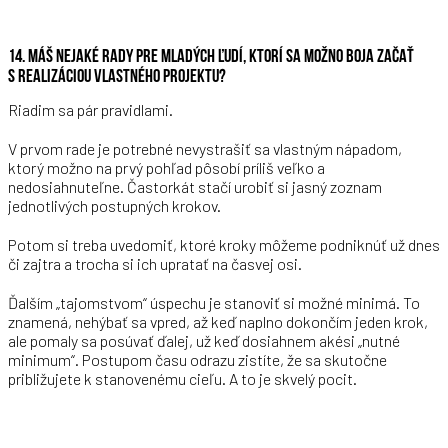
14. MÁŠ NEJAKÉ RADY PRE MLADÝCH ĽUDÍ, KTORÍ SA MOŽNO BOJA ZAČAŤ
S REALIZÁCIOU VLASTNÉHO PROJEKTU?
Riadim sa pár pravidlami.
V prvom rade je potrebné nevystrašiť sa vlastným nápadom,
ktorý možno na prvý pohľad pôsobí príliš veľko a
nedosiahnuteľne. Častorkát stačí urobiť si jasný zoznam
jednotlivých postupných krokov.
Potom si treba uvedomiť, ktoré kroky môžeme podniknúť už dnes
či zajtra a trocha si ich upratať na časvej osi.
Ďalším „tajomstvom“ úspechu je stanoviť si možné minimá. To
znamená, nehýbať sa vpred, až keď naplno dokončím jeden krok,
ale pomaly sa posúvať ďalej, už keď dosiahnem akési „nutné
minimum“. Postupom času odrazu zistíte, že sa skutočne
približujete k stanovenému cieľu. A to je skvelý pocit.