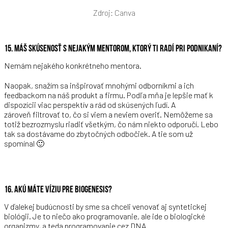
Zdroj: Canva
15. MÁŠ SKÚSENOSŤ S NEJAKÝM MENTOROM, KTORÝ TI RADÍ PRI PODNIKANÍ?
Nemám nejakého konkrétneho mentora.
Naopak, snažím sa inšpirovať mnohými odborníkmi a ich
feedbackom na náš produkt a firmu. Podľa mňa je lepšie mať k
dispozícii viac perspektív a rád od skúsených ľudí. A
zároveň filtrovať to, čo si viem a neviem overiť. Nemôžeme sa
totiž bezrozmyslu riadiť všetkým, čo nám niekto odporučí. Lebo
tak sa dostávame do zbytočných odbočiek. A tie som už
spomínal 🙂
16. AKÚ MÁTE VÍZIU PRE BIOGENESIS?
V ďalekej budúcnosti by sme sa chceli venovať aj syntetickej
biológii. Je to niečo ako programovanie, ale ide o biologické
organizmy, a teda programovanie cez DNA.