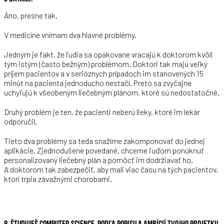
Áno, presne tak.
V medicíne vnímam dva hlavné problémy.
Jedným je fakt, že ľudia sa opakovane vracajú k doktorom kvôli
tým istým (často bežným) problémom. Doktori tak majú veľký
príjem pacientov a v serióznych prípadoch im stanovených 15
minút na pacienta jednoducho nestačí. Preto sa zvyčajne
uchyľujú k všeobeným liečebným plánom, ktoré sú nedostatočné.
Druhý problém je ten, že pacienti neberú lieky, ktoré im lekár
odporučil.
Tieto dva problémy sa teda snažíme zakomponovať do jednej
aplikácie. Zjednodušene povedané, chceme ľuďom ponúknuť
personalizovaný liečebný plán a pomôcť im dodržiavať ho.
A doktorom tak zabezpečiť, aby mali viac času na tých pacientov,
ktorí trpia závažnými chorobami.
8. ŠTUDUJEŠ COMPUTER SCIENCE. PODĽA POPISU A AMBÍCIÍ TVOJHO PROJETKU