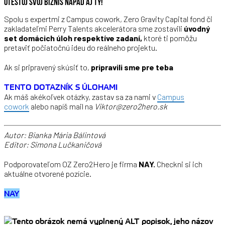
OTESTUJ SVOJ BIZNIS NÁPAD AJ TY!
Spolu s expertmi z Campus cowork, Zero Gravity Capital fond či
zakladateľmi Perry Talents akcelerátora sme zostavili
úvodný
set domácich úloh respektíve zadaní,
ktoré ti pomôžu
pretaviť počiatočnú ideu do reálneho projektu.
Ak si pripravený skúsiť to,
pripravili sme pre teba
TENTO DOTAZNÍK S ÚLOHAMI
Ak máš akékoľvek otázky, zastav sa za nami v
Campus
cowork
alebo napíš mail na
Viktor@zero2hero.sk
Autor: Bianka Mária Bálintová
Editor: Simona Lučkaničová
Podporovateľom OZ Zero2Hero je firma
NAY.
Checkni si ich
aktuálne otvorené pozície.
NAY