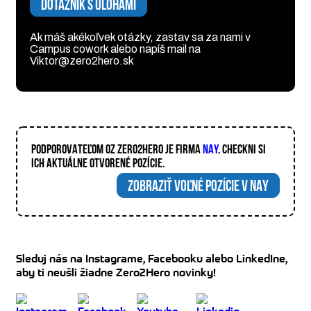
DOTAZNÍK S ÚLOHAMI
Ak máš akékoľvek otázky, zastav sa za nami v
Campus cowork alebo napíš mail na
Viktor@zero2hero.sk
PODPOROVATEĽOM OZ ZERO2HERO JE FIRMA
NAY
. CHECKNI SI
ICH AKTUÁLNE OTVORENÉ POZÍCIE.
ZOBRAZIŤ VOĽNÉ POZÍCIE V NAY
Sleduj nás na Instagrame, Facebooku alebo LinkedIne,
aby ti neušli žiadne Zero2Hero novinky!