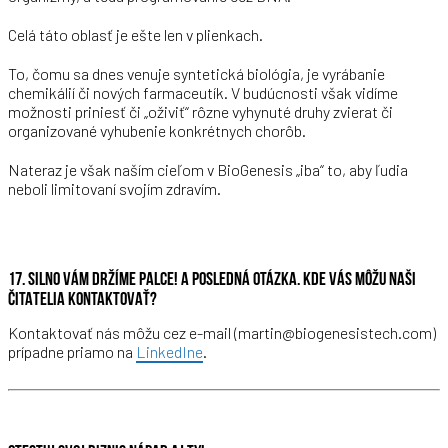
Celá táto oblasť je ešte len v plienkach.
To, čomu sa dnes venuje syntetická biológia, je vyrábanie
chemikálií či nových farmaceutík. V budúcnosti však vidíme
možnosti priniesť či „oživiť“ rôzne vyhynuté druhy zvierat či
organizované vyhubenie konkrétnych chorôb.
Nateraz je však naším cieľom v BioGenesis „iba“ to, aby ľudia
neboli limitovaní svojím zdravím.
17. SILNO VÁM DRŽÍME PALCE! A POSLEDNÁ OTÁZKA. KDE VÁS MÔŽU NAŠI
ČITATELIA KONTAKTOVAŤ?
Kontaktovať nás môžu cez e-mail (martin@biogenesistech.com)
prípadne priamo na
LinkedIne
.