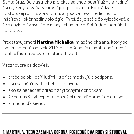
Santa Cruz. Do vlastného projektu sa chcel pustiť už na strednej
škole, kedy sa začal venovať programovaniu. Pochádza z
doktorskej rodiny, ale k tomu, aby sa venoval medicíne, ho
inšpirovali skôr hodiny biológie. Tvrdí, že je stále čo vylepšovať, a
že s chybami v systéme nikdy nebudeme môcť ľuďom pomáhať
na 100 %.
Predstavujeme ti
Martina Michalka
, mladého chalana, ktorý so
svojím kamarátom založil firmu BioGenesis a spolu chcú meniť
pohľad ľudí na zdravotnú starostlivosť.
V rozhovore sa dozvieš:
prečo sa obklopiť ľuďmi, ktorí ťa motivujú a podporia,
ako sa inšpirovať príbehmi druhých,
ako sa nenechať odradiť zbytočnými odbočkami,
že nemusíš byť expert a môžeš si nechať poradiť od druhých,
a mnoho ďalšieho.
1. MARTIN, AJ TEBA ZASIAHLA KORONA. POSLEDNÉ DVA ROKY SI ŠTUDOVAL