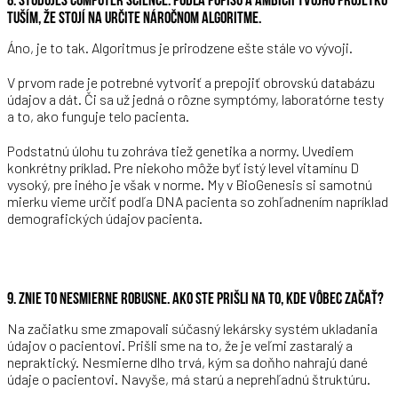
TUŠÍM, ŽE STOJÍ NA URČITE NÁROČNOM ALGORITME.
Áno, je to tak. Algoritmus je prirodzene ešte stále vo vývoji.
V prvom rade je potrebné vytvoriť a prepojiť obrovskú databázu
údajov a dát. Či sa už jedná o rôzne symptómy, laboratórne testy
a to, ako funguje telo pacienta.
Podstatnú úlohu tu zohráva tiež genetika a normy. Uvediem
konkrétny príklad. Pre niekoho môže byť istý level vitamínu D
vysoký, pre iného je však v norme. My v BioGenesis si samotnú
mierku vieme určiť podľa DNA pacienta so zohľadnením napríklad
demografických údajov pacienta.
9. ZNIE TO NESMIERNE ROBUSNE. AKO STE PRIŠLI NA TO, KDE VÔBEC ZAČAŤ?
Na začiatku sme zmapovali súčasný lekársky systém ukladania
údajov o pacientovi. Prišli sme na to, že je veľmi zastaralý a
nepraktický. Nesmierne dlho trvá, kým sa doňho nahrajú dané
údaje o pacientovi. Navyše, má starú a neprehľadnú štruktúru.