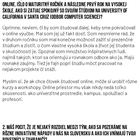
ONLINE. IŠLO O MATURITNÝ ROČNÍK A NÁSLEDNE PRVÝ ROK NA VYSOKEJ
ŠKOLE. AKO SI ZATIAĽ SPOKOJNÝ SO SVOJÍM ŠTÚDIOM NA UNIVERSITY OF
CALIFORNIA V SANTA CRUZ (ODBOR COMPUTER SCIENCE)?
Úprimne, neviem, či by som študoval ďalej, keby sme pokračovali
v online výučbe. Mal som jej už fakt dosť. Som nesmierne rád, že
v druhom ročníku som mal konečne možnosť zažiť si prezenčné
štúdium a zistiť, o čom vlastne vysoká škola a život jej študenta
v skutočnosti je. Spoznal som množstvo inšpiratívnych ľudí,
najmä takých, ktorí sa orientujú v rovnakom odbore ako ja. Majú
rovnaké záujmy. Tiež je fajn popri štúdiu môcť pracovať na
nejakom projekte či stáži.
Myslím si, že ak chce človek študovať online, môže si urobiť rôzne
kurzy a workshopy. Online priestor mu však nikdy nedá toľko
skúseností, ako univerzitné prostredie, kampus, spolužiaci a
profesori.
2. MÁŠ POCIT, ŽE JE NEJAKÝ ROZDIEL MEDZI TÝM, AKO SA POZERÁME NA
RÔZNE INOVATÍVNE NÁPADY U NÁS NA SLOVENSKU A AKO ICH VNÍMAJÚ TVOJI
ROVESNÍCI V ZAHRANIČÍ?