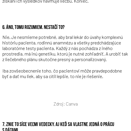
získaní ich výsledkov navrhuje liečbu. Koniec.
6. ÁNO, TOMU ROZUMIEM. NESTAČÍ TO?
Nie. Je nesmierne potrebné, aby bral lekár do úvahy komplexnú
históriu pacienta, rodinnú anamnézu a všetky predchádzajúce
laboratórne testy pacienta. Každý z nás pochádza z iného
prostredia, má inú genetiku, ktorú je nutné zohľadniť. A urobiť tak
z liečebného plánu skutočne presný a personalizovaný.
Iba zovšeobecnenie toho, čo pacientovi môže pravdepodobne
byť a dať mu liek, aby sa cítil lepšie, to nie je riešenie.
Zdroj: Canva
7. ZNIE TO SÍCE VEĽMI VEDECKY. AJ KEĎ SA VLASTNE JEDNÁ O PRÁCU
S DÁTAMI.