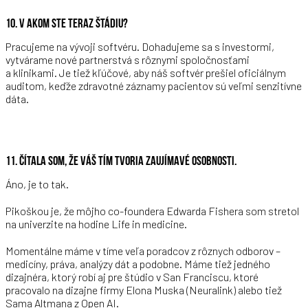
10. V AKOM STE TERAZ ŠTÁDIU?
Pracujeme na vývoji softvéru. Dohadujeme sa s investormi,
vytvárame nové partnerstvá s rôznymi spoločnosťami
a klinikami. Je tiež kľúčové, aby náš softvér prešiel oficiálnym
auditom, keďže zdravotné záznamy pacientov sú veľmi senzitívne
dáta.
11. ČÍTALA SOM, ŽE VÁŠ TÍM TVORIA ZAUJÍMAVÉ OSOBNOSTI.
Áno, je to tak.
Pikoškou je, že môjho co-foundera Edwarda Fishera som stretol
na univerzite na hodine Life in medicine.
Momentálne máme v tíme veľa poradcov z rôznych odborov –
medicíny, práva, analýzy dát a podobne. Máme tiež jedného
dizajnéra, ktorý robí aj pre štúdio v San Franciscu, ktoré
pracovalo na dizajne firmy Elona Muska (Neuralink) alebo tiež
Sama Altmana z Open AI.