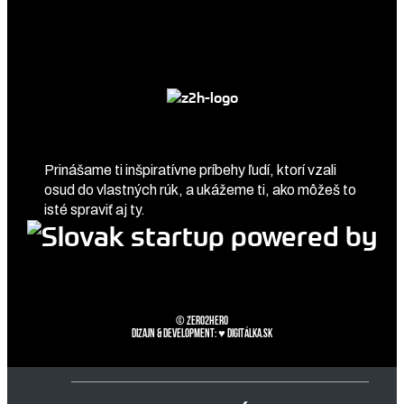
Prinášame ti inšpiratívne príbehy ľudí, ktorí vzali
osud do vlastných rúk, a ukážeme ti, ako môžeš to
isté spraviť aj ty.
© zero2hero
Dizajn & development: ♥
Digitálka.sk