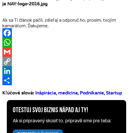
Ak sa Ti článok páčil, zdieľaj a odporuč ho, prosím, tvojim
kamarátom. Ďakujeme.
Facebook
WhatsApp
Gmail
Copy
Link
LinkedIn
Share
Kľúčové slová
:
Inšpirácia
,
medicina
,
Podnikanie
,
Startup
OTESTUJ SVOJ BIZNIS NÁPAD AJ TY!
Ak si pripravený skúsiť to, pripravili sme pre teba: