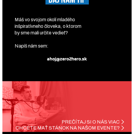
Máš vo svojom okolí mladého
inšpiratívneho človeka, o ktorom
by sme mali určite vedieť?
Napíš nám sem:
ahoj@zero2hero.sk
PREČÍTAJ SI O NÁS VIAC
CHCETE MAŤ STÁNOK NA NAŠOM EVENTE?