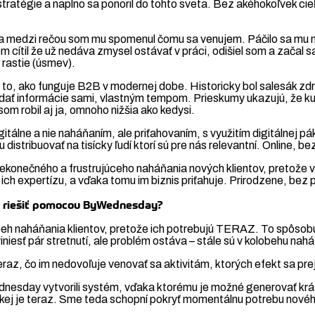
ratégie a naplno sa ponoril do tohto sveta. Bez akéhokoľvek cieľ
 medzi rečou som mu spomenul čomu sa venujem. Páčilo sa mu mo
ď som cítil že už nedáva zmysel ostávať v práci, odišiel som a zača
rastie (úsmev).
 to, ako funguje B2B v modernej dobe. Historicky bol salesák zd
hľadať informácie sami, vlastným tempom. Prieskumy ukazujú, že k
 som robil aj ja, omnoho nižšia ako kedysi.
tálne a nie naháňaním, ale priťahovaním, s využitím digitálnej p
istribuovať na tisícky ľudí ktorí sú pre nás relevantní. Online, b
ečného a frustrujúceho naháňania nových klientov, pretože verím
 ich expertízu, a vďaka tomu im biznis priťahuje. Prirodzene, bez p
e riešiť pomocou ByWednesday?
 naháňania klientov, pretože ich potrebujú TERAZ. To spôsobuj
niesť pár stretnutí, ale problém ostáva – stále sú v kolobehu nah
raz, čo im nedovoľuje venovať sa aktivitám, ktorých efekt sa prej
dnesday vytvorili systém, vďaka ktorému je možné generovať krá
v akej je teraz. Sme teda schopní pokryť momentálnu potrebu nové