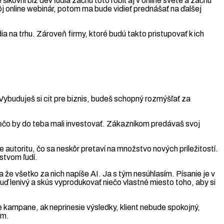
ikovní biz dev ľudia začnú toto robiť aj v online svete a začnú
ôj online webinár, potom ma bude vidieť prednášať na ďalšej
ia na trhu. Zároveň firmy, ktoré budú takto pristupovať k ich
 Vybuduješ si cit pre biznis, budeš schopný rozmýšľať za
rečo by do teba mali investovať. Zákazníkom predávaš svoj
 autoritu, čo sa neskôr pretaví na množstvo nových príležitostí.
stvom ľudí.
 že všetko za nich napíše AI. Ja s tým nesúhlasím. Písanie je v
uď lenivý a skús vyprodukovať niečo vlastné miesto toho, aby si
e kampane, ak neprinesie výsledky, klient nebude spokojný,
om.