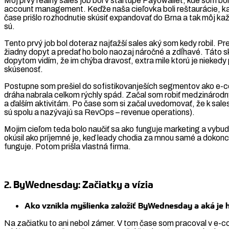
Môj prvý reálny sales job bol v startupe Payowallet, kde som bo
account management. Keďže naša cieľovka boli reštaurácie, kav
čase prišlo rozhodnutie skúsiť expandovať do Brna a tak môj ka
sú.
Tento prvý job bol doteraz najťažší sales aký som kedy robil. 
žiadny dopyt a predať ho bolo naozaj náročné a zdĺhavé. Táto s
dopytom vidím, že im chýba dravosť, extra mile ktorú je niekedy
skúsenosť.
Postupne som prešiel do sofistikovanješích segmentov ako e-com
dráha nabrala celkom rýchly spád. Začal som robiť medzinárod
a ďalším aktivitám. Po čase som si začal uvedomovať, že k salesu
sú spolu a nazývajú sa RevOps – revenue operations).
Mojim cieľom teda bolo naučiť sa ako funguje marketing a vybud
okúsil ako príjemné je, keď leady chodia za mnou samé a dokonc
funguje. Potom prišla vlastná firma.
2. ByWednesday: Začiatky a vízia
Ako vznikla myšlienka založiť ByWednesday a aká je hl
Na začiatku to ani nebol zámer. V tom čase som pracoval v e