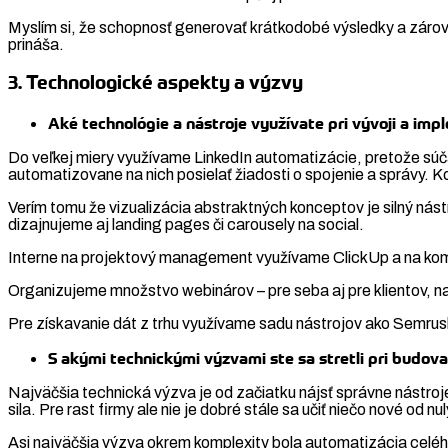
Myslím si, že schopnosť generovať krátkodobé výsledky a zárove
prináša.
3. Technologické aspekty a výzvy
Aké technológie a nástroje využívate pri vývoji a im
Do veľkej miery využívame LinkedIn automatizácie, pretože súča
automatizovane na nich posielať žiadosti o spojenie a správy. 
Verím tomu že vizualizácia abstraktných konceptov je silný nást
dizajnujeme aj landing pages či carousely na social.
Interne na projektový management využívame ClickUp a na ko
Organizujeme množstvo webinárov – pre seba aj pre klientov, 
Pre získavanie dát z trhu využívame sadu nástrojov ako Semrush
S akými technickými výzvami ste sa stretli pri budov
Najväčšia technická výzva je od začiatku nájsť správne nástroj
sila. Pre rast firmy ale nie je dobré stále sa učiť niečo nové od n
Asi najväčšia výzva okrem komplexity bola automatizácia celého 