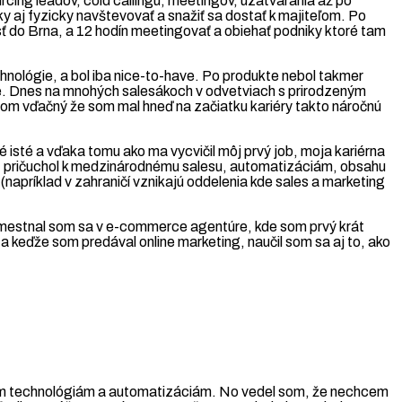
rcing leadov, cold callingu, meetingov, uzatvárania až po
aj fyzicky navštevovať a snažiť sa dostať k majiteľom. Po
sť do Brna, a 12 hodín meetingovať a obiehať podniky ktoré tam
hnológie, a bol iba nice-to-have. Po produkte nebol takmer
šie. Dnes na mnohých salesákoch v odvetviach s prirodzeným
a som vďačný že som mal hneď na začiatku kariéry takto náročnú
isté a vďaka tomu ako ma vycvičil môj prvý job, moja kariérna
át pričuchol k medzinárodnému salesu, automatizáciám, obsahu
(napríklad v zahraničí vznikajú oddelenia kde sales a marketing
 Zamestnal som sa v e-commerce agentúre, kde som prvý krát
a keďže som predával online marketing, naučil som sa aj to, ako
ným technológiám a automatizáciám. No vedel som, že nechcem