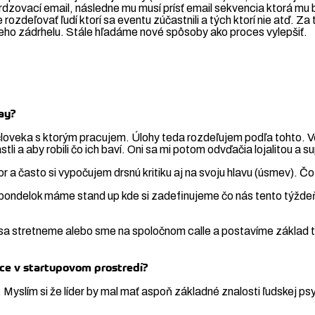
vrdzovací email, následne mu musí prísť email sekvencia ktorá mu
ozdeľovať ľudí ktorí sa eventu zúčastnili a tých ktorí nie atď. 
eho zádrhelu. Stále hľadáme nové spôsoby ako proces vylepšiť.
ay?
 človeka s ktorým pracujem. Úlohy teda rozdeľujem podľa tohto. Ve
ástli a aby robili čo ich baví. Oni sa mi potom odvďačia lojalitou a 
a často si vypočujem drsnú kritiku aj na svoju hlavu (úsmev). Čo
delok máme stand up kde si zadefinujeme čo nás tento týždeň č
y sa stretneme alebo sme na spoločnom calle a postavíme základ t
ce v startupovom prostredí?
. Myslím si že líder by mal mať aspoň základné znalosti ľudskej 