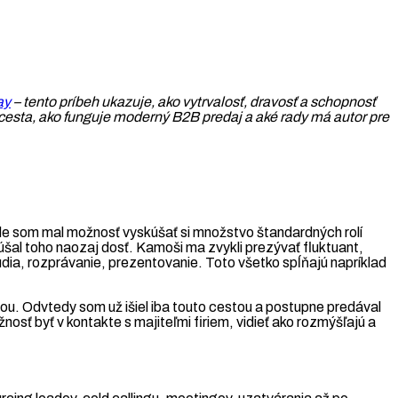
ay
– tento príbeh ukazuje, ako vytrvalosť, dravosť a schopnosť
o cesta, ako funguje moderný B2B predaj a aké rady má autor pre
 kde som mal možnosť vyskúšať si množstvo štandardných rolí
šal toho naozaj dosť. Kamoši ma zvykli prezývať fluktuant,
dia, rozprávanie, prezentovanie. Toto všetko spĺňajú napríklad
ou. Odvtedy som už išiel iba touto cestou a postupne predával
osť byť v kontakte s majiteľmi firiem, vidieť ako rozmýšľajú a