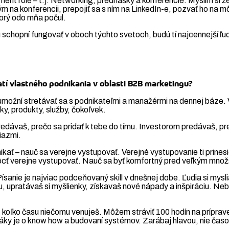
ent role – t.j. Networking, prednášky a konferencie. Myslím si že š
 na konferencii, prepojiť sa s ním na LinkedIn-e, pozvať ho na m
torý odo mňa počul.
ú schopní fungovať v oboch týchto svetoch, budú tí najcennejší ľud
atí vlastného podnikania v oblasti B2B marketingu?
ti umožní stretávať sa s podnikateľmi a manažérmi na dennej báze.
y, produkty, služby, čokoľvek.
redávaš, prečo sa pridať k tebe do tímu. Investorom predávaš, p
iazmi.
ať – nauč sa verejne vystupovať. Verejné vystupovanie ti prinesie
môcť verejne vystupovať. Nauč sa byť komfortný pred veľkým množ
anie je najviac podceňovaný skill v dnešnej dobe. Ľudia si myslia
u, upratávaš si myšlienky, získavaš nové nápady a inšpiráciu. Neb
, koľko času niečomu venuješ. Môžem stráviť 100 hodín na príprav
páky je o know how a budovaní systémov. Zarábaj hlavou, nie čas