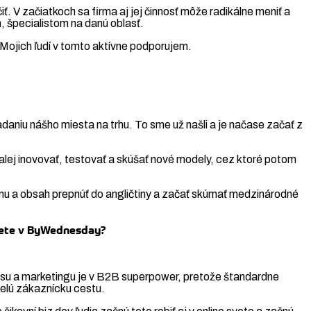
čiť. V začiatkoch sa firma aj jej činnosť môže radikálne meniť a
m, špecialistom na danú oblasť.
. Mojich ľudí v tomto aktívne podporujem.
ľadaniu nášho miesta na trhu. To sme už našli a je načase začať z
alej inovovať, testovať a skúšať nové modely, cez ktoré potom
irmu a obsah prepnúť do angličtiny a začať skúmať medzinárodné
ujete v ByWednesday?
alesu a marketingu je v B2B superpower, pretože štandardne
celú zákaznícku cestu.