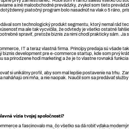
l úplne prvý zamestnanec. Robil som v rámci salesu všetko od sou
iarne a iné maloobchodné prevádzky, zvykol som tieto prevádzky 
ždotýždenný piatočný program bolo nasadnúť na vlak o 5 ráno, prí
Predával som technologický produkt segmentu, ktorý nemal rád tec
kúsenosť ma ale tak vycvičila, že odvtedy je všetko ostatné ľah
 potrebné spraviť, pretože biznis za nimi chodí prakticky sám. J
merce, IT a teraz vlastná firma. Princípy predaja sú všade také 
ný biznis development pre e-commerce startup, kde som prvý kr
 sa prirodzene hodí marketing a že je to vlastne rovnaká funkcia 
ovať si unikátny profil, aby som mal lepšie postavenie na trhu.
a naháňajú oni mňa, a nie naopak. Naučil som sa predávať služby 
avná vízia tvojej spoločnosti?
-commerce a fascinovalo ma, čo všetko sa dá robiť vďaka moder