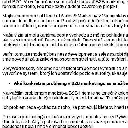
robiť B2C. Vo voľnom čase som začal študovať B2B marketing st
ročníku Nexterie, kde má každý študent záverečný projekt.
Mojím mentorom bol Head of Sales & Marketing z Vacuumlabs a
sme sa dohodli na spolupráci. Po chvíli prišiel ďalší klient a ke
chcem mať firmu, našiel som prvého zamestnanca a odvtedy to 
Naša vízia aj moja kariérna cesta vychádza z môjho pohľadu na
ako sa s ním stretnúť. Dnes to už neplatí. Dnes si už vieme do
efektivita cold mailingu, cold calling a ďalších push taktík, ktoré
Verím tomu že moderný business development a sales sa robí digi
sme povedali zákazníkovi na osobnom stretnutí, a túto myšlienku d
V ByWednesday chceme našim klientom pomôcť vymaniť sa z nekon
vytvoríme systém, ktorý ich postaví do pozície autority, ukazuje
Aké konkrétne problémy v B2B marketingu sa snažít
Najväčším problémom množstva B2B firiem je nekonečný kolobeh
uchyľujú ku krátkodobým taktikám typu cold mailing. To môže pri
Ich problém teda vychádza z toho, že potrebujú klientov hneď te
Po roku a pol testingu a skúšania rôznych modelov sme v ByWe
dlhodobý rast. Aby o pol roka firma nebola v rovnakej situácii 
budúcnosti bola firma v omnohol lepšej pozícii.