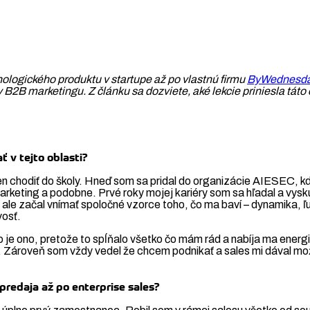
logického produktu v startupe až po vlastnú firmu
ByWednesd
v B2B marketingu. Z článku sa dozviete, aké lekcie priniesla tát
ť v tejto oblasti?
o len chodiť do školy. Hneď som sa pridal do organizácie AIESEC,
keting a podobne. Prvé roky mojej kariéry som sa hľadal a vyskú
le začal vnímať spoločné vzorce toho, čo ma baví – dynamika, ľu
vosť.
 je ono, pretože to spĺňalo všetko čo mám rád a nabíja ma energi
h. Zároveň som vždy vedel že chcem podnikať a sales mi dával možn
predaja až po enterprise sales?