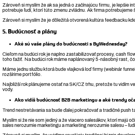
Zároveň si myslím že ak sa jedná o začínajúcu firmu, je lepšie int
potrebuje ľudí, ktorí túto zmenu zvládnu. Ak firma potrebujeme š
Zároveň si myslím že je dôležitá otvorená kultúra feedbacku kde 
5. Budúcnosť a plány
Aké sú vaše plány do budúcnosti s ByWednesday?
Cieľom na budúci rok je naplno zastabilizovať procesy, cash flow
toho ťažiť. Na budúci rok máme naplánovaný 5-násobný rast, čo
Máme jednu službu ktorá bude vlajková loď firmy (webinár funne
rozšírime portfólio.
Najbližší rok plánujeme ostať na SK/CZ trhu, pretože tu vidím v
vody.
Ako vidíš budúcnosť B2B marketingu a aké trendy oča
Trend nestretávania sa bude ďalej pokračovať a tradičné push t
Myslím si že nie som jediný a že viacero salesákov, ktorí majú 
sales nerozumie marketingu a marketing nerozumie salesu – ľudi