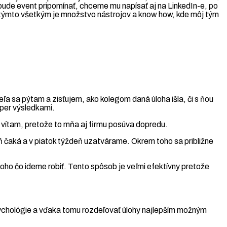
 bude event pripomínať, chceme mu napísať aj na LinkedIn-e, po
Za týmto všetkým je množstvo nástrojov a know how, kde môj tým
ľa sa pýtam a zisťujem, ako kolegom daná úloha išla, či s ňou
super výsledkami.
 vítam, pretože to mňa aj firmu posúva dopredu.
aká a v piatok týždeň uzatvárame. Okrem toho sa približne
oho čo ideme robiť. Tento spôsob je veľmi efektívny pretože
psychológie a vďaka tomu rozdeľovať úlohy najlepším možným