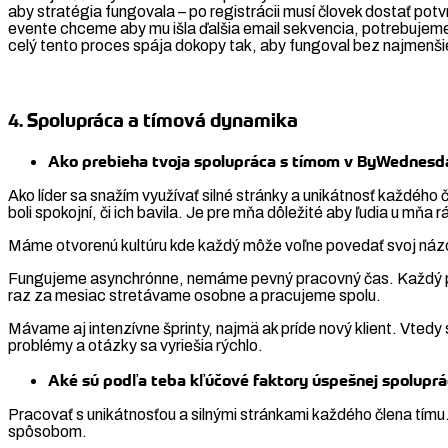
aby stratégia fungovala – po registrácii musí človek dostať pot
evente chceme aby mu išla ďalšia email sekvencia, potrebujeme r
celý tento proces spája dokopy tak, aby fungoval bez najmenši
4. Spolupráca a tímová dynamika
Ako prebieha tvoja spolupráca s tímom v ByWednesd
Ako líder sa snažím využívať silné stránky a unikátnosť každého
boli spokojní, či ich bavila. Je pre mňa dôležité aby ľudia u mňa r
Máme otvorenú kultúru kde každý môže voľne povedať svoj názor 
Fungujeme asynchrónne, nemáme pevný pracovný čas. Každý pon
raz za mesiac stretávame osobne a pracujeme spolu.
Mávame aj intenzívne šprinty, najmä ak príde nový klient. Vted
problémy a otázky sa vyriešia rýchlo.
Aké sú podľa teba kľúčové faktory úspešnej spoluprá
Pracovať s unikátnosťou a silnými stránkami každého člena tímu
spôsobom.