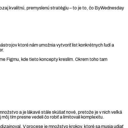
ozaj kvalitnú, premyslenú stratégiu – to je to, čo ByWednesday
trojov ktoré nám umožnia vytvoriť list konkrétnych ľudí a
r.
ívame Figmu, kde tieto koncepty kreslím. Okrem toho tam
nožstvo a je lákavé stále skúšať nové, pretože je v nich veľká
 môj tím presne vedeli čo robiť a limitovali komplexitu.
dizajnoval. V procese je množstvo krokov, ktoré sa musia udiať