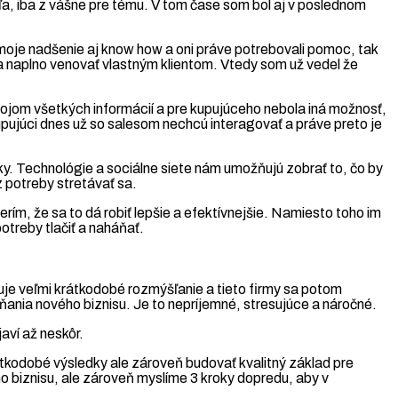
a, iba z vášne pre tému. V tom čase som bol aj v poslednom
je nadšenie aj know how a oni práve potrebovali pomoc, tak
l sa naplno venovať vlastným klientom. Vtedy som už vedel že
rojom všetkých informácií a pre kupujúceho nebola iná možnosť,
upujúci dnes už so salesom nechcú interagovať a práve preto je
áky. Technológie a sociálne siete nám umožňujú zobrať to, čo by
ez potreby stretávať sa.
, že sa to dá robiť lepšie a efektívnejšie. Namiesto toho im
otreby tlačiť a naháňať.
e veľmi krátkodobé rozmýšľanie a tieto firmy sa potom
áňania nového biznisu. Je to nepríjemné, stresujúce a náročné.
aví až neskôr.
tkodobé výsledky ale zároveň budovať kvalitný základ pre
ho biznisu, ale zároveň myslíme 3 kroky dopredu, aby v