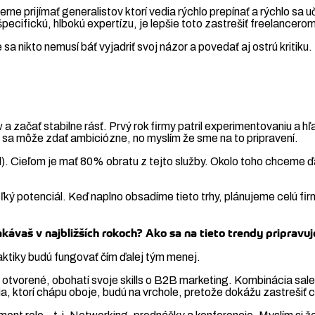
erne prijímať generalistov ktorí vedia rýchlo prepínať a rýchlo sa u
pecifickú, hlbokú expertízu, je lepšie toto zastrešiť freelancero
sa nikto nemusí báť vyjadriť svoj názor a povedať aj ostrú kritiku
 a začať stabilne rásť. Prvý rok firmy patril experimentovaniu a h
 sa môže zdať ambiciózne, no myslím že sme na to pripravení.
l). Cieľom je mať 80% obratu z tejto služby. Okolo toho chceme ď
eľký potenciál. Keď naplno obsadíme tieto trhy, plánujeme celú f
kávaš v najbližších rokoch?
Ako sa na tieto trendy priprav
aktiky budú fungovať čím ďalej tým menej.
oči otvorené, obohatí svoje skills o B2B marketing. Kombinácia s
a, ktorí chápu oboje, budú na vrchole, pretože dokážu zastrešiť 