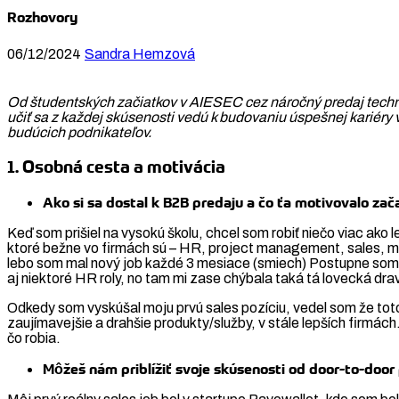
Rozhovory
06/12/2024
Sandra Hemzová
Od študentských začiatkov v AIESEC cez náročný predaj techno
učiť sa z každej skúsenosti vedú k budovaniu úspešnej kariéry 
budúcich podnikateľov.
1. Osobná cesta a motivácia
Ako si sa dostal k B2B predaju a čo ťa motivovalo zača
Keď som prišiel na vysokú školu, chcel som robiť niečo viac ak
ktoré bežne vo firmách sú – HR, project management, sales, mar
lebo som mal nový job každé 3 mesiace (smiech) Postupne som a
aj niektoré HR roly, no tam mi zase chýbala taká tá lovecká dra
Odkedy som vyskúšal moju prvú sales pozíciu, vedel som že toto
zaujímavejšie a drahšie produkty/služby, v stále lepších firmác
čo robia.
Môžeš nám priblížiť svoje skúsenosti od door-to-door 