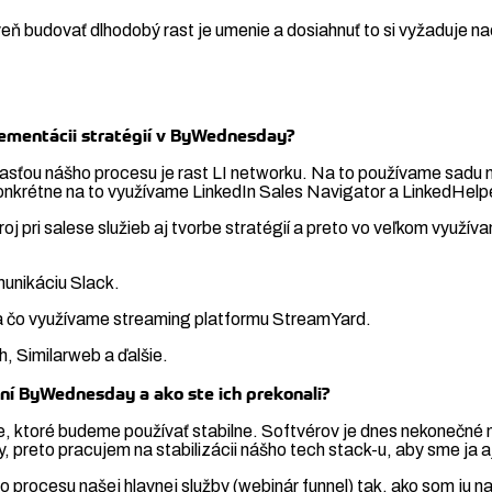
ň budovať dlhodobý rast je umenie a dosiahnuť to si vyžaduje na
plementácii stratégií v ByWednesday?
sťou nášho procesu je rast LI networku. Na to používame sadu nás
Konkrétne na to využívame LinkedIn Sales Navigator a LinkedHelpe
roj pri salese služieb aj tvorbe stratégií a preto vo veľkom využ
munikáciu Slack.
na čo využívame streaming platformu StreamYard.
, Similarweb a ďalšie.
aní ByWednesday a ako ste ich prekonali?
e, ktoré budeme používať stabilne. Softvérov je dnes nekonečné m
uly, preto pracujem na stabilizácii nášho tech stack-u, aby sme ja aj
procesu našej hlavnej služby (webinár funnel) tak, ako som ju na