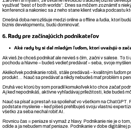
Zároveň si myslím, že uvidíme revolúciu tradičnej biznis developm
využívať “best of both worlds”. Dnes sa môžem zoznámiť s niekým
konferencii a nakoniec sa z neho stane klient vďaka podcastu k
Dnešná doba nerozlišuje medzi online a offline a ľudia, ktorí bud
biznis developmentu, budú dominovať.
6. Rady pre začínajúcich podnikateľov
Aké rady by si dal mladým ľuďom, ktorí uvažujú o zač
Ak vieš že chceš podnikať ale nevieš s čím, začni v salese. To 
pochodu a hlavne – budeš vedieť predávať – seba, svoje myšlienk
Akékoľvek podnikanie robíš, stále predávaš – kvalitným ľuďom p
produkt… Nauč sa predávať a nikdy nebudeš mať problém s pen
Druhá vec ktorú by som poradil komukoľvek kto chce začať podnik
Aj keď nepodnikáš, aktívne vyhľadávaj príležitosti, kde budeš 
Nauč sa písať a prestaň sa spoliehať vo všetkom na ChatGPT. Pís
podstate myslenie – keď píšeš prehlbuješ svoju vlastnú expertíz
všetko za seba nechal robiť AI.
Rovnicu čas = peniaze si vymaž z hlavy. Podnikanie nie je o tom
odíde a ja nebudem mať peniaze. Podnikanie v dobe digitálnej 