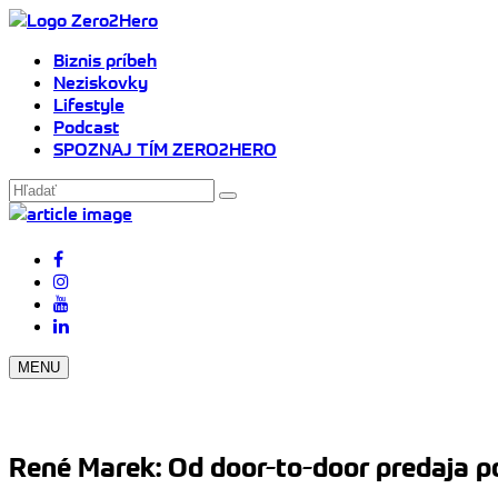
Biznis príbeh
Neziskovky
Lifestyle
Podcast
SPOZNAJ TÍM ZERO2HERO
MENU
René Marek: Od door-to-door predaja p