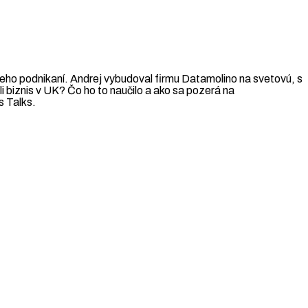
o jeho podnikaní. Andrej vybudoval firmu Datamolino na svetovú, s
i biznis v UK? Čo ho to naučilo a ako sa pozerá na
s Talks.