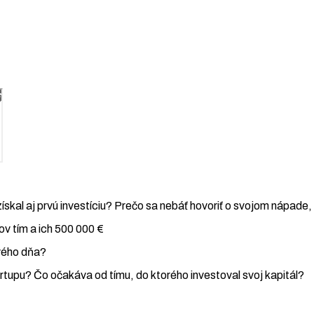
získal aj prvú investíciu? Prečo sa nebáť hovoriť o svojom nápade
ov tím a ich 500 000 €
rvého dňa?
rtupu? Čo očakáva od tímu, do ktorého investoval svoj kapitál?