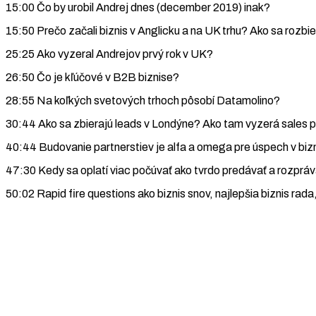
15:00 Čo by urobil Andrej dnes (december 2019) inak?
15:50 Prečo začali biznis v Anglicku a na UK trhu? Ako sa rozbi
25:25 Ako vyzeral Andrejov prvý rok v UK?
26:50 Čo je kľúčové v B2B biznise?
28:55 Na koľkých svetových trhoch pôsobí Datamolino?
30:44 Ako sa zbierajú leads v Londýne? Ako tam vyzerá sales 
40:44 Budovanie partnerstiev je alfa a omega pre úspech v biz
47:30 Kedy sa oplatí viac počúvať ako tvrdo predávať a rozpráv
50:02 Rapid fire questions ako biznis snov, najlepšia biznis rad