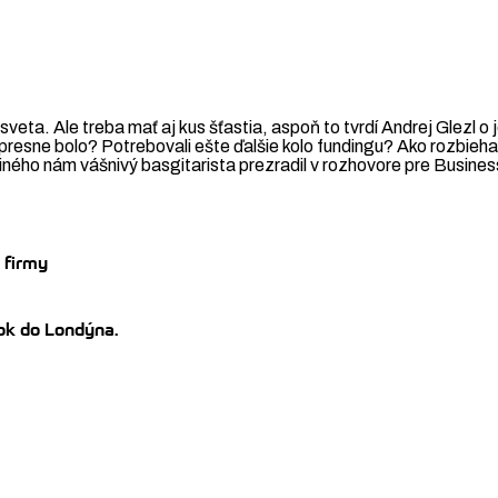
sveta. Ale treba mať aj kus šťastia, aspoň to tvrdí Andrej Glezl 
presne bolo? Potrebovali ešte ďalšie kolo fundingu? Ako rozbiehal
ého nám vášnivý basgitarista prezradil v rozhovore pre Busines
e firmy
rok do Londýna.