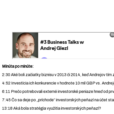
Minúta po minúte:
2:30 Aké boli začiatky biznisu v 2013 či 2014, keď Andrejov tím 
4:52 Investícia ich konkurencie v hodnote 10 mil GBP vs. Andrej
6:11 Prečo potrebovali externé investorské peniaze hneď od p
7:45 Čo sa deje po „príchode“ investorských peňazí na účet sta
13:18 Aká bola stratégia využitia investorských peňazí?