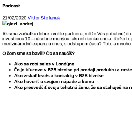
Podcast
21/02/2020
Viktor Stefanak
Ak si na začiatku dobre zvolíte partnera, môže Vás potiahnuť do 
investíciou 10 – násobne menšou, ako ich konkurencia. Koľko to 
medzinárodnú expanziu dnes, s odstupom času? Toto a mnoho in
O čom sme sa bavili? Čo sa naučíš?
Ako sa robí sales v Londýne
Čo je kľúčové v B2B biznise pri predaji produktu a rast
Ako získať leads a kontakty v B2B biznise
Ako hovoriť o svojom nápade a komu
Ako presvedčiť svoju tehotnú ženu, že sa sťahuješ na 