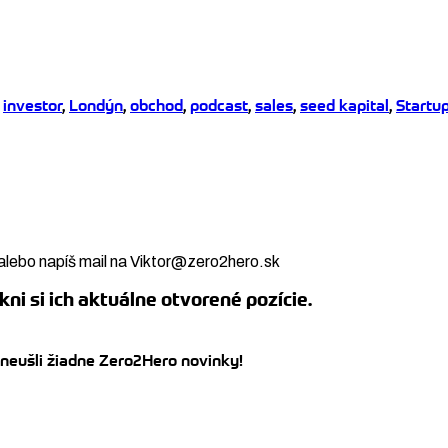
,
investor
,
Londýn
,
obchod
,
podcast
,
sales
,
seed kapital
,
Startu
alebo napíš mail na Viktor@zero2hero.sk
kni si ich aktuálne otvorené pozície.
 neušli žiadne Zero2Hero novinky!