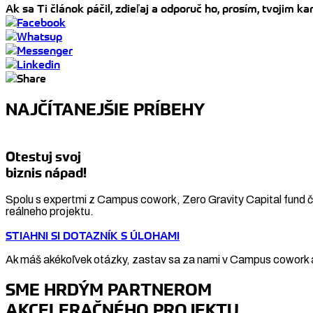
Ak sa Ti článok páčil, zdieľaj a odporuč ho, prosím, tvojim 
NAJČÍTANEJŠIE PRÍBEHY
Otestuj svoj
biznis nápad!
Spolu s expertmi z Campus cowork, Zero Gravity Capital fund či
reálneho projektu.
STIAHNI SI DOTAZNÍK S ÚLOHAMI
Ak máš akékoľvek otázky, zastav sa za nami v Campus cowork a
SME HRDÝM PARTNEROM
AKCELERAČNÉHO PROJEKTU