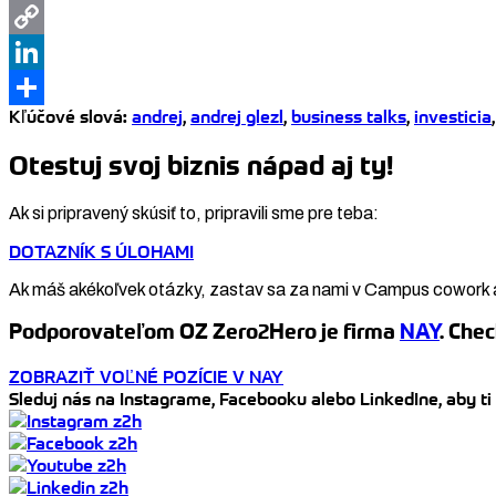
Gmail
Copy
Link
LinkedIn
Kľúčové slová
:
andrej
,
andrej glezl
,
business talks
,
investicia
Share
Otestuj svoj biznis nápad aj ty!
Ak si pripravený skúsiť to, pripravili sme pre teba:
DOTAZNÍK S ÚLOHAMI
Ak máš akékoľvek otázky, zastav sa za nami v Campus cowork 
Podporovateľom OZ Zero2Hero je firma
NAY
. Chec
ZOBRAZIŤ VOĽNÉ POZÍCIE V NAY
Sleduj nás na Instagrame, Facebooku alebo LinkedIne, aby ti