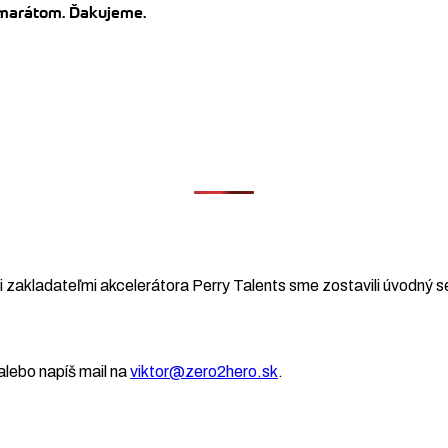
kamarátom. Ďakujeme.
 zakladateľmi akcelerátora Perry Talents sme zostavili úvodný se
lebo napíš mail na
viktor@zero2hero.sk
.