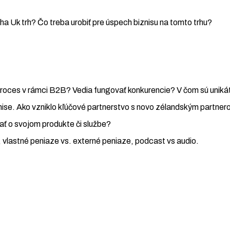
eha Uk trh? Čo treba urobiť pre úspech biznisu na tomto trhu?
proces v rámci B2B? Vedia fungovať konkurencie? V čom sú unik
nise. Ako vzniklo kľúčové partnerstvo s novo zélandským partner
ať o svojom produkte či službe?
a, vlastné peniaze vs. externé peniaze, podcast vs audio.