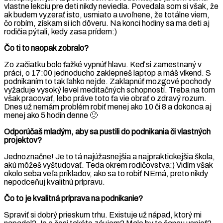
vlastne lekciu pre deti nikdy neviedla. Povedala som si však, že
ak budem vyzerať isto, usmiato a uvoľnene, že totálne viem,
čo robím, získam si ich dôveru. Na konci hodiny sa ma deti aj
rodičia pýtali, kedy zasa prídem:)
Čo ti to naopak zobralo?
Zo začiatku bolo ťažké vypnúť hlavu. Keď si zamestnaný v
práci, o 17:00 jednoducho zaklepneš laptop a máš víkend. S
podnikaním to tak ľahko nejde. Zaklapnúť mozgové pochody
vyžaduje vysoký level meditačných schopností. Treba na tom
však pracovať, lebo práve toto ťa vie obrať o zdravý rozum.
Dnes už nemám problém robiť menej ako 10 či 8 a dokonca aj
menej ako 5 hodín denne 🙂
Odporúčaš mladým, aby sa pustili do podnikania či vlastných
projektov?
Jednoznačne! Je to tá najúžasnejšia a najpraktickejšia škola,
akú môžeš vyštudovať. Teda okrem rodičovstva:) Vidím však
okolo seba veľa príkladov, ako sa to robiť NEmá, preto nikdy
nepodceňuj kvalitnú prípravu.
Čo to je kvalitná príprava na podnikanie?
Spraviť si dobrý prieskum trhu. Existuje už nápad, ktorý mi