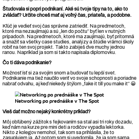
Študovala si popri podnikaní. Aké sú tvoje tipy na to, ako to
zvládať? Určite chceš mať aj voľný čas, priateľa, a podobne.
Kľúč je vedieť svoj čas správne zatriediť. Na predmetoch,
ktoré ma nezaujímajú a sú „len do počtu“ byť len v nutných
prípadoch. Na predmetoch, ktoré ma zaujímajú, byť prítomná
a snažiť sa všetky case studies, analýzy a štúdie vrámci školy
robiť na ten svoj projekt. Takto zabiješ dve muchy jednou
ranou. Napríklad ja som si takto napísala diplomovku.
Čo ti dáva podnikanie?
Možnosť ísť si za svojím snom a budovať tu lepší svet.
Podnikanie ma tiež naučilo veriť vo svoje schopnosti a poriadne
nabrať odvahu, aj keď niekedy štýlom „fake it till you make it“ 😀
Networking po prednáške v The Spot
Vieš dať možno nejaký konkrétny príklad?
Môj obľúbený zážitok s fejkovaním sa stal asi tri roky dozadu,
keď nám na kurze pre mini deti a rodičov vypadla lektorka.
Nikto z kolegov nemohol, tak som sa prihlásila, že to
zasuplujem ja. Až potom som si uvedomila, že ja som sama