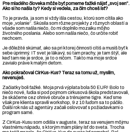
Pre mladého človeka môže byť pomerne ťažké nájsť „svoj sen“.
Ako si ho našla ty? Kedy si vedela, za čím chceš ísť?
To je pravda, ja som si vždy išla cestou, ktorú som cítila ako
moje „volanie“. Skúsila som rôzne projekty z rôznych oblastí a
všade som našla niečo, čo mi doplnilo mozaiku môjho
životného poslania. Alebo som našla niečo, čo určite robiť
nechcem.
Je dôležité skúmať, ako sa pri ktorej činnosti cítiš a musíš byť k
sebe úprimný. IT svet je lákavý, sú tam prachy, je tam štýl, ale
keď tam nie je srdce, je to o ničom. Takto ma moje srdce
zavialo práve k malým deťom.
Ako pokračoval CirKus-Kus? Teraz sa tomu už, myslím,
nevenuješ.
Začiatky boli ťažké. Moja prvá výplata bola 50 EUR! Bolo to
niečo nové, ľudia si pod pojmom cirkusová škola predstavovali,
že skáčeme cez ohnivé obruče a trénujeme tigre. Keď sme
však pre klienta spravili workshop, 9 z 10 ľuďom sa to páčilo.
Ďalší rok nás už agentúry začali oslovovať s požiadavkami o
program samé.
Z CirKus-Kusu som odišla v auguste, teraz sa venujem môjmu
vlastnému nápadu, s ktorým mám plány ísť do sveta. Trocha