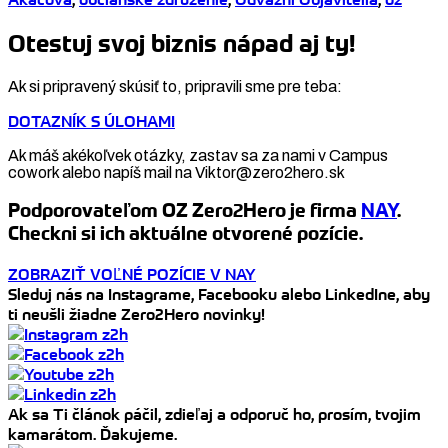
Otestuj svoj biznis nápad aj ty!
Ak si pripravený skúsiť to, pripravili sme pre teba:
DOTAZNÍK S ÚLOHAMI
Ak máš akékoľvek otázky, zastav sa za nami v Campus
cowork alebo napíš mail na Viktor@zero2hero.sk
Podporovateľom OZ Zero2Hero je firma
NAY
.
Checkni si ich aktuálne otvorené pozície.
ZOBRAZIŤ VOĽNÉ POZÍCIE V NAY
Sleduj nás na Instagrame, Facebooku alebo LinkedIne, aby
ti neušli žiadne Zero2Hero novinky!
Ak sa Ti článok páčil, zdieľaj a odporuč ho, prosím, tvojim
kamarátom. Ďakujeme.