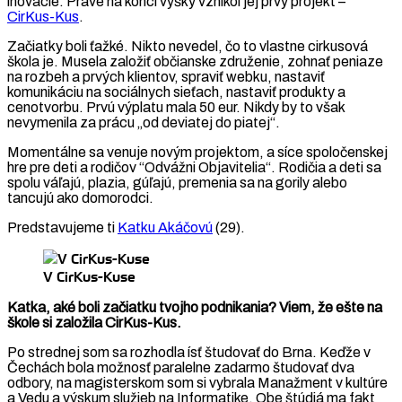
inovácie. Práve na konci výšky vznikol jej prvý projekt –
CirKus-Kus
.
Začiatky boli ťažké. Nikto nevedel, čo to vlastne cirkusová
škola je. Musela založiť občianske združenie, zohnať peniaze
na rozbeh a prvých klientov, spraviť webku, nastaviť
komunikáciu na sociálnych sieťach, nastaviť produkty a
cenotvorbu. Prvú výplatu mala 50 eur. Nikdy by to však
nevymenila za prácu „od deviatej do piatej“.
Momentálne sa venuje novým projektom, a síce spoločenskej
hre pre deti a rodičov “Odvážni Objavitelia“. Rodičia a deti sa
spolu váľajú, plazia, gúľajú, premenia sa na gorily alebo
tancujú ako domorodci.
Predstavujeme ti
Katku Akáčovú
(29).
V CirKus-Kuse
Katka, aké boli začiatku tvojho podnikania? Viem, že ešte na
škole si založila CirKus-Kus.
Po strednej som sa rozhodla ísť študovať do Brna. Keďže v
Čechách bola možnosť paralelne zadarmo študovať dva
odbory, na magisterskom som si vybrala Manažment v kultúre
a Vedu a výskum služieb na Informatike. Obe štúdiá ma fakt