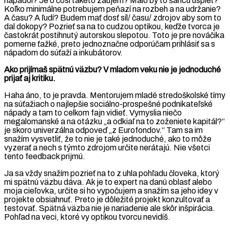
napadol? Je o čosi takéto záujem? Malo by to šancu uspieť?
Koľko minimálne potrebujem peňazí na rozbeh a na udržanie?
A času? A ľudí? Budem mať dosť síl/ času/ zdrojov aby som to
dal dokopy? Pozrieť sa na to cudzou optikou, keďže tvorca je
častokrát postihnutý autorskou slepotou. Toto je pre nováčika
pomerne ťažké, preto jednoznačne odporúčam prihlásiť sa s
nápadom do súťaží a inkubátorov.
Ako prijímaš spätnú väzbu? V mladom veku nie je jednoduché
prijať aj kritiku.
Haha áno, to je pravda. Mentorujem mladé stredoškolské tímy
na súťažiach o najlepšie sociálno-prospešné podnikateľské
nápady a tam to celkom fajn vidieť. Vymyslia niečo
megalomanské a na otázku „a odkiaľ na to zoženiete kapitál?“
je skoro univerzálna odpoveď „z Eurofondov.“ Tam sa im
snažím vysvetliť, že to nie je také jednoduché, ako to môže
vyzerať a nech s týmto zdrojom určite nerátajú. Nie všetci
tento feedback prijmú.
Ja sa vždy snažím pozrieť na to z uhla pohľadu človeka, ktorý
mi spätnú väzbu dáva. Ak je to expert na danú oblasť alebo
moja cieľovka, určite si ho vypočujem a snažím sa jeho idey v
projekte obsiahnuť. Preto je dôležité projekt konzultovať a
testovať. Spätná väzba nie je nariadenie ale skôr inšpirácia.
Pohľad na veci, ktoré vy optikou tvorcu nevidíš.