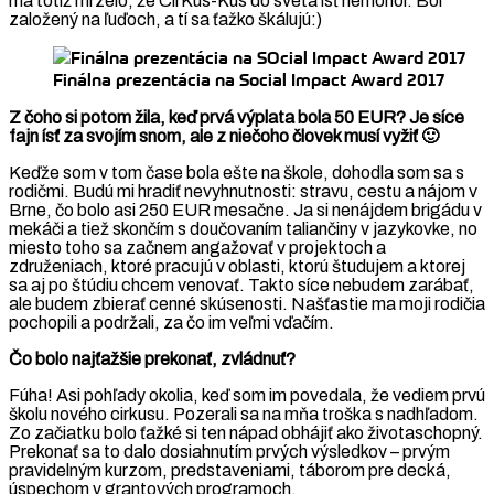
ma totiž mrzelo, že CirKus-Kus do sveta ísť nemohol. Bol
založený na ľuďoch, a tí sa ťažko škálujú:)
Finálna prezentácia na Social Impact Award 2017
Z čoho si potom žila, keď prvá výplata bola 50 EUR? Je síce
fajn ísť za svojím snom, ale z niečoho človek musí vyžiť 🙂
Keďže som v tom čase bola ešte na škole, dohodla som sa s
rodičmi. Budú mi hradiť nevyhnutnosti: stravu, cestu a nájom v
Brne, čo bolo asi 250 EUR mesačne. Ja si nenájdem brigádu v
mekáči a tiež skončím s doučovaním taliančiny v jazykovke, no
miesto toho sa začnem angažovať v projektoch a
združeniach, ktoré pracujú v oblasti, ktorú študujem a ktorej
sa aj po štúdiu chcem venovať. Takto síce nebudem zarábať,
ale budem zbierať cenné skúsenosti. Našťastie ma moji rodičia
pochopili a podržali, za čo im veľmi vďačím.
Čo bolo najťažšie prekonať, zvládnuť?
Fúha! Asi pohľady okolia, keď som im povedala, že vediem prvú
školu nového cirkusu. Pozerali sa na mňa troška s nadhľadom.
Zo začiatku bolo ťažké si ten nápad obhájiť ako životaschopný.
Prekonať sa to dalo dosiahnutím prvých výsledkov – prvým
pravidelným kurzom, predstaveniami, táborom pre decká,
úspechom v grantových programoch.