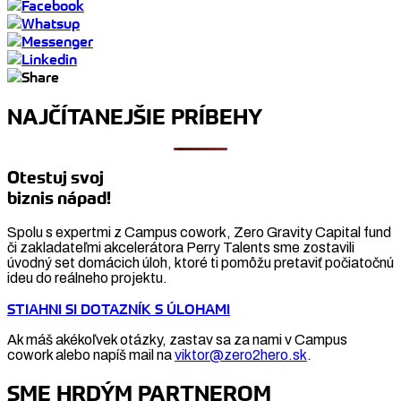
NAJČÍTANEJŠIE PRÍBEHY
Otestuj svoj
biznis nápad!
Spolu s expertmi z Campus cowork, Zero Gravity Capital fund
či zakladateľmi akcelerátora Perry Talents sme zostavili
úvodný set domácich úloh, ktoré ti pomôžu pretaviť počiatočnú
ideu do reálneho projektu.
STIAHNI SI DOTAZNÍK S ÚLOHAMI
Ak máš akékoľvek otázky, zastav sa za nami v Campus
cowork alebo napíš mail na
viktor@zero2hero.sk
.
SME HRDÝM PARTNEROM