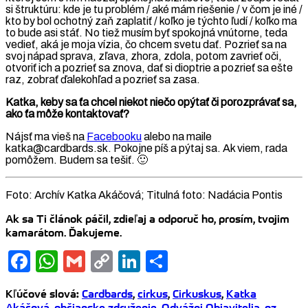
si štruktúru: kde je tu problém / aké mám riešenie / v čom je iné /
kto by bol ochotný zaň zaplatiť / koľko je týchto ľudí / koľko ma
to bude asi stáť. No tiež musím byť spokojná vnútorne, teda
vedieť, aká je moja vízia, čo chcem svetu dať. Pozrieť sa na
svoj nápad sprava, zľava, zhora, zdola, potom zavrieť oči,
otvoriť ich a pozrieť sa znova, dať si dioptrie a pozrieť sa ešte
raz, zobrať ďalekohľad a pozrieť sa zasa.
Katka, keby sa ťa chcel niekot niečo opýtať či porozprávať sa,
ako ťa môže kontaktovať?
Nájsť ma vieš na
Facebooku
alebo na maile
katka@cardbards.sk. Pokojne píš a pýtaj sa. Ak viem, rada
pomôžem. Budem sa tešiť. 🙂
Foto: Archív Katka Akáčová; Titulná foto: Nadácia Pontis
Ak sa Ti článok páčil, zdieľaj a odporuč ho, prosím, tvojim
kamarátom. Ďakujeme.
Facebook
WhatsApp
Gmail
Copy
LinkedIn
Share
Link
Kľúčové slová
:
Cardbards
,
cirkus
,
Cirkuskus
,
Katka
Akáčová
,
občianske združenie
,
Odvážni Objavitelia
,
oz