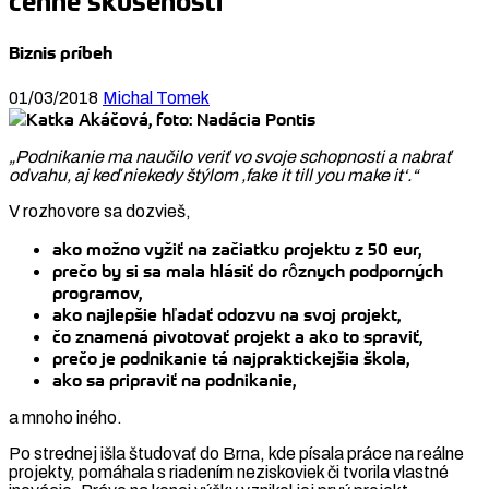
cenné skúsenosti
Biznis príbeh
01/03/2018
Michal Tomek
„Podnikanie ma naučilo veriť vo svoje schopnosti a nabrať
odvahu, aj keď niekedy štýlom ,fake it till you make it‘.“
V rozhovore sa dozvieš,
ako možno vyžiť na začiatku projektu z 50 eur,
prečo by si sa mala hlásiť do rôznych podporných
programov,
ako najlepšie hľadať odozvu na svoj projekt,
čo znamená pivotovať projekt a ako to spraviť,
prečo je podnikanie tá najpraktickejšia škola,
ako sa pripraviť na podnikanie,
a mnoho iného.
Po strednej išla študovať do Brna, kde písala práce na reálne
projekty, pomáhala s riadením neziskoviek či tvorila vlastné