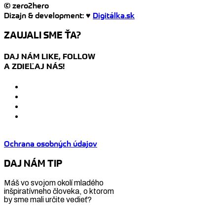
© zero2hero
Dizajn & development: ♥
Digitálka.sk
ZAUJALI SME ŤA?
DAJ NÁM LIKE, FOLLOW
A ZDIEĽAJ NÁS!
Ochrana osobných údajov
DAJ NÁM TIP
Máš vo svojom okolí mladého
inšpiratívneho človeka, o ktorom
by sme mali určite vedieť?