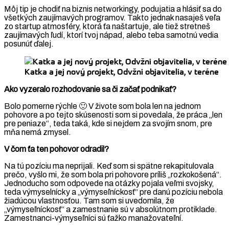
Môj tip je chodiť na biznis networkingy, podujatia a hlásiť sa do
všetkých zaujímavých programov. Takto jednak nasaješ veľa
zo startup atmosféry, ktorá ťa naštartuje, ale tiež stretneš
zaujímavých ľudí, ktorí tvoj nápad, alebo teba samotnú vedia
posunúť ďalej.
Katka a jej nový projekt, Odvžni objavitelia, v teréne
Ako vyzeralo rozhodovanie sa či začať podnikať?
Bolo pomerne rýchle 🙂 V živote som bola len na jednom
pohovore a po tejto skúsenosti som si povedala, že práca „len
pre peniaze“, teda taká, kde si nejdem za svojím snom, pre
mňa nemá zmysel.
V čom ťa ten pohovor odradil?
Na tú pozíciu ma neprijali. Keď som si spätne rekapitulovala
prečo, vyšlo mi, že som bola pri pohovore príliš „rozkokošená“.
Jednoducho som odpovede na otázky pojala veľmi svojsky,
teda výmyselnícky a „výmyseľníckosť“ pre danú pozíciu nebola
žiadúcou vlastnosťou. Tam som si uvedomila, že
„výmyseľníckosť“ a zamestnanie sú v absolútnom protiklade.
Zamestnanci-výmyseľníci sú ťažko manažovateľní.