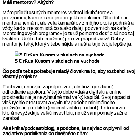
Máš mentorov? Akých?
Mám príležitostných mentorov vrámci inkubátorov a
programov, kam sa s mojimi projektami hlásim. Dlhodobého
mentora nemám, ale veľa kamarátov z môjho okolia podniká a
vždy, keď si nie som istá čo a ako ďalej, pozvem ich na kafe:)
Mentoringových programov je tu už pomerne dosť a sú naozaj
kvalitné. Určite túto možnosť pre svoj nápad využi! Dobrý
mentor je taký, ktorý v tebe nájde a naštartuje tvoje lepšie ja.
S CirKus-Kusom v školách na východe
Čo podľa teba potrebuje mladý človek na to, aby rozbehol svoj
vlastný projekt?
Fantáziu, energiu, zápal pre vec, ale tiež trpezlivosť,
odhodlanie a pokoru. V tejto dobe vďaka digitálu a online
prostrediu nie je nevyhnutné mať veľký kapitál. Svoj nápad si
vieš rýchlo otestovať a vyvinúť v podobe minimálneho
preživšieho produktu (minimal viable product), teda verzie,
ktorá nevyžaduje veľkú investíciu, no už vám pomaly začne
zarábať.
Aká kniha/podcast/blog, a podobne, ťa najviac ovplyvnili od
začiatkov podnikania do dnešného dňa?