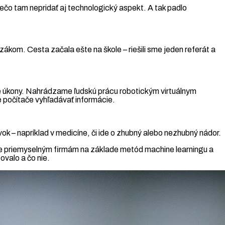
rečo tam nepridať aj technologický aspekt. A tak padlo
m. Cesta začala ešte na škole – riešili sme jeden referát a
ne úkony. Nahrádzame ľudskú prácu robotickým virtuálnym
me počítače vyhľadávať informácie.
ok – napríklad v medicíne, či ide o zhubný alebo nezhubný nádor.
me priemyselným firmám na základe metód machine learningu a
ovalo a čo nie.