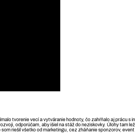
alo tvorenie vecí a vytváranie hodnoty, čo zahŕňalo aj prácu s in
zvoji, odporúčam, aby išiel na stáž do neziskovky. Úlohy tam lež
tene som riešil všetko od marketingu, cez zháňanie sponzorov, eve