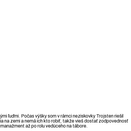
ými ľuďmi. Počas výšky som v rámci neziskovky Trojsten riešil
ia na zemi a nemá ich kto robiť, takže vieš dostať zodpovednosť
nt manažment až po rolu vedúceho na tábore.