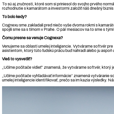
To sú aj zručnosti, ktoré som si priniesol do svojho prvého no
rozhodnutie s kamarátom a investormi založiť náš dnešný biznis
To bolo kedy?
Cognexu sme zakladali pred niečo vyše dvoma rokmi s kamaráto
spojili sme sa s tímom v Prahe. O pár mesiacov na to sme s tými
Čomu presne sa venuje Cognexa?
Venujeme sa oblasti umelej inteligencie. Vytvárame softvér p
asistentom, ktorý túto ľudskú prácu buď nahradí alebo ju aspoň 
Vieš to vysvetliť?
„Učíme počítače vidieť“ znamená, že vytvárame softvér, ktorý je
„Učíme počítače vyhľadávať informácie“ znamená vytváranie so
umelej inteligencie identifikovať, prečo sa im kazia výsledky. N