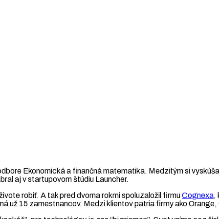
bore Ekonomická a finančná matematika. Medzitým si vyskúšal s
bral aj v startupovom štúdiu Launcher.
živote robiť. A tak pred dvoma rokmi spoluzaložil firmu
Cognexa
,
á už 15 zamestnancov. Medzi klientov patria firmy ako Orange,