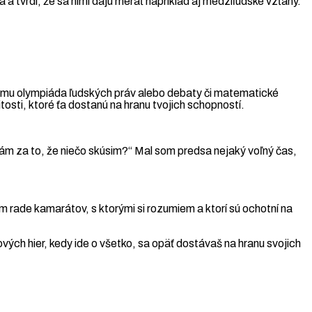
a tvrdí, že sa nimi dajú merať napríklad aj medziľudské vzťahy.
K tomu olympiáda ľudských práv alebo debaty či matematické
tosti, ktoré ťa dostanú na hranu tvojich schopností.
dám za to, že niečo skúsim?“ Mal som predsa nejaký voľný čas,
m rade kamarátov, s ktorými si rozumiem a ktorí sú ochotní na
vých hier, kedy ide o všetko, sa opäť dostávaš na hranu svojich