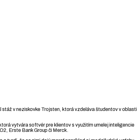
táž v neziskovke Trojsten, ktorá vzdeláva študentov v oblasti
 ktorá vytvára softvér pre klientov s využitím umelej inteligencie
 O2, Erste Bank Group či Merck.