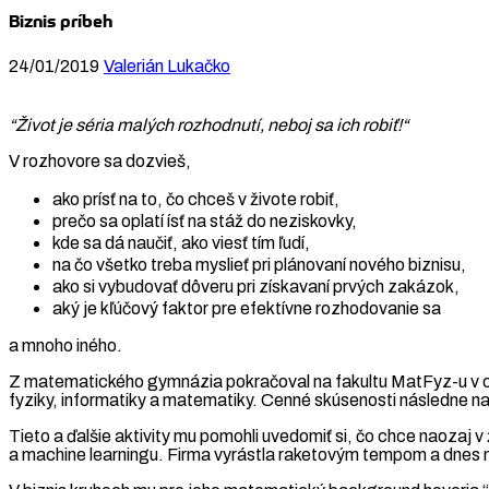
Biznis príbeh
24/01/2019
Valerián Lukačko
“Život je séria malých rozhodnutí, neboj sa ich robiť!“
V rozhovore sa dozvieš,
ako prísť na to, čo chceš v živote robiť,
prečo sa oplatí ísť na stáž do neziskovky,
kde sa dá naučiť, ako viesť tím ľudí,
na čo všetko treba myslieť pri plánovaní nového biznisu,
ako si vybudovať dôveru pri získavaní prvých zakázok,
aký je kľúčový faktor pre efektívne rozhodovanie sa
a mnoho iného.
Z matematického gymnázia pokračoval na fakultu MatFyz-u v od
fyziky, informatiky a matematiky. Cenné skúsenosti následne na
Tieto a ďalšie aktivity mu pomohli uvedomiť si, čo chce naozaj v 
a machine learningu.
Firma vyrástla raketovým tempom a dnes m