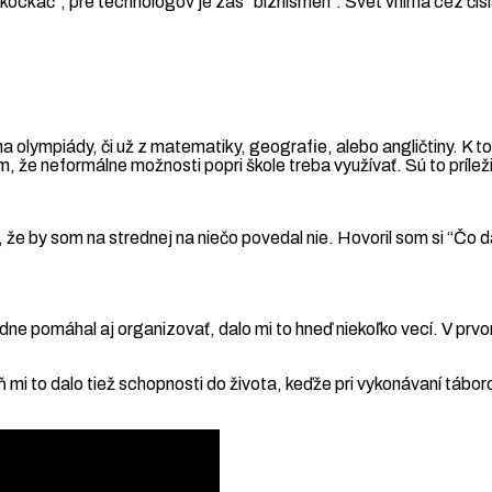
ckáč”, pre technológov je zas “biznismen”. Svet vníma cez čísla 
 na olympiády, či už z matematiky, geografie, alebo angličtiny. 
 že neformálne možnosti popri škole treba využívať. Sú to príleži
že by som na strednej na niečo povedal nie. Hovoril som si “Čo 
ne pomáhal aj organizovať, dalo mi to hneď niekoľko vecí. V prvo
mi to dalo tiež schopnosti do života, keďže pri vykonávaní táboro