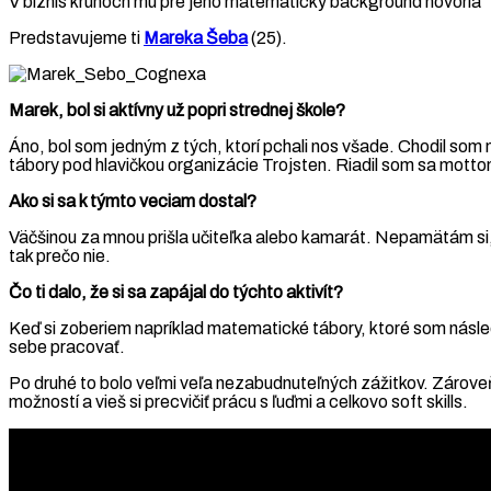
V biznis kruhoch mu pre jeho matematický background hovoria “ko
Predstavujeme ti
Mareka Šeba
(25).
Marek, bol si aktívny už popri strednej škole?
Áno, bol som jedným z tých, ktorí pchali nos všade. Chodil som
tábory pod hlavičkou organizácie Trojsten. Riadil som sa mottom,
Ako si sa k týmto veciam dostal?
Väčšinou za mnou prišla učiteľka alebo kamarát. Nepamätám si, 
tak prečo nie.
Čo ti dalo, že si sa zapájal do týchto aktivít?
Keď si zoberiem napríklad matematické tábory, ktoré som násled
sebe pracovať.
Po druhé to bolo veľmi veľa nezabudnuteľných zážitkov. Zároveň 
možností a vieš si precvičiť prácu s ľuďmi a celkovo soft skills.