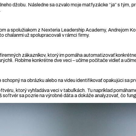
rmálneho džobu. Následne sa ozvalo moje matfyzácke “ja” s tým, p
.
m a spolužiakom z Nexteria Leadership Academy, Andrejom Kozáko
to chalanmi už spolupracovali v rámci firmy.
re firemných zákazníkov, ktorý im pomáha automatizovať konkrét
urýchli. Robíme konkrétne dve veci – učíme počítače vidieť a učí
 schopný na obrázku alebo na videu identifikovať opakujúci sa prv
ftvéru, ktorý vyhľadáva veci v tabuľkách. Tu napríklad pomáha
áš softvér sa pozrie na výrobné dáta a dokáže analyzovať, čo fung