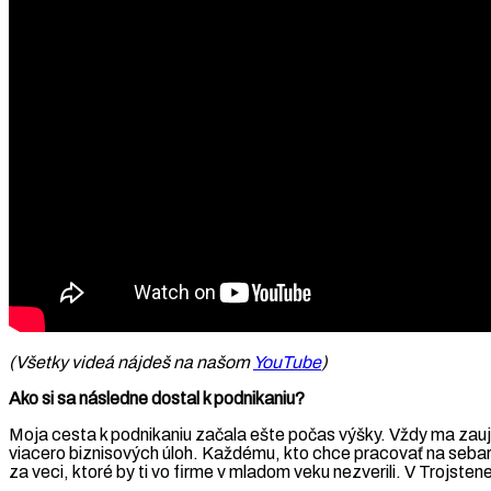
(Všetky videá nájdeš na našom
YouTube
)
Ako si sa následne dostal k podnikaniu?
Moja cesta k podnikaniu začala ešte počas výšky. Vždy ma zaujím
viacero biznisových úloh. Každému, kto chce pracovať na sebaro
za veci, ktoré by ti vo firme v mladom veku nezverili. V Trojs