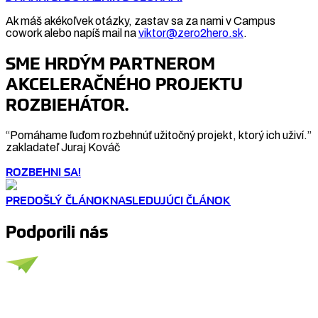
Ak máš akékoľvek otázky, zastav sa za nami v Campus
cowork alebo napíš mail na
viktor@zero2hero.sk
.
SME HRDÝM PARTNEROM
AKCELERAČNÉHO PROJEKTU
ROZBIEHÁTOR.
“Pomáhame ľuďom rozbehnúť užitočný projekt, ktorý ich uživí.”
zakladateľ Juraj Kováč
ROZBEHNI SA!
PREDOŠLÝ ČLÁNOK
NASLEDUJÚCI ČLÁNOK
Podporili nás