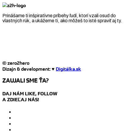
Prinášame ti inšpiratívne príbehy ľudí, ktorí vzali osud do
vlastných rúk, a ukážeme ti, ako môžeš to isté spraviť aj ty.
© zero2hero
Dizajn & development: ♥
Digitálka.sk
ZAUJALI SME ŤA?
DAJ NÁM LIKE, FOLLOW
A ZDIEĽAJ NÁS!