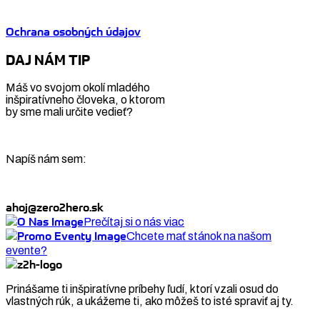
Ochrana osobných údajov
DAJ NÁM TIP
Máš vo svojom okolí mladého
inšpiratívneho človeka, o ktorom
by sme mali určite vedieť?
Napíš nám sem:
ahoj@zero2hero.sk
Prečítaj si o nás viac
Chcete mať stánok na našom
evente?
Prinášame ti inšpiratívne príbehy ľudí, ktorí vzali osud do
vlastných rúk, a ukážeme ti, ako môžeš to isté spraviť aj ty.