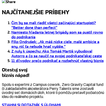
NAJČÍTANEJŠIE PRÍBEHY
Čím by sa mali riadiť všetci začínajúci startupisti?
“Better done than perfect”
Namiesto hľadania letnej brigády som sa pustil rovno
do podnikania
Filip Ondrušek: „Ak máš nízke ciele, malé ambície a
sny, nič ťa nebude hnať vyššie.“
Z nuly k úspechu: Ako Tomáš Martiš vybudoval
Autorro a čo sa naučil na svojej podnikateľskej ceste
11 dôvodov prečo podnikať a rozbehnúť vlastný biznis
Otestuj svoj
biznis nápad!
Spolu s expertmi z Campus cowork, Zero Gravity Capital fund
či zakladateľmi akcelerátora Perry Talents sme zostavili
úvodný set domácich úloh, ktoré ti pomôžu pretaviť počiatočnú
ideu do reálneho projektu.
STIAHNI SI DOTAZNÍK S ÚLOHAMI