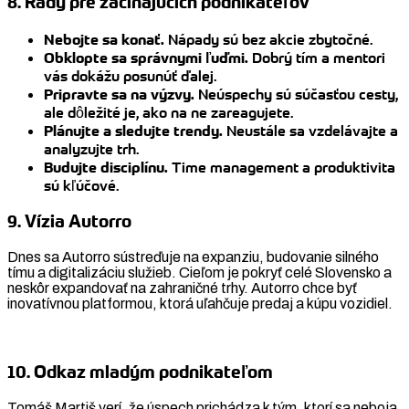
8. Rady pre začínajúcich podnikateľov
Nebojte sa konať.
Nápady sú bez akcie zbytočné.
Obklopte sa správnymi ľuďmi.
Dobrý tím a mentori
vás dokážu posunúť ďalej.
Pripravte sa na výzvy.
Neúspechy sú súčasťou cesty,
ale dôležité je, ako na ne zareagujete.
Plánujte a sledujte trendy.
Neustále sa vzdelávajte a
analyzujte trh.
Budujte disciplínu.
Time management a produktivita
sú kľúčové.
9. Vízia Autorro
Dnes sa Autorro sústreďuje na expanziu, budovanie silného
tímu a digitalizáciu služieb. Cieľom je pokryť celé Slovensko a
neskôr expandovať na zahraničné trhy. Autorro chce byť
inovatívnou platformou, ktorá uľahčuje predaj a kúpu vozidiel.
10. Odkaz mladým podnikateľom
Tomáš Martiš verí, že úspech prichádza k tým, ktorí sa neboja