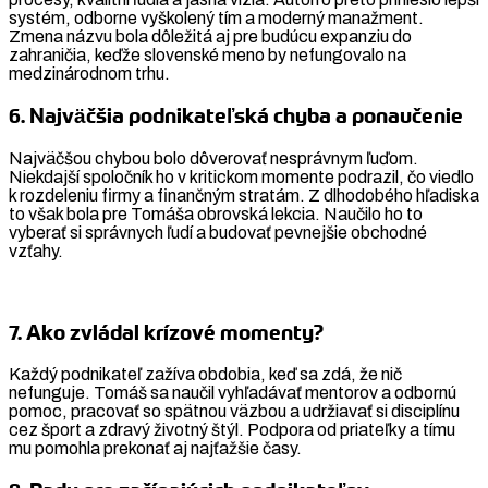
systém, odborne vyškolený tím a moderný manažment.
Zmena názvu bola dôležitá aj pre budúcu expanziu do
zahraničia, keďže slovenské meno by nefungovalo na
medzinárodnom trhu.
6. Najväčšia podnikateľská chyba a ponaučenie
Najväčšou chybou bolo dôverovať nesprávnym ľuďom.
Niekdajší spoločník ho v kritickom momente podrazil, čo viedlo
k rozdeleniu firmy a finančným stratám. Z dlhodobého hľadiska
to však bola pre Tomáša obrovská lekcia. Naučilo ho to
vyberať si správnych ľudí a budovať pevnejšie obchodné
vzťahy.
7. Ako zvládal krízové momenty?
Každý podnikateľ zažíva obdobia, keď sa zdá, že nič
nefunguje. Tomáš sa naučil vyhľadávať mentorov a odbornú
pomoc, pracovať so spätnou väzbou a udržiavať si disciplínu
cez šport a zdravý životný štýl. Podpora od priateľky a tímu
mu pomohla prekonať aj najťažšie časy.