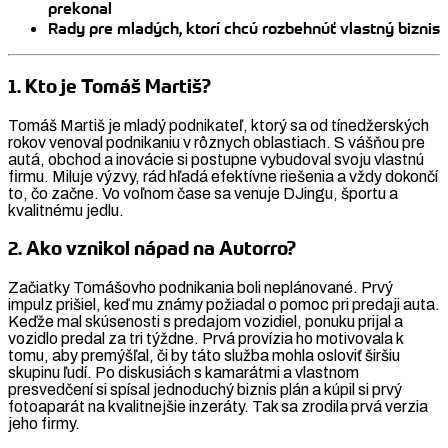
prekonal
Rady pre mladých, ktorí chcú rozbehnúť vlastný biznis
1. Kto je Tomáš Martiš?
Tomáš Martiš je mladý podnikateľ, ktorý sa od tínedžerských
rokov venoval podnikaniu v rôznych oblastiach. S vášňou pre
autá, obchod a inovácie si postupne vybudoval svoju vlastnú
firmu. Miluje výzvy, rád hľadá efektívne riešenia a vždy dokončí
to, čo začne. Vo voľnom čase sa venuje DJingu, športu a
kvalitnému jedlu.
2. Ako vznikol nápad na Autorro?
Začiatky Tomášovho podnikania boli neplánované. Prvý
impulz prišiel, keď mu známy požiadal o pomoc pri predaji auta.
Keďže mal skúsenosti s predajom vozidiel, ponuku prijal a
vozidlo predal za tri týždne. Prvá provízia ho motivovala k
tomu, aby premýšľal, či by táto služba mohla osloviť širšiu
skupinu ľudí. Po diskusiách s kamarátmi a vlastnom
presvedčení si spísal jednoduchý biznis plán a kúpil si prvý
fotoaparát na kvalitnejšie inzeráty. Tak sa zrodila prvá verzia
jeho firmy.