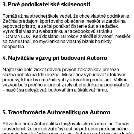
3. Prvé podnikateľské skúsenosti
Tomáš už na strednej škole vedel, že chce vlastné podnikanie.
Začínal predajom športového oblečenia, neskôr si zarobil na
tepovací prístroj a začal ponúkať čistenie áut a sedačiek.
Vytvoril si vlastnú webstránku a facebookovú stránku
TOMMYLUX. Keď dosiahol 18 rokov, založil si živnosť. Neskôr
sa zamestnal, no myšlienka na vlastný biznis ho nikdy
neopustila.
4. Najväčšie výzvy pri budovaní Autorro
Najťažšie bolo získať dôveru prvých zákazníkov, pretože
služba nebola na trhu bežná. Musel tiež vybudovať efektívne
procesy, ktoré by umožnili rýchly a kvalitný predaj áut. Veľkou
výzvou bolo preňho aj prejsť z roly obchodníka na podnikateľa
– naučiť sa delegovať, budovať tím a škálovať firmu.
5. Transformácia Autorealitky na Autorro
Pôvodná firma Autorealitka fungovala ako startup, no Tomáš
si uvedomil, že pre udržateľný rast sú potrebné profesionálne
procesy, kvalitní ľudia a jasná vízia. Autorro preto prinieslo lepší