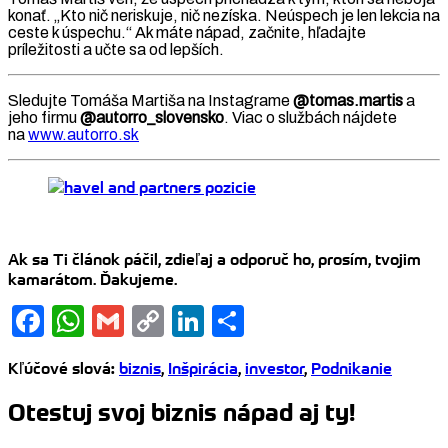
konať. „Kto nič neriskuje, nič nezíska. Neúspech je len lekcia na
ceste k úspechu.“ Ak máte nápad, začnite, hľadajte
príležitosti a učte sa od lepších.
Sledujte Tomáša Martiša na Instagrame
@tomas.martis
a
jeho firmu
@autorro_slovensko
. Viac o službách nájdete
na
www.autorro.sk
Ak sa Ti článok páčil, zdieľaj a odporuč ho, prosím, tvojim
kamarátom. Ďakujeme.
Facebook
WhatsApp
Gmail
Copy
LinkedIn
Share
Link
Kľúčové slová
:
biznis
,
Inšpirácia
,
investor
,
Podnikanie
Otestuj svoj biznis nápad aj ty!