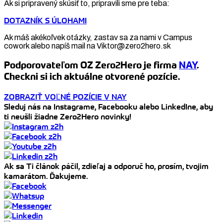
Ak si pripravený skúsiť to, pripravili sme pre teba:
DOTAZNÍK S ÚLOHAMI
Ak máš akékoľvek otázky, zastav sa za nami v Campus
cowork alebo napíš mail na Viktor@zero2hero.sk
Podporovateľom OZ Zero2Hero je firma
NAY
.
Checkni si ich aktuálne otvorené pozície.
ZOBRAZIŤ VOĽNÉ POZÍCIE V NAY
Sleduj nás na Instagrame, Facebooku alebo LinkedIne, aby
ti neušli žiadne Zero2Hero novinky!
Ak sa Ti článok páčil, zdieľaj a odporuč ho, prosím, tvojim
kamarátom. Ďakujeme.