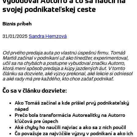
vybudoval Autorro a čo sa naučil na
svojej podnikateľskej ceste
Biznis príbeh
31/01/2025
Sandra Hemzová
Od prvého predaja auta po vlastnú úspešnú firmu. Tomáš
Martiš začínal v podnikaní už ako tínedžer, experimentoval,
učil sa na chybách a postupne vybudoval značku Autorro,
ktorá mení spôsob predaja a kúpy jazdených áut. V tomto
článku sa dozviete, aké výzvy prekonal, aké lekcie si odniesol
a aké rady má pre každého, kto chce začať podnikať.
Čo sa v článku dozviete:
Ako Tomáš začínal a kde prišiel prvý podnikateľský
nápad
Prečo bola transformácia Autorealitky na Autorro
kľúčová pre úspech
Aké chyby ho naučili najviac a ako sa z nich poučil
Čo považuje za najväčšie výzvy v podnikaní a ako ich