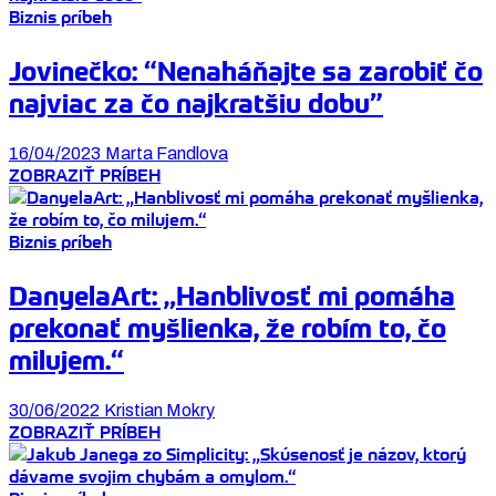
Biznis príbeh
Jovinečko: “Nenaháňajte sa zarobiť čo
najviac za čo najkratšiu dobu”
16/04/2023
Marta Fandlova
ZOBRAZIŤ PRÍBEH
Biznis príbeh
DanyelaArt: „Hanblivosť mi pomáha
prekonať myšlienka, že robím to, čo
milujem.“
30/06/2022
Kristian Mokry
ZOBRAZIŤ PRÍBEH