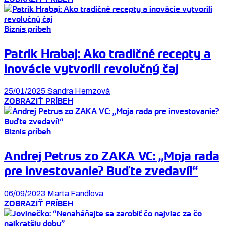
Biznis príbeh
Patrik Hrabaj: Ako tradičné recepty a
inovácie vytvorili revolučný čaj
25/01/2025
Sandra Hemzová
ZOBRAZIŤ PRÍBEH
Biznis príbeh
Andrej Petrus zo ZAKA VC: „Moja rada
pre investovanie? Buďte zvedaví!“
06/09/2023
Marta Fandlova
ZOBRAZIŤ PRÍBEH