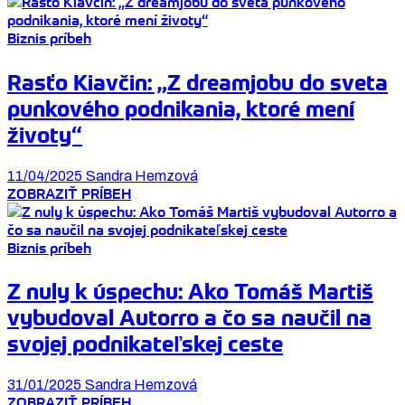
Biznis príbeh
Rasťo Kiavčin: „Z dreamjobu do sveta
punkového podnikania, ktoré mení
životy“
11/04/2025
Sandra Hemzová
ZOBRAZIŤ PRÍBEH
Biznis príbeh
Z nuly k úspechu: Ako Tomáš Martiš
vybudoval Autorro a čo sa naučil na
svojej podnikateľskej ceste
31/01/2025
Sandra Hemzová
ZOBRAZIŤ PRÍBEH