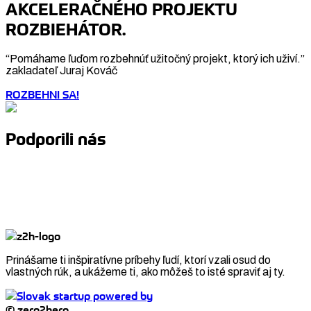
AKCELERAČNÉHO PROJEKTU
ROZBIEHÁTOR.
“Pomáhame ľuďom rozbehnúť užitočný projekt, ktorý ich uživí.”
zakladateľ Juraj Kováč
ROZBEHNI SA!
Podporili nás
Prinášame ti inšpiratívne príbehy ľudí, ktorí vzali osud do
vlastných rúk, a ukážeme ti, ako môžeš to isté spraviť aj ty.
© zero2hero