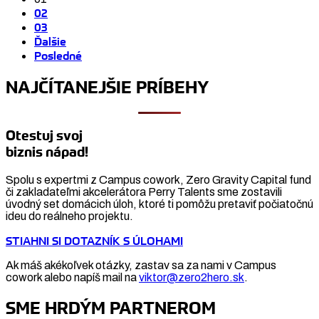
02
03
Ďalšie
Posledné
NAJČÍTANEJŠIE PRÍBEHY
Otestuj svoj
biznis nápad!
Spolu s expertmi z Campus cowork, Zero Gravity Capital fund
či zakladateľmi akcelerátora Perry Talents sme zostavili
úvodný set domácich úloh, ktoré ti pomôžu pretaviť počiatočnú
ideu do reálneho projektu.
STIAHNI SI DOTAZNÍK S ÚLOHAMI
Ak máš akékoľvek otázky, zastav sa za nami v Campus
cowork alebo napíš mail na
viktor@zero2hero.sk
.
SME HRDÝM PARTNEROM