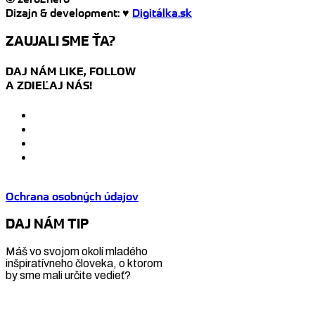
Dizajn & development: ♥
Digitálka.sk
ZAUJALI SME ŤA?
DAJ NÁM LIKE, FOLLOW
A ZDIEĽAJ NÁS!
Ochrana osobných údajov
DAJ NÁM TIP
Máš vo svojom okolí mladého
inšpiratívneho človeka, o ktorom
by sme mali určite vedieť?